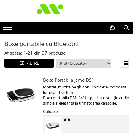
Boxe portabile cu Bluetooth
Afiseaza:
1-
21
din
37
produse
FILTRE
Boxa Portabila Jamo DS1
Montați muzica pe ghidonul bicicletei, totodata
luminand si drumul.
Boxa portabila DS1 fără fir pentru o soluție audio
simplă și elegantă la următoarea călătorie.
Culoare:
Alb