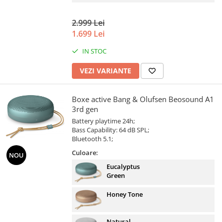
2.999 Lei
1.699 Lei
IN STOC
VEZI VARIANTE
Boxe active Bang & Olufsen Beosound A1
3rd gen
Battery playtime 24h;
Bass Capability: 64 dB SPL;
Bluetooth 5.1;
Culoare:
NOU
Eucalyptus
Green
Honey Tone
Natural