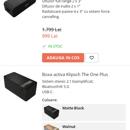
Difuzor full range 2 x 3”
Difuzor de inalte 2 x 1”
Radiatoare pasive 4 x 3” cu sistem force
cancelling
1.799 Lei
999 Lei
IN STOC
ADAUGA IN COS
Boxa activa Klipsch The One Plus
Sistem stereo 2.1 biamplificat;
Bluetooth® 5.3;
USB-C.
Culoare:
Matte Black
Walnut