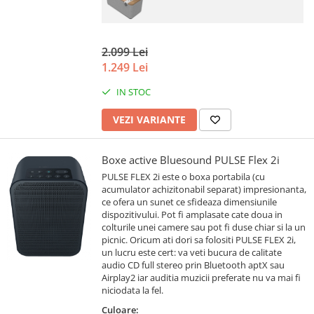
2.099 Lei
1.249 Lei
IN STOC
VEZI VARIANTE
Boxe active Bluesound PULSE Flex 2i
PULSE FLEX 2i este o boxa portabila (cu
acumulator achizitonabil separat) impresionanta,
ce ofera un sunet ce sfideaza dimensiunile
dispozitivului. Pot fi amplasate cate doua in
colturile unei camere sau pot fi duse chiar si la un
picnic. Oricum ati dori sa folositi PULSE FLEX 2i,
un lucru este cert: va veti bucura de calitate
audio CD full stereo prin Bluetooth aptX sau
Airplay2 iar auditia muzicii preferate nu va mai fi
niciodata la fel.
Culoare: