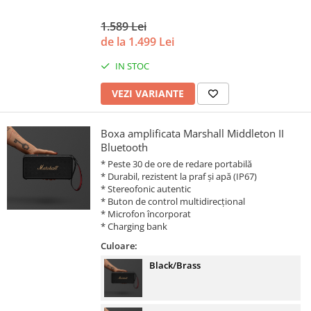
1.589 Lei
de la 1.499 Lei
IN STOC
VEZI VARIANTE
Boxa amplificata Marshall Middleton II
Bluetooth
* Peste 30 de ore de redare portabilă
* Durabil, rezistent la praf și apă (IP67)
* Stereofonic autentic
* Buton de control multidirecțional
* Microfon încorporat
* Charging bank
Culoare:
Black/Brass