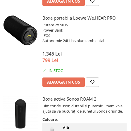
ADAUGA IN COS
Boxa portabila Loewe We.HEAR PRO
Putere 2x 50 W
Power Bank
IPX6
Autonomie 24H la volum ambiental
1.345 Lei
799 Lei
IN STOC
ADAUGA IN COS
Boxa activa Sonos ROAM 2
Uimitor de ușor, durabil și puternic, Roam 2 vă
ajută să vă bucurați de sunetul Sonos oriunde.
Culoare:
Alb