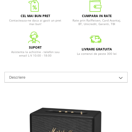
CEL MAI BUN PRET
CUMPARA IN RATE
Contacteaza-ne daca ai gasit un pret
Rate prin Raiffeisen, Card Avantaj,
mai bun!
BT, Unicredit, Garanti, TBI
SUPORT
LIVRARE GRATUITA
Asistenta la achizitie - telefon sau
La comenzi de peste 300 lei
email L-V 10:00 - 18:00
Descriere