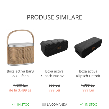
PRODUSE SIMILARE
Boxa activa
Boxa activa Bang
Boxa activa
Klipsch Detroit
& Olufsen
Klipsch Nashville
Beosound A5
Black
1.799 Lei
7.099 Lei
899 Lei
999 Lei
de la 3.499 Lei
799 Lei
IN STOC
IN STOC
LA COMANDA