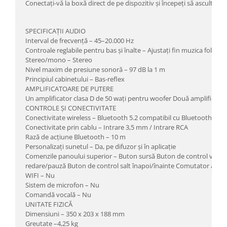
Conectați-vă la boxă direct de pe dispozitiv și începeți să ascultați.
SPECIFICAȚII AUDIO
Interval de frecvență – 45–20.000 Hz
Controale reglabile pentru bas și înalte – Ajustați fin muzica folosi
Stereo/mono – Stereo
Nivel maxim de presiune sonoră – 97 dB la 1 m
Principiul cabinetului – Bas-reflex
AMPLIFICATOARE DE PUTERE
Un amplificator clasa D de 50 wați pentru woofer Două amplificatoa
CONTROLE ȘI CONECTIVITATE
Conectivitate wireless – Bluetooth 5.2 compatibil cu Bluetooth LE 
Conectivitate prin cablu – Intrare 3,5 mm / Intrare RCA
Rază de acțiune Bluetooth – 10 m
Personalizați sunetul – Da, pe difuzor și în aplicație
Comenzile panoului superior – Buton sursă Buton de control volum
redare/pauză Buton de control salt înapoi/înainte Comutator alim
WIFI – Nu
Sistem de microfon – Nu
Comandă vocală – Nu
UNITATE FIZICĂ
Dimensiuni – 350 x 203 x 188 mm
Greutate –4,25 kg