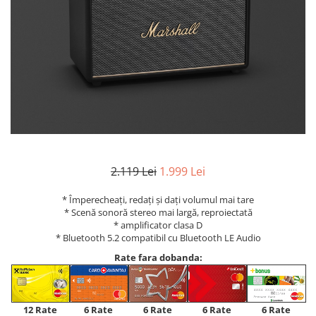
2.119 Lei
1.999 Lei
* Împerecheați, redați și dați volumul mai tare
* Scenă sonoră stereo mai largă, reproiectată
* amplificator clasa D
* Bluetooth 5.2 compatibil cu Bluetooth LE Audio
Rate fara dobanda:
12 Rate
6 Rate
6 Rate
6 Rate
6 Rate