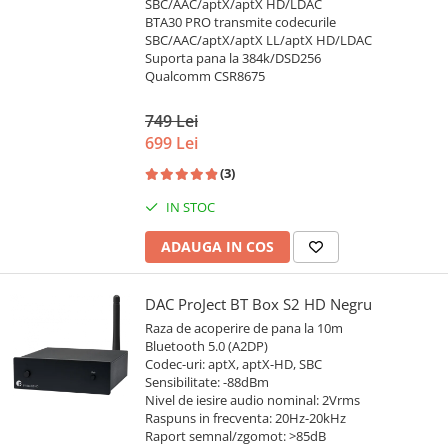
SBC/AAC/aptX/aptX HD/LDAC
BTA30 PRO transmite codecurile
SBC/AAC/aptX/aptX LL/aptX HD/LDAC
Suporta pana la 384k/DSD256
Qualcomm CSR8675
749 Lei
699 Lei
(3)
IN STOC
ADAUGA IN COS
DAC ProJect BT Box S2 HD Negru
Raza de acoperire de pana la 10m
Bluetooth 5.0 (A2DP)
Codec-uri: aptX, aptX-HD, SBC
Sensibilitate: -88dBm
Nivel de iesire audio nominal: 2Vrms
Raspuns in frecventa: 20Hz-20kHz
Raport semnal/zgomot: >85dB