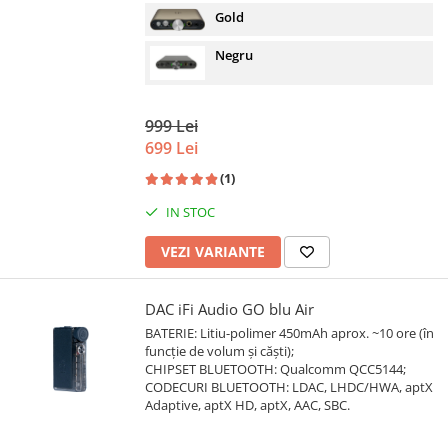
Gold
Negru
999 Lei
699 Lei
(1)
IN STOC
VEZI VARIANTE
DAC iFi Audio GO blu Air
BATERIE: Litiu-polimer 450mAh aprox. ~10 ore (în
funcție de volum și căști);
CHIPSET BLUETOOTH: Qualcomm QCC5144;
CODECURI BLUETOOTH: LDAC, LHDC/HWA, aptX
Adaptive, aptX HD, aptX, AAC, SBC.