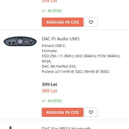
359 Lei
IN STOC
ADAUGA IN COS
DAC iFi Audio UNO
Intrare USB-C;
Formate:
DSD 256 / 11.3Mhz; DXD 384kHz; PCM 384kHz;
MQA;
DAC: Bit-Perfect ESS;
Putere: ≥211mW @ 32Ω; 39mW @ 300Ω.
399 Lei
369 Lei
IN STOC
ADAUGA IN COS
DAC Fiio BR13 bluetooth