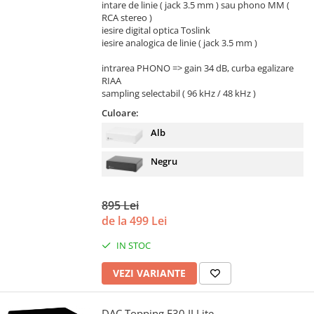
intare de linie ( jack 3.5 mm ) sau phono MM (
RCA stereo )
iesire digital optica Toslink
iesire analogica de linie ( jack 3.5 mm )
intrarea PHONO => gain 34 dB, curba egalizare
RIAA
sampling selectabil ( 96 kHz / 48 kHz )
Culoare:
Alb
Negru
895 Lei
de la 499 Lei
IN STOC
VEZI VARIANTE
DAC Topping E30 II Lite