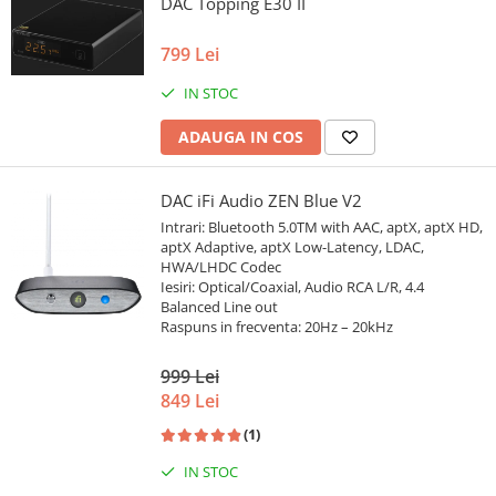
DAC Topping E30 II
799 Lei
IN STOC
ADAUGA IN COS
DAC iFi Audio ZEN Blue V2
Intrari: Bluetooth 5.0TM with AAC, aptX, aptX HD,
aptX Adaptive, aptX Low-Latency, LDAC,
HWA/LHDC Codec
Iesiri: Optical/Coaxial, Audio RCA L/R, 4.4
Balanced Line out
Raspuns in frecventa: 20Hz – 20kHz
999 Lei
849 Lei
(1)
IN STOC