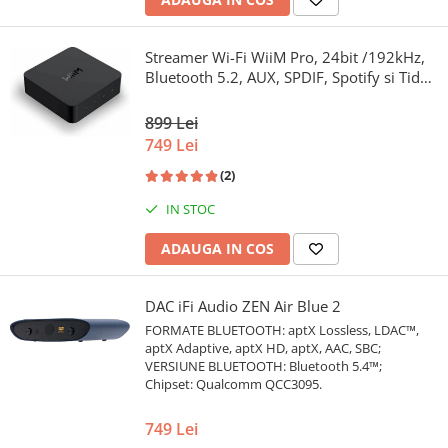
Streamer Wi-Fi WiiM Pro, 24bit /192kHz,
Bluetooth 5.2, AUX, SPDIF, Spotify si Tidal
Connect, Airplay 2
899 Lei
749 Lei
(2)
IN STOC
ADAUGA IN COS
DAC iFi Audio ZEN Air Blue 2
FORMATE BLUETOOTH: aptX Lossless, LDAC™,
aptX Adaptive, aptX HD, aptX, AAC, SBC;
VERSIUNE BLUETOOTH: Bluetooth 5.4™;
Chipset: Qualcomm QCC3095.
749 Lei