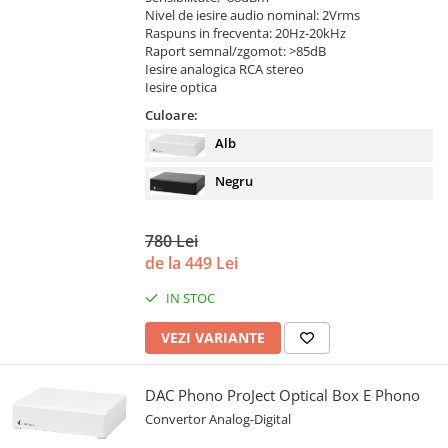
Nivel de iesire audio nominal: 2Vrms
Raspuns in frecventa: 20Hz-20kHz
Raport semnal/zgomot: >85dB
Iesire analogica RCA stereo
Iesire optica
Culoare:
Alb
Negru
780 Lei
de la 449 Lei
IN STOC
VEZI VARIANTE
DAC Phono ProJect Optical Box E Phono
Convertor Analog-Digital