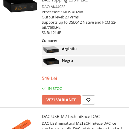
DAC: AK4493S
Processor: XMOS XU208
Output level: 2.1Vrms
Supports up to DSD512 Native and PCM 32-
bit/768kHz
SNR: 121dB
Culoare:
Argintiu
Negru
549 Lei
IN STOC
VEZI VARIANTE
DAC USB M2Tech hiFace DAC
DAC USB miniatural M2TECH hiFace DAC, ce
surclaseaza multe DAC-uri de marime standard