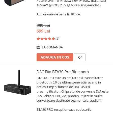
Putere: 245mW @ 32Ω; 5.6V @ 600Ω (balansat)
165mW @ 32Ω; 2.8V @ 600Ω (single-ended)
Autonomie de pana la 10 ore
999 Lei
699 Lei
(2)
LA COMANDA
ADAUGA IN COS
DAC Fiio BTA30 Pro Bluetooth
BTA 30 PRO este un emitator si transmitator
bluetooth 5.0 de ultima generatie, avand in
acelasi timp si functie de DAC USB si
preamplificator. Chipsetul de conversie D/A este
ESS Sabre 9038Q2M, produs utilizat in multe
convertoare destinate segmentului audiofil.
BTA30 PRO receptioneaza codecurile