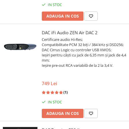
IN STOC
ADAUGA IN COS
DAC iFi Audio ZEN Air DAC 2
Certificare audio Hi-Res;
Compatibilitate PCM 32 biți / 384 kHz și DSD256;
DAC Cirrus Logic cu controler USB XMOS;
Ieșiri pentru căști cu jack de 6,35 mm și jack de 4,4
mm;
Ieșire pre-out RCA variabilă de la 2 la 3,4 V.
749 Lei
(1)
IN STOC
ADAUGA IN COS