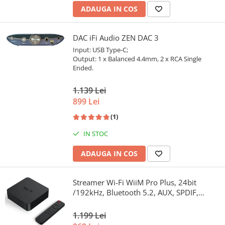
ADAUGA IN COS
DAC iFi Audio ZEN DAC 3
Input: USB Type-C;
Output: 1 x Balanced 4.4mm, 2 x RCA Single
Ended.
1.139 Lei
899 Lei
(1)
IN STOC
ADAUGA IN COS
Streamer Wi-Fi WiiM Pro Plus, 24bit
/192kHz, Bluetooth 5.2, AUX, SPDIF,
Spotify si Tidal Connect, Airplay 2
1.199 Lei