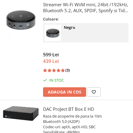
Streamer Wi-Fi WiiM mini, 24bit /192kHz,
Bluetooth 5.2, AUX, SPDIF, Spotify si Tidal
Connect, Airplay 2
Culoare:
Negru
599 Lei
439 Lei
(3)
IN STOC
ADAUGA IN COS
DAC ProJect BT Box E HD
Raza de acoperire de pana la 10m
Bluetooth 5.0 (A2DP)
Codec-uri: aptX, aptX-HD, SBC
Sensibilitate: -88dBm