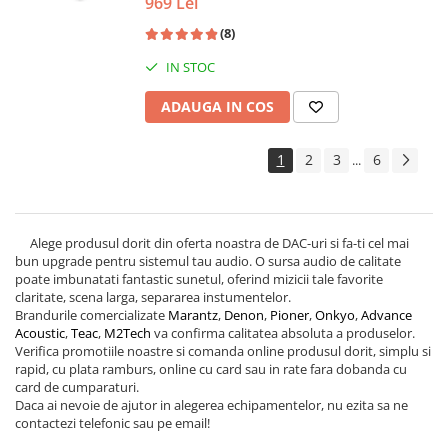
969 Lei
(8)
IN STOC
ADAUGA IN COS
1
2
3
6
...
Alege produsul dorit din oferta noastra de DAC-uri si fa-ti cel mai
bun upgrade pentru sistemul tau audio. O sursa audio de calitate
poate imbunatati fantastic sunetul, oferind mizicii tale favorite
claritate, scena larga, separarea instumentelor.
Brandurile comercializate
Marantz
,
Denon
,
Pioner
,
Onkyo
,
Advance
Acoustic
,
Teac
,
M
2Tech
va confirma calitatea absoluta a produselor.
Verifica promotiile noastre si comanda online produsul dorit, simplu si
rapid, cu plata ramburs, online cu card sau in rate fara dobanda cu
card de cumparaturi.
Daca ai nevoie de ajutor in alegerea echipamentelor, nu ezita sa ne
contactezi telefonic sau pe email!