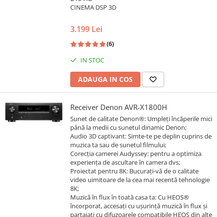
CINEMA DSP 3D
3.199 Lei
(6)
IN STOC
ADAUGA IN COS
Receiver Denon AVR-X1800H
Sunet de calitate Denon®: Umpleți încăperile mici
până la medii cu sunetul dinamic Denon;
Audio 3D captivant: Simte-te pe deplin cuprins de
muzica ta sau de sunetul filmului;
Corecția camerei Audyssey: pentru a optimiza
experiența de ascultare în camera dvs;
Proiectat pentru 8K: Bucurați-vă de o calitate
video uimitoare de la cea mai recentă tehnologie
8K;
Muzică în flux în toată casa ta: Cu HEOS®
încorporat, accesați cu ușurință muzică în flux și
partajați cu difuzoarele compatibile HEOS din alte