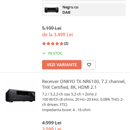
Negru cu
DAB
5.199 Lei
de la 3.499 Lei
(2)
IN STOC
VEZI VARIANTE
Receiver ONKYO TX-NR6100, 7.2 channel,
THX Certified, 8K, HDMI 2.1
7.2 / 5.2.2-ch sau 5.2-ch + Zone 2
100 W/Ch (8 ohms, 20 Hz–20 kHz, 0.08% THD, 2-
ch driven, FTC)
Impedanta boxe: 4 - 16 ohm
4.999 Lei
3.599 Lei