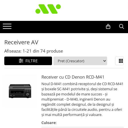
Receivere AV
Afiseaza:
1-
21
din
74
produse
FILTRE
Receiver cu CD Denon RCD-M41
Noul D-M41 combină receptorul de CD RCD-M41
și boxele SC-M41 potrivite și, deși sistemul se
bazează pe modelul de mare succes - și
multipremiat - D-M40, inginerii Denon au
regândit complet designul, de la designul și
facilitățile până la circuitele audio, pentru a oferi
și mai multă performanță și valoare.
Culoare: