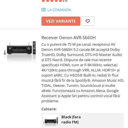
LA COMANDA
VEZI VARIANTE
Receiver Denon AVR-S660H
Cu o putere de 75 W pe canal, receptorul AV
Denon AVR-S660H 5.2 canale 8K acceptă Dolby
TrueHD, Dolby Surround, DTS-HD Master Audio
și DTS Neo:6. Dispune de cele mai recente
specificații HDMI, cum ar fi 8K/60Hz, selectați
4K/120Hz pass-through VRR, ALLM, HDR10+ și
suport eARC. Cu HEOS® Built-in, redați în flux
muzică fără fir de la Spotify®, Amazon Music HD,
TIDAL, Deezer, TuneIn, Soundcloud și multe
altele. Funcționează cu Amazon Alexa, Google
Assistant și Apple Siri pentru control vocal fără
probleme.
Culoare:
Black (fara
radio FM)