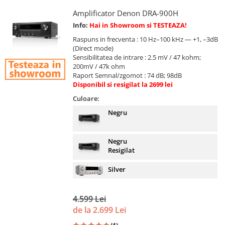
Amplificator Denon DRA-900H
Info:
Hai in Showroom si TESTEAZA!
Raspuns in frecventa : 10 Hz–100 kHz — +1, –3dB
(Direct mode)
Sensibilitatea de intrare : 2.5 mV / 47 kohm;
200mV / 47k ohm
Raport Semnal/zgomot : 74 dB; 98dB
Disponibil si resigilat la 2699 lei
Culoare:
Negru
Negru
Resigilat
Silver
4.599 Lei
de la 2.699 Lei
(1)