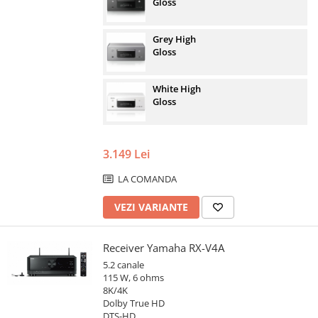
Gloss
Grey High
Gloss
White High
Gloss
3.149 Lei
LA COMANDA
VEZI VARIANTE
Receiver Yamaha RX-V4A
5.2 canale
115 W, 6 ohms
8K/4K
Dolby True HD
DTS-HD