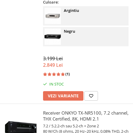
Culoare:
Argintiu
Negru
3.199 Lei
2.849 Lei
(1)
IN STOC
VEZI VARIANTE
Receiver ONKYO TX-NR5100, 7.2 channel,
THX Certified, 8K, HDMI 2.1
7.2 / 5.2.2-ch sau 5.2-ch + Zone 2
80 W/Ch (8 ohms, 20 Hz–20 kHz, 0.08% THD, 2-ch