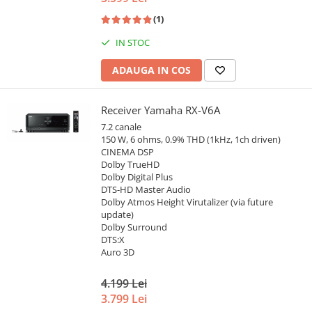
(1)
IN STOC
ADAUGA IN COS
Receiver Yamaha RX-V6A
7.2 canale
150 W, 6 ohms, 0.9% THD (1kHz, 1ch driven)
CINEMA DSP
Dolby TrueHD
Dolby Digital Plus
DTS-HD Master Audio
Dolby Atmos Height Virutalizer (via future
update)
Dolby Surround
DTS:X
Auro 3D
4.199 Lei
3.799 Lei