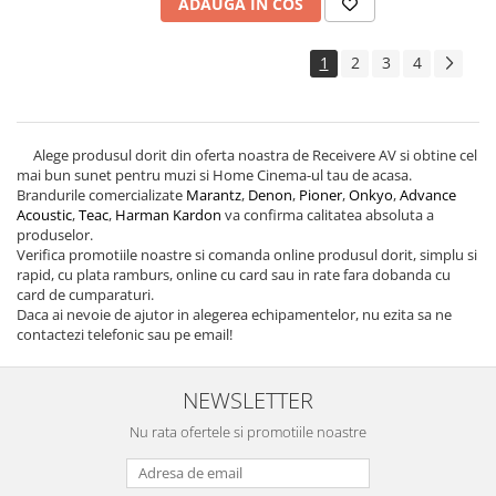
ADAUGA IN COS
1
2
3
4
Alege produsul dorit din oferta noastra de Receivere AV si obtine cel
mai bun sunet pentru muzi si Home Cinema-ul tau de acasa.
Brandurile comercializate
Marantz
,
Denon
,
Pioner
,
Onkyo
,
Advance
Acoustic
,
Teac
,
Harman Kardon
va confirma calitatea absoluta a
produselor.
Verifica promotiile noastre si comanda online produsul dorit, simplu si
rapid, cu plata ramburs, online cu card sau in rate fara dobanda cu
card de cumparaturi.
Daca ai nevoie de ajutor in alegerea echipamentelor, nu ezita sa ne
contactezi telefonic sau pe email!
NEWSLETTER
Nu rata ofertele si promotiile noastre