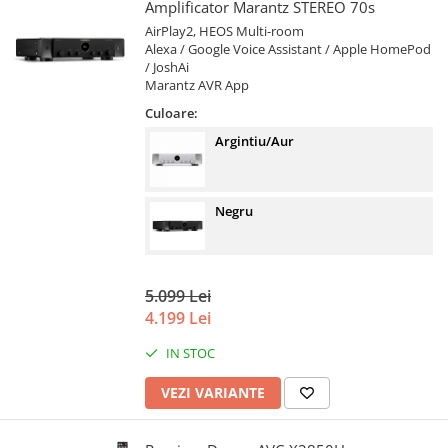
Amplificator Marantz STEREO 70s
AirPlay2, HEOS Multi-room
Alexa / Google Voice Assistant / Apple HomePod
/ JoshAi
Marantz AVR App
Culoare:
Argintiu/Auriu
Negru
5.099 Lei
4.199 Lei
IN STOC
VEZI VARIANTE