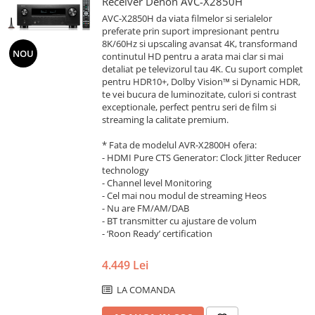
Receiver Denon AVC-X2850H
AVC-X2850H da viata filmelor si serialelor
preferate prin suport impresionant pentru
8K/60Hz si upscaling avansat 4K, transformand
NOU
continutul HD pentru a arata mai clar si mai
detaliat pe televizorul tau 4K. Cu suport complet
pentru HDR10+, Dolby Vision™ si Dynamic HDR,
te vei bucura de luminozitate, culori si contrast
exceptionale, perfect pentru seri de film si
streaming la calitate premium.
* Fata de modelul AVR-X2800H ofera:
- HDMI Pure CTS Generator: Clock Jitter Reducer
technology
- Channel level Monitoring
- Cel mai nou modul de streaming Heos
- Nu are FM/AM/DAB
- BT transmitter cu ajustare de volum
- ‘Roon Ready’ certification
4.449 Lei
LA COMANDA