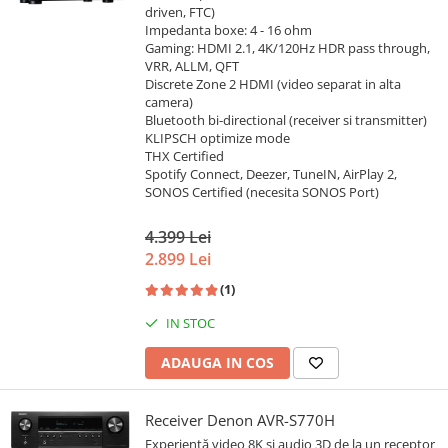
driven, FTC)
Impedanta boxe: 4 - 16 ohm
Gaming: HDMI 2.1, 4K/120Hz HDR pass through,
VRR, ALLM, QFT
Discrete Zone 2 HDMI (video separat in alta
camera)
Bluetooth bi-directional (receiver si transmitter)
KLIPSCH optimize mode
THX Certified
Spotify Connect, Deezer, TuneIN, AirPlay 2,
SONOS Certified (necesita SONOS Port)
4.399 Lei
2.899 Lei
(1)
IN STOC
ADAUGA IN COS
Receiver Denon AVR-S770H
Experiență video 8K și audio 3D de la un receptor