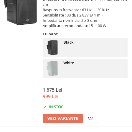
cm
Raspuns in frecventa : 63 Hz — 30 kHz
Sensibilitate : 88 dB ( 2.83V @ 1 m )
Impedanta nominala: 2 x 8 ohm
Amplificare recomandata: 15 - 100 W
Culoare:
Black
White
1.675 Lei
999 Lei
IN STOC
VEZI VARIANTE