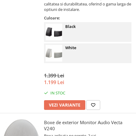
calitatea si durabilitatea, oferind o gama larga de
optiuni de instalare.
Culoare:
Black
White
1.399 Lei
1.199 Lei
IN STOC
VEZI VARIANTE
Boxe de exterior Monitor Audio Vecta
V240
Boxa aplicata pe perete, 2 cai