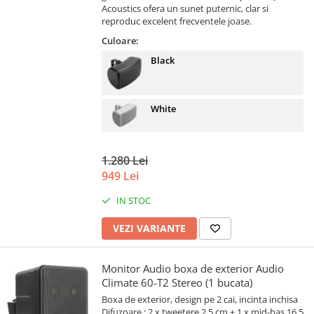
Acoustics ofera un sunet puternic, clar si
reproduc excelent frecventele joase.
Culoare:
Black
White
1.280 Lei
949 Lei
IN STOC
VEZI VARIANTE
Monitor Audio boxa de exterior Audio
Climate 60-T2 Stereo (1 bucata)
Boxa de exterior, design pe 2 cai, incinta inchisa
Difuzoare : 2 x tweetere 2.5 cm + 1 x mid-bas 16.5