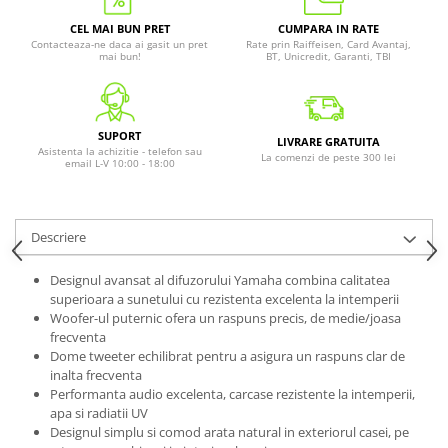
CEL MAI BUN PRET
CUMPARA IN RATE
Contacteaza-ne daca ai gasit un pret
Rate prin Raiffeisen, Card Avantaj,
mai bun!
BT, Unicredit, Garanti, TBI
SUPORT
LIVRARE GRATUITA
Asistenta la achizitie - telefon sau
La comenzi de peste 300 lei
email L-V 10:00 - 18:00
Descriere
Designul avansat al difuzorului Yamaha combina calitatea
superioara a sunetului cu rezistenta excelenta la intemperii
Woofer-ul puternic ofera un raspuns precis, de medie/joasa
frecventa
Dome tweeter echilibrat pentru a asigura un raspuns clar de
inalta frecventa
Performanta audio excelenta, carcase rezistente la intemperii,
apa si radiatii UV
Designul simplu si comod arata natural in exteriorul casei, pe