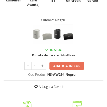
Raiffeisen
Card
Unicredit
BT
Garanti
Avantaj
Culoare
: Negru
IN STOC
Durata de livrare:
24 - 48 ore
ADAUGA IN COS
Cod Produs:
NS-AW294 Negru
Adauga la Favorite