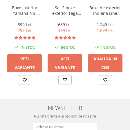
Boxe exterior
Set 2 boxe
Boxe de exterior
Yamaha NS-
exterior Taga
Indiana Line
AW194
Harmony TOS-
LUNA
415 V.2
899 Lei
689 Lei
1.249 Lei
799 Lei
499 Lei
1.099 Lei
IN STOC
IN STOC
IN STOC
VEZI
VEZI
ADAUGA IN
VARIANTE
VARIANTE
COS
NEWSLETTER
Nu rata ofertele si promotiile noastre