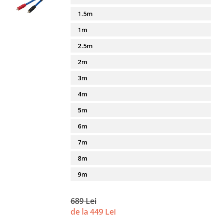
1.5m
1m
2.5m
2m
3m
4m
5m
6m
7m
8m
9m
689 Lei
de la 449 Lei