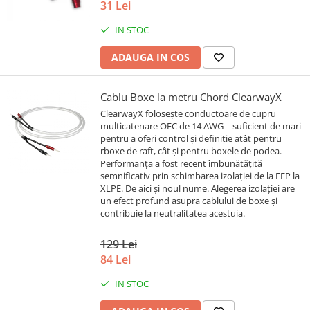
31 Lei
IN STOC
ADAUGA IN COS
Cablu Boxe la metru Chord ClearwayX
ClearwayX folosește conductoare de cupru
multicatenare OFC de 14 AWG – suficient de mari
pentru a oferi control și definiție atât pentru
rboxe de raft, cât și pentru boxele de podea.
Performanța a fost recent îmbunătățită
semnificativ prin schimbarea izolației de la FEP la
XLPE. De aici și noul nume. Alegerea izolației are
un efect profund asupra cablului de boxe și
contribuie la neutralitatea acestuia.
129 Lei
84 Lei
IN STOC