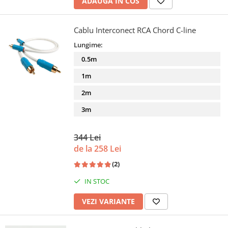
ADAUGA IN COS
Cablu Interconect RCA Chord C-line
Lungime:
0.5m
1m
2m
3m
344 Lei
de la 258 Lei
(2)
IN STOC
VEZI VARIANTE