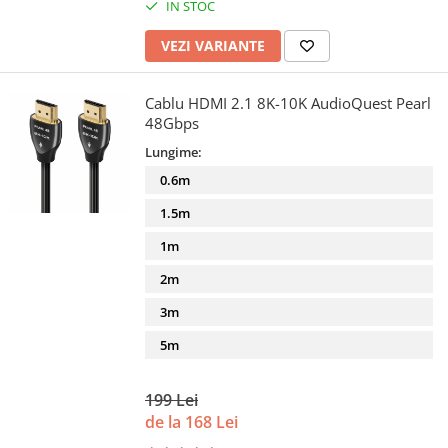
IN STOC
VEZI VARIANTE
Cablu HDMI 2.1 8K-10K AudioQuest Pearl
48Gbps
Lungime:
0.6m
1.5m
1m
2m
3m
5m
199 Lei
de la 168 Lei