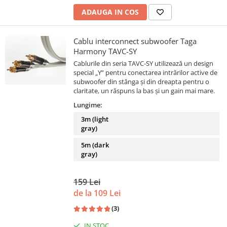
ADAUGA IN COS
Cablu interconnect subwoofer Taga
Harmony TAVC-SY
Cablurile din seria TAVC-SY utilizează un design
special „Y” pentru conectarea intrărilor active de
subwoofer din stânga și din dreapta pentru o
claritate, un răspuns la bas și un gain mai mare.
Lungime:
3m (light
gray)
5m (dark
gray)
159 Lei
de la 109 Lei
(3)
IN STOC