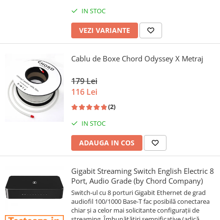
IN STOC
VEZI VARIANTE
Cablu de Boxe Chord Odyssey X Metraj
179 Lei
116 Lei
(2)
IN STOC
ADAUGA IN COS
Gigabit Streaming Switch English Electric 8
Port, Audio Grade (by Chord Company)
Switch-ul cu 8 porturi Gigabit Ethernet de grad
audiofil 100/1000 Base-T fac posibilă conectarea
chiar și a celor mai solicitante configurații de
streaming. Îmbunătățiri semnificative (adică