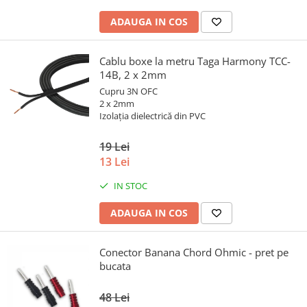
ADAUGA IN COS
Cablu boxe la metru Taga Harmony TCC-
14B, 2 x 2mm
Cupru 3N OFC
2 x 2mm
Izolația dielectrică din PVC
19 Lei
13 Lei
IN STOC
ADAUGA IN COS
Conector Banana Chord Ohmic - pret pe
bucata
48 Lei