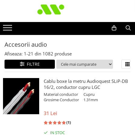
Accesorii audio
Afiseaza:
1-
21
din
1082
produse
FILTRE
Cablu boxe la metru Audioquest SLiP-DB
16/2, conductor cupru LGC
Material conductor
Cupru
Grosime Conductor
1.31mm
31 Lei
(1)
IN STOC