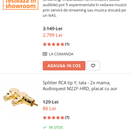
audibile) pot fi experimentate în redarea muzicii
prin servicii de streaming sau muzica stocată pe
un NAS.
3.149 Lei
2.799 Lei
(1)
LA COMANDA
ADAUGA IN COS
Splitter RCA tip Y, tata - 2x mama,
Audioquest M22F-HRD, placat cu aur
129 Lei
86 Lei
(7)
IN STOC