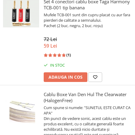
Set 4 conectori cablu boxe Taga Harmony
TCB-001 tip banana
Mufele TCB-001 sunt din cupru placat cu aur fara
pierderi de calitate a semnalului.
Pachet (2 buc. negru, 2 buc. roșu)
72 Lei
59 Lei
(1)
IN STOC
ADAUGA IN COS
Cablu Boxe Van Den Hul The Clearwater
(HalogenFree)
Cum spune si numele: "SUNETUL ESTE CURAT CA
APA"
Din punct de vedere sonic, acest cablu este un
produs excelent, cu o calitate generală foarte
echilibrată. Nu există nicio duritate și
reproducerea spațială este net superioară.