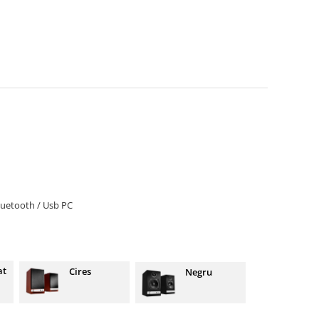
Bluetooth / Usb PC
at
Cires
Negru