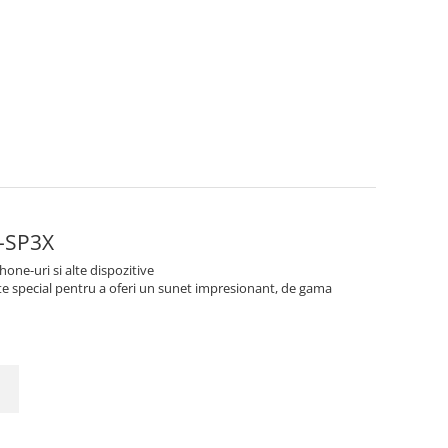
T-SP3X
one-uri si alte dispozitive
te special pentru a oferi un sunet impresionant, de gama