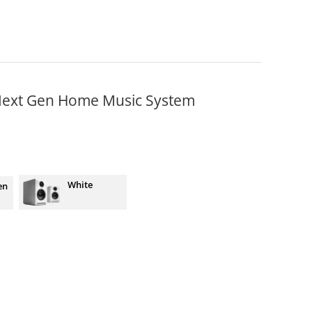
 Next Gen Home Music System
White
en