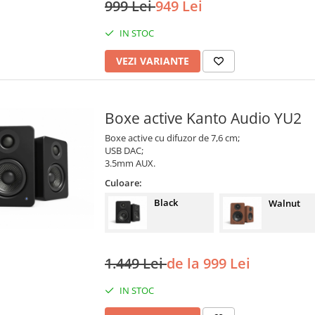
999 Lei
949 Lei
IN STOC
VEZI VARIANTE
Boxe active Kanto Audio YU2
Boxe active cu difuzor de 7,6 cm;
USB DAC;
3.5mm AUX.
Culoare:
Black
Walnut
1.449 Lei
de la 999 Lei
IN STOC