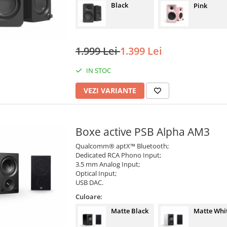
Black
Pink
1.999 Lei
1.399 Lei
IN STOC
VEZI VARIANTE
Boxe active PSB Alpha AM3
Qualcomm® aptX™ Bluetooth;
Dedicated RCA Phono Input;
3.5 mm Analog Input;
Optical Input;
USB DAC.
Culoare:
Matte Black
Matte Whi