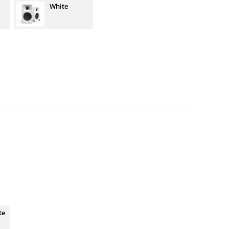
White
te