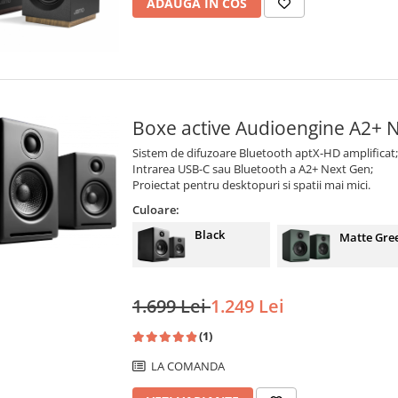
ADAUGA IN COS
Boxe active Audioengine A2+
Sistem de difuzoare Bluetooth aptX-HD amplificat;
Intrarea USB-C sau Bluetooth a A2+ Next Gen;
Proiectat pentru desktopuri si spatii mai mici.
Culoare:
Black
Matte Gre
1.699 Lei
1.249 Lei
(1)
LA COMANDA