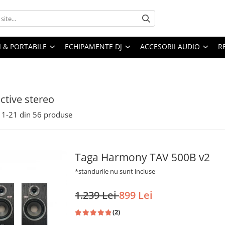
I & PORTABILE
ECHIPAMENTE DJ
ACCESORII AUDIO
R
ctive stereo
1-
21
din
56
produse
Taga Harmony TAV 500B v2
*standurile nu sunt incluse
1.239 Lei
899 Lei
(2)