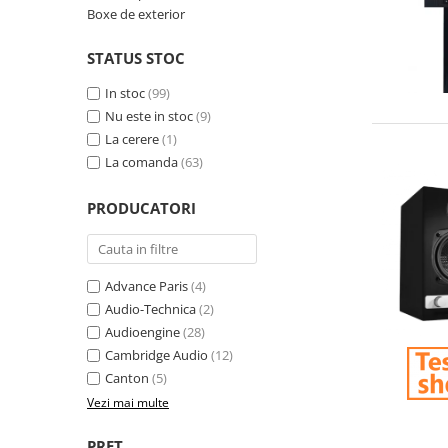
Boxe de exterior
STATUS STOC
In stoc
(99)
Nu este in stoc
(9)
La cerere
(1)
La comanda
(63)
PRODUCATORI
Advance Paris
(4)
Audio-Technica
(2)
Audioengine
(28)
Cambridge Audio
(12)
Canton
(5)
Vezi mai multe
PRET