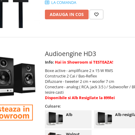
LA COMANDA
ADAUGA IN COS
Audioengine HD3
Info:
Hai in Showroom si TESTEAZA!
Boxe active - amplificare 2 x 15 W RMS
Constructie 2 Cai / Bas-Reflex
Difuzoare - tweeter 2 cm + woofer 7 cm
Conectare - analog ( RCA, jack 3.5 ) / Subwoofer / 
Iesire casti
Disponibile si Alb Resigilate la 899lei
Culoare:
Alb
Alb resigil
Walnut