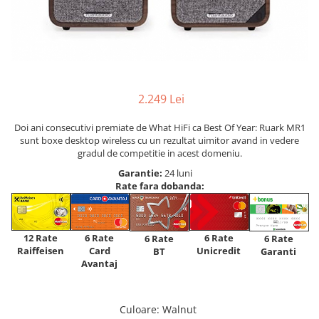
2.249 Lei
Doi ani consecutivi premiate de What HiFi ca Best Of Year: Ruark MR1
sunt boxe desktop wireless cu un rezultat uimitor avand in vedere
gradul de competitie in acest domeniu.
Garantie:
24 luni
Rate fara dobanda:
12 Rate
6 Rate
6 Rate
6 Rate
6 Rate
Raiffeisen
Card
Unicredit
BT
Garanti
Avantaj
Culoare
: Walnut