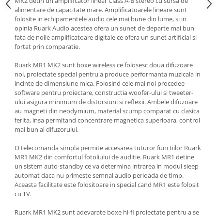
MK2 detin un amplificator linear Class A-B stereo cu sursa de
alimentare de capacitate mare. Amplificatoarele lineare sunt
folosite in echipamentele audio cele mai bune din lume, si in
opinia Ruark Audio acestea ofera un sunet de departe mai bun
fata de noile amplificatoare digitale ce ofera un sunet artificial si
fortat prin comparatie.
Ruark MR1 MK2 sunt boxe wireless ce folosesc doua difuzoare
noi, proiectate special pentru a produce performanta muzicala in
incinte de dimensiune mica. Folosind cele mai noi procedee
software pentru proiectare, constructia woofer-ului si tweeter-
ului asigura minimum de distorsiuni si reflexii. Ambele difuzoare
au magneti din neodymium, material scump comparat cu clasica
ferita, insa permitand concentrare magnetica superioara, control
mai bun al difuzorului.
O telecomanda simpla permite accesarea tuturor functiilor Ruark
MR1 MK2 din comfortul fotoliului de auditie. Ruark MR1 detine
un sistem auto-standby ce va determina intrarea in modul sleep
automat daca nu primeste semnal audio perioada de timp.
Aceasta facilitate este folositoare in special cand MR1 este folosit
cu TV.
Ruark MR1 MK2 sunt adevarate boxe hi-fi proiectate pentru a se