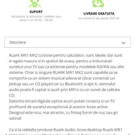
SUPORT
LIVRARE GRATUITA
Asistenta la achizitie - telefon sau
La comenzi de peste 300 lei
email L-V 10:00 - 18:00
Descriere
Ruark MR1 MK2 ca boxe pentru calculator, sunt ideale, dar sunt
in egala masura si in spatiul de acasa, pentru a imbunatati
sunetul unui TV sau ca extensie pentru modelele R2i/R4i sau alte
sisteme. Chiar si singure RUARK MR1 MK2 sunt capabile sa se
comporte ca un sistem muzical adevarat (doar conectati un
pickup sau un CD player) iar cu Bluetooth si apt-X, semnalul
audio poate fi captat si auzit prin MR1s cu un sunet de calitate
CD.
Datorita intrarii digitale optice acum puteti conecta si un TV
profitand de sunetul exceptional al acestor boxe active.
Designul este nou, mai atractiv, cu finisaj furnir de nuc sau gri
satinat
Ca si la celelalte produse Ruark Audio, boxe desktop Ruark MR1