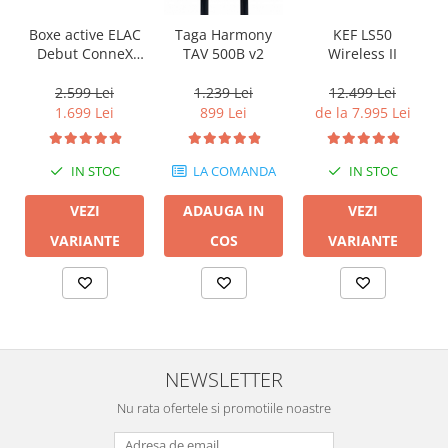
KEF LS50
Boxe active ELAC
Taga Harmony
Wireless II
Debut ConneX
TAV 500B v2
DCB41 cu HDMI
ARC
12.499 Lei
2.599 Lei
1.239 Lei
de la 7.995 Lei
1.699 Lei
899 Lei
IN STOC
IN STOC
LA COMANDA
VEZI
VEZI
ADAUGA IN
VARIANTE
VARIANTE
COS
NEWSLETTER
Nu rata ofertele si promotiile noastre