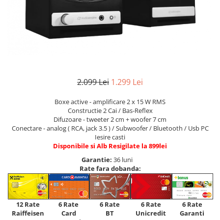
2.099 Lei
1.299 Lei
Boxe active - amplificare 2 x 15 W RMS
Constructie 2 Cai / Bas-Reflex
Difuzoare - tweeter 2 cm + woofer 7 cm
Conectare - analog ( RCA, jack 3.5 ) / Subwoofer / Bluetooth / Usb PC
Iesire casti
Disponibile si Alb Resigilate la 899lei
Garantie:
36 luni
Rate fara dobanda:
12 Rate
6 Rate
6 Rate
6 Rate
6 Rate
Raiffeisen
Card
Unicredit
BT
Garanti