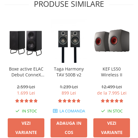
PRODUSE SIMILARE
KEF LS50
Boxe active ELAC
Taga Harmony
Wireless II
Debut ConneX
TAV 500B v2
DCB41 cu HDMI
ARC
12.499 Lei
2.599 Lei
1.239 Lei
de la 7.995 Lei
1.699 Lei
899 Lei
IN STOC
IN STOC
LA COMANDA
VEZI
VEZI
ADAUGA IN
VARIANTE
VARIANTE
COS