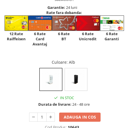
Garantie:
24 luni
Rate fara dobanda:
12 Rate
6 Rate
6 Rate
6 Rate
6 Rate
Raiffeisen
Card
Unicredit
BT
Garanti
Avantaj
Culoare
: Alb
IN STOC
Durata de livrare:
24 - 48 ore
ADAUGA IN COS
Cod Produs:
10643