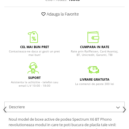
Adauga la Favorite
CEL MAI BUN PRET
CUMPARA IN RATE
Contacteaza-ne daca ai gasit un pret
Rate prin Raiffeisen, Card Avantaj,
mai bun!
BT, Unicredit, Garanti, TBI
SUPORT
LIVRARE GRATUITA
Asistenta la achizitie - telefon sau
La comenzi de peste 300 lei
email L-V 10:00 - 18:00
Descriere
Noul model de boxe active de podea Spectrum X6 BT Phono
revolutioneaza modul in care te poti bucura de placila tale vinil: