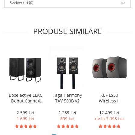
Review-uri
(0)
PRODUSE SIMILARE
KEF LS50
Boxe active ELAC
Taga Harmony
Wireless II
Debut ConneX
TAV 500B v2
DCB41 cu HDMI
ARC
12.499 Lei
2.599 Lei
1.239 Lei
de la 7.995 Lei
1.699 Lei
899 Lei