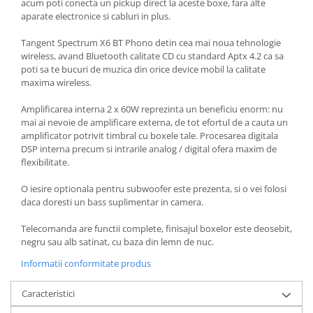
acum poti conecta un pickup direct la aceste boxe, fara alte
aparate electronice si cabluri in plus.
Tangent Spectrum X6 BT Phono detin cea mai noua tehnologie
wireless, avand Bluetooth calitate CD cu standard Aptx 4.2 ca sa
poti sa te bucuri de muzica din orice device mobil la calitate
maxima wireless.
Amplificarea interna 2 x 60W reprezinta un beneficiu enorm: nu
mai ai nevoie de amplificare externa, de tot efortul de a cauta un
amplificator potrivit timbral cu boxele tale. Procesarea digitala
DSP interna precum si intrarile analog / digital ofera maxim de
flexibilitate.
O iesire optionala pentru subwoofer este prezenta, si o vei folosi
daca doresti un bass suplimentar in camera.
Telecomanda are functii complete, finisajul boxelor este deosebit,
negru sau alb satinat, cu baza din lemn de nuc.
Informatii conformitate produs
Caracteristici