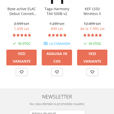
KEF LS50
Boxe active ELAC
Taga Harmony
Wireless II
Debut ConneX
TAV 500B v2
DCB41 cu HDMI
ARC
12.499 Lei
2.599 Lei
1.239 Lei
de la 7.995 Lei
1.699 Lei
899 Lei
IN STOC
IN STOC
LA COMANDA
VEZI
VEZI
ADAUGA IN
VARIANTE
VARIANTE
COS
NEWSLETTER
Nu rata ofertele si promotiile noastre