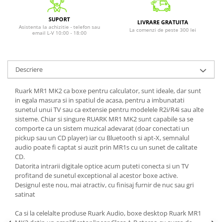
SUPORT
LIVRARE GRATUITA
Asistenta la achizitie - telefon sau
La comenzi de peste 300 lei
email L-V 10:00 - 18:00
Descriere
Ruark MR1 MK2 ca boxe pentru calculator, sunt ideale, dar sunt
in egala masura si in spatiul de acasa, pentru a imbunatati
sunetul unui TV sau ca extensie pentru modelele R2i/R4i sau alte
sisteme. Chiar si singure RUARK MR1 MK2 sunt capabile sa se
comporte ca un sistem muzical adevarat (doar conectati un
pickup sau un CD player) iar cu Bluetooth si apt-X, semnalul
audio poate fi captat si auzit prin MR1s cu un sunet de calitate
CD.
Datorita intrarii digitale optice acum puteti conecta si un TV
profitand de sunetul exceptional al acestor boxe active.
Designul este nou, mai atractiv, cu finisaj furnir de nuc sau gri
satinat
Ca si la celelalte produse Ruark Audio, boxe desktop Ruark MR1