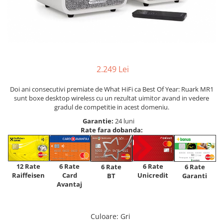
2.249 Lei
Doi ani consecutivi premiate de What HiFi ca Best Of Year: Ruark MR1
sunt boxe desktop wireless cu un rezultat uimitor avand in vedere
gradul de competitie in acest domeniu.
Garantie:
24 luni
Rate fara dobanda:
12 Rate
6 Rate
6 Rate
6 Rate
6 Rate
Raiffeisen
Card
Unicredit
BT
Garanti
Avantaj
Culoare
: Gri