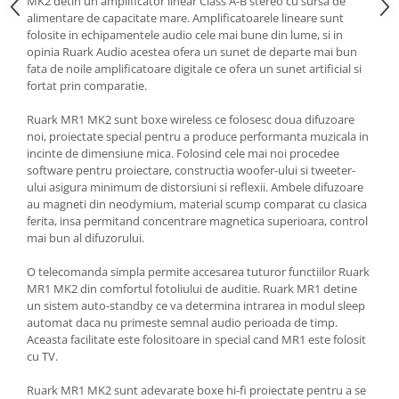
MK2 detin un amplificator linear Class A-B stereo cu sursa de
alimentare de capacitate mare. Amplificatoarele lineare sunt
folosite in echipamentele audio cele mai bune din lume, si in
opinia Ruark Audio acestea ofera un sunet de departe mai bun
fata de noile amplificatoare digitale ce ofera un sunet artificial si
fortat prin comparatie.
Ruark MR1 MK2 sunt boxe wireless ce folosesc doua difuzoare
noi, proiectate special pentru a produce performanta muzicala in
incinte de dimensiune mica. Folosind cele mai noi procedee
software pentru proiectare, constructia woofer-ului si tweeter-
ului asigura minimum de distorsiuni si reflexii. Ambele difuzoare
au magneti din neodymium, material scump comparat cu clasica
ferita, insa permitand concentrare magnetica superioara, control
mai bun al difuzorului.
O telecomanda simpla permite accesarea tuturor functiilor Ruark
MR1 MK2 din comfortul fotoliului de auditie. Ruark MR1 detine
un sistem auto-standby ce va determina intrarea in modul sleep
automat daca nu primeste semnal audio perioada de timp.
Aceasta facilitate este folositoare in special cand MR1 este folosit
cu TV.
Ruark MR1 MK2 sunt adevarate boxe hi-fi proiectate pentru a se