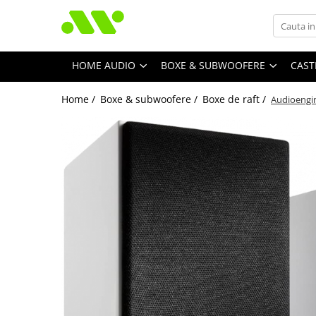
HOME AUDIO
BOXE & SUBWOOFERE
CAST
Home /
Boxe & subwoofere /
Boxe de raft /
Audioengi