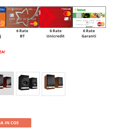
6 Rate
6 Rate
6 Rate
Unicredit
j
BT
Garanti
ZA!
A IN COS