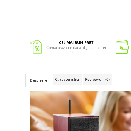
CEL MAI BUN PRET
Contacteaza-ne daca ai gasit un pret
mai bun!
Caracteristici
Review-uri
(0)
Descriere