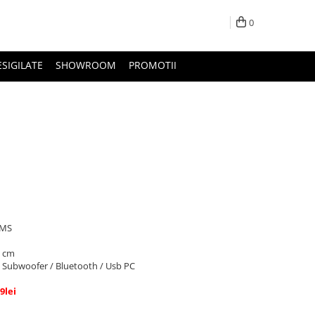
0
ESIGILATE
SHOWROOM
PROMOTII
RMS
7 cm
) / Subwoofer / Bluetooth / Usb PC
9lei