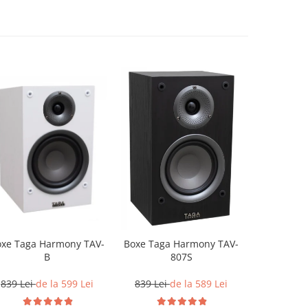
oxe Taga Harmony TAV-
Boxe Q Ac
Boxe Taga Harmony TAV-
B
807S
2.499 L
839 Lei
de la 599 Lei
839 Lei
de la 589 Lei