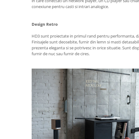
in care conectati un network player, un CD player sau chiar
conexiune pentru casti si intrari analogice.
Design Retro
HD3 sunt proiectate in primul rand pentru performanta, da
Finisajele sunt deosebite, furnir din lemn si masti detasab
prezenta eleganta si se potrivesc in orice situatie. Sunt di
furnir de nuc sau furnir de cires.