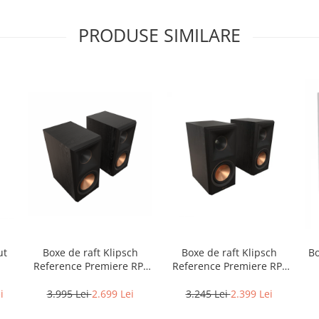
PRODUSE SIMILARE
Boxe de raft Klipsch
Boxe de raft Klipsch
B
ut
Reference Premiere RP-
Reference Premiere RP-
600M II
500M II
3.995 Lei
2.699 Lei
3.245 Lei
2.399 Lei
i