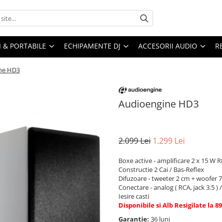
I & PORTABILE
ECHIPAMENTE DJ
ACCESORII AUDIO
R
ne HD3
Audioengine HD3
2.099 Lei
1.299 Lei
Boxe active - amplificare 2 x 15 W 
Constructie 2 Cai / Bas-Reflex
Difuzoare - tweeter 2 cm + woofer 
Conectare - analog ( RCA, jack 3.5 
Iesire casti
Disponibile si Alb Resigilate la 89
Garantie:
36 luni