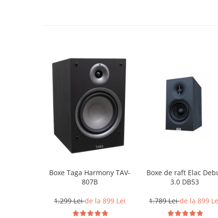
Boxe Taga Harmony TAV-
Boxe de raft Elac Deb
807B
3.0 DB53
1.299 Lei
de la 899 Lei
1.789 Lei
de la 899 Le