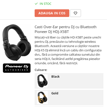
IN STOC
ADAUGA IN COS
Casti Over-Ear pentru DJ cu Bluetooth
Pioneer DJ HDJ-X5BT
Mișcați-vă liber cu căștile HD-X5BT peste urechi
pentru DJ, prevăzute cu tehnologie wireless
Bluetooth. Această versiune a căștilor noastre
HDJ-X5 DJ elimină încă un cablu din configurația
dvs., fără a compromite calitatea sunetului din
seria HDJ-X, facilitând astfel pregătirea pieselor
oriunde, oricând, fără restricții.
Culoare:
Black
Gold