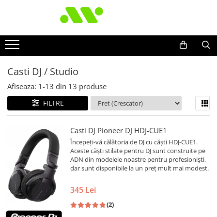
Casti DJ / Studio
Afiseaza:
1-
13
din
13
produse
FILTRE
Casti DJ Pioneer DJ HDJ-CUE1
Începeți-vă călătoria de DJ cu căști HDJ-CUE1.
Aceste căști stilate pentru DJ sunt construite pe
ADN din modelele noastre pentru profesioniști,
dar sunt disponibile la un preț mult mai modest.
345 Lei
(2)