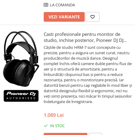
LA COMANDA
VEZI VARIANTE
Casti profesionale pentru monitor de
studio, inchise posterior, Pioneer DJ DJ
HRM-7
Căștile de studio HRM-7 sunt concepute cu
precizie, pentru a asigura un sunet curat, neutru
producătorilor de muzică dance. Designul
complet închis oferă camere duble pentru flux de
aer și o structură de amortizare, pentru a
îmbunătăți răspunsul bas și pentru a reduce
rezonanța, pentru o monitorizare precisă. Iar
datorită benzii pentru cap reglabile în mod liber și
datorită designului flexibil și ergonomic, nici nu
veți simți prezența, nici măcar în timpul sesiunilor
îndelungate de înregistrare.
1.089 Lei
IN STOC