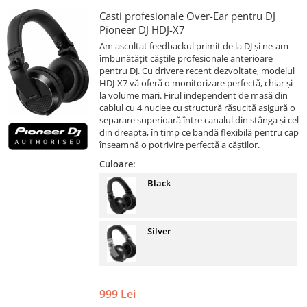
Casti profesionale Over-Ear pentru DJ
Pioneer DJ HDJ-X7
Am ascultat feedbackul primit de la DJ și ne-am
îmbunătățit căștile profesionale anterioare
pentru DJ. Cu drivere recent dezvoltate, modelul
HDJ-X7 vă oferă o monitorizare perfectă, chiar și
la volume mari. Firul independent de masă din
cablul cu 4 nuclee cu structură răsucită asigură o
separare superioară între canalul din stânga și cel
din dreapta, în timp ce bandă flexibilă pentru cap
înseamnă o potrivire perfectă a căștilor.
Culoare:
Black
Silver
999 Lei