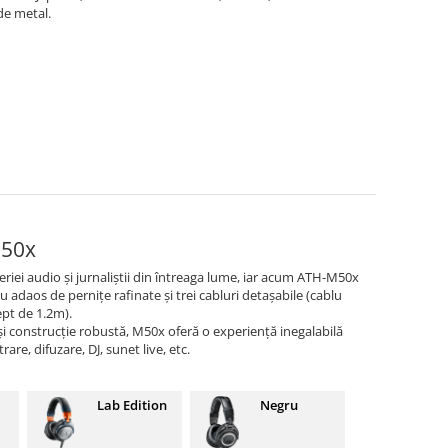
de metal.
M50x
eriei audio și jurnaliștii din întreaga lume, iar acum ATH-M50x
u adaos de pernițe rafinate și trei cabluri detașabile (cablu
ept de 1.2m).
 și construcție robustă, M50x oferă o experiență inegalabilă
rare, difuzare, DJ, sunet live, etc.
Lab Edition
Negru