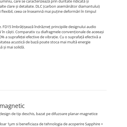
uminiu, care se caracterizează prin duritate ridicată și
nalte clare și detaliate. DLC (carbon asemănător diamantului)
și flexibil, ceea ce înseamnă mai puține deformări în timpul
. FD15 îmbrățișează îndrăzneț principiile designului audio
W în căști. Comparativ cu diafragmele convenționale de aceeași
 a suprafeței efective de vibrație. Cu o suprafață efectivă a
itatea acustică de bază poate stoca mai multă energie
 și mai solidă.
r-magnetic
design de tip deschis, bazat pe difuzoare planar-magnetice
doar 1μm si beneficiaza de tehnologia de acoperire Sapphire +