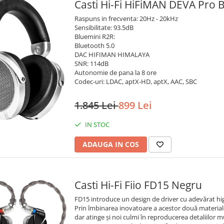
Casti Hi-Fi HiFiMAN DEVA Pro 
Raspuns in frecventa: 20Hz - 20kHz
Sensibilitate: 93.5dB
Bluemini R2R:
Bluetooth 5.0
DAC HIFIMAN HIMALAYA
SNR: 114dB
Autonomie de pana la 8 ore
Codec-uri: LDAC, aptX-HD, aptX, AAC, SBC
1.845 Lei
899 Lei
IN STOC
ADAUGA IN COS
Casti Hi-Fi Fiio FD15 Negru
FD15 introduce un design de driver cu adevărat hig
Prin îmbinarea inovatoare a acestor două materiale
dar atinge și noi culmi în reproducerea detaliilor