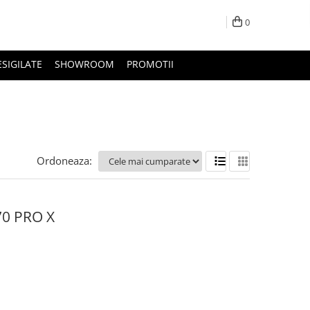
0
ESIGILATE
SHOWROOM
PROMOTII
Ordoneaza:
70 PRO X