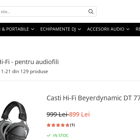
I & PORTABILE
ECHIPAMENTE DJ
ACCESORII AUDIO
R
i-Fi - pentru audiofili
1-
21
din
129
produse
Casti Hi-Fi Beyerdynamic DT 7
999 Lei
899 Lei
(1)
IN STOC