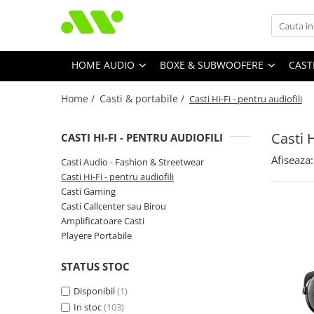
HOME AUDIO
BOXE & SUBWOOFERE
CAST
Home /
Casti & portabile /
Casti Hi-Fi - pentru audiofili
Casti H
CASTI HI-FI - PENTRU AUDIOFILI
Afiseaza:
Casti Audio - Fashion & Streetwear
Casti Hi-Fi - pentru audiofili
Casti Gaming
Casti Callcenter sau Birou
Amplificatoare Casti
Playere Portabile
STATUS STOC
Disponibil
(1)
In stoc
(103)