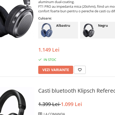
aluminum dual-coating.
FT1 PRO au impedanta mica (20ohmi), fiind un model
confort foarte bun pentru o pereche de casti cu di
Culoare:
Albastru
Negru
1.149 Lei
IN STOC
VEZI VARIANTE
Casti bluetooth Klipsch Refere
1.399 Lei
1.099 Lei
LA COMANDA