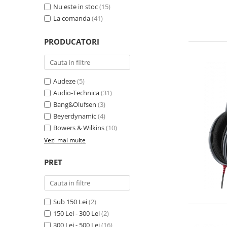
Nu este in stoc
(15)
La comanda
(41)
PRODUCATORI
Audeze
(5)
Audio-Technica
(31)
Bang&Olufsen
(3)
Beyerdynamic
(4)
Bowers & Wilkins
(10)
Vezi mai multe
PRET
Sub 150 Lei
(2)
150 Lei - 300 Lei
(2)
300 Lei - 500 Lei
(16)