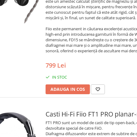
este un amestec calculat științific de magneziu și al
distorsiune scăzută în mișcare, pentru frecvențe î
este cunoscut pentru faptul că este atât rigid, cât 
mișcării și, în final, un sunet de calitate superioară.
Fiio este permanent in căutarea excelenței acustice
high-end prin introducerea garniturii în formă de 
dimensiune, FD15 se mândrește cu o creștere de 30%
diafragmei mai mare și o amplitudine mai mare, un
sonoră, oferind o experiență de ascultare mai densă
799 Lei
IN STOC
ADAUGA IN COS
Casti Hi-Fi Fiio FT1 PRO plana
FT1 PRO sunt un model de casti de tip open-back, 
dezvoltate special de catre FiiO.
Diafragma difuzoarelor este extrem de subtire de 