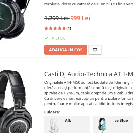
rezoluție, dotat cu carcasă de aluminiu cu finiș ver
1.299 Lei
999 Lei
(1)
IN STOC
ADAUGA IN COS
Casti DJ Audio-Technica ATH-
Originalele ATH-M50 au fost lăudate de liderii ingin
oferă aceeași performanță sonoră ca și originalul, c
spiralat de 1.2m-3m, cablu drept de 3m și cablu dr
Cu driverele mari, earcup-uri pentru izolare fonică
pentru foarte mullte aplicații audio, inclusiv înregist
Culoare:
Alb
Ice Blue