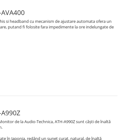
H-AVA400
chis si headband cu mecanism de ajustare automata ofera un
tare, putand fi folosite fara impedimente la ore indelungate de
H-A990Z
onitor de la Audio-Technica, ATH-A990Z sunt căști de înaltă
m.
e în Japonia, redând un sunet curat, natural, de înaltă