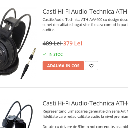
Casti Hi-Fi Audio-Technica AT
Castile Audio Technica ATH-AVA400 cu design des
sunet de calitate, bogat si se fixeaza comod la pur
auditie.
489 Lei
379 Lei
IN STOC
ADAUGA IN COS
Casti Hi-Fi Audio-Technica AT
Reprezentând următoarea generație din seria Art M
fidelitate care redau calitate audio la nivel premiu
Dotate cu drivere de 53mm noi concepute, asamblat