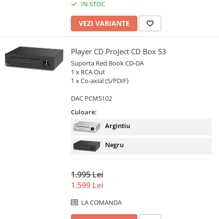
IN STOC
VEZI VARIANTE
Player CD ProJect CD Box S3
Suporta Red Book CD-DA
1 x RCA Out
1 x Co-axial (S/PDIF)
DAC PCM5102
Culoare:
Argintiu
Negru
1.995 Lei
1.599 Lei
LA COMANDA