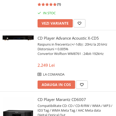
(1)
IN STOC
VEZI VARIANTE
CD Player Advance Acoustic X-CD5
Raspuns in frecventa (+/-1db) : 20Hz la 20 kHz
Distorsiuni < 0.005%
Convertor Wolfson WM8761 : 24bit-192kHz
2.249 Lei
LA COMANDA
ADAUGA IN COS
CD Player Marantz CD6007
Compatibilitate CD: CD / CD-R/RW / WMA / MP3 /
ID3 Tag / WMA Meta Tag / AAC Meta data
Digital Optical Out