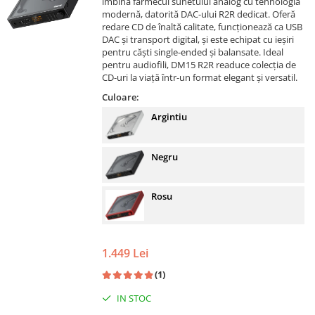
îmbină farmecul sunetului analog cu tehnologia
modernă, datorită DAC-ului R2R dedicat. Oferă
redare CD de înaltă calitate, funcționează ca USB
DAC și transport digital, și este echipat cu ieșiri
pentru căști single-ended și balansate. Ideal
pentru audiofili, DM15 R2R readuce colecția de
CD-uri la viață într-un format elegant și versatil.
Culoare:
Argintiu
Negru
Rosu
1.449 Lei
(1)
IN STOC