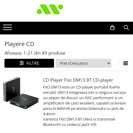
Playere CD
Afiseaza:
1-
21
din
89
produse
FILTRE
CD Player Fiio DM13 BT CD-player
FiiO DM13 este un CD-player portabil foarte
versatil. DM13 integreaza intr-o singura carcasa
un player de discuri, un DAC performant si un
amplificator de casti excelent, capabil sa livreze
pana la 660mW pe iesirea balansata cu jack de
4.4mm.
Varianta FiiO DM13 BT ofera si transmisie
Bluetooth cu codecul aptX HD.