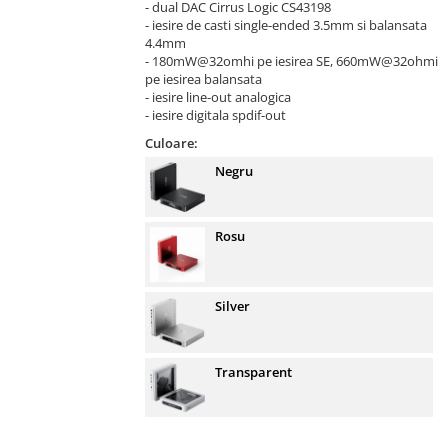
- dual DAC Cirrus Logic CS43198
- iesire de casti single-ended 3.5mm si balansata
4.4mm
- 180mW@32omhi pe iesirea SE, 660mW@32ohmi
pe iesirea balansata
- iesire line-out analogica
- iesire digitala spdif-out
Culoare:
Negru
Rosu
Silver
Transparent