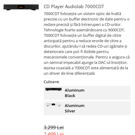
CD Player Audiolab 7000CDT
7000CDT folosește un sistem optic de înaltă
precizie cu un buffer electronic de date pentru o
redare precisă și fără întreruperi a CD-urilor.
Tehnologie foarte asemănătoare cu 9000CDT,
7000CDT folosește un buffer digital de citire
anticipată pentru a reduce erorile de citire a
discurilor, ajutându-l să redea CD-uri zgâriate și
deteriorate care pot fi ilizibile pentru
mecanismele convenționale. Pentru a asigura că
un semnal impecabil ajunge la DAC-ul însoțitor,
ieșirea coaxială a 7000CDT este alimentată de la
un driver de linie diferențială
Culoare:
Aluminum
Black
Aluminum
Silver
3.299 Lei
2.499 Lei