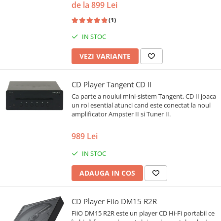
de la 899 Lei
(1)
IN STOC
VEZI VARIANTE
CD Player Tangent CD II
Ca parte a noului mini-sistem Tangent, CD II joaca
un rol esential atunci cand este conectat la noul
amplificator Ampster II si Tuner II.
989 Lei
IN STOC
ADAUGA IN COS
CD Player Fiio DM15 R2R
FiiO DM15 R2R este un player CD Hi-Fi portabil ce