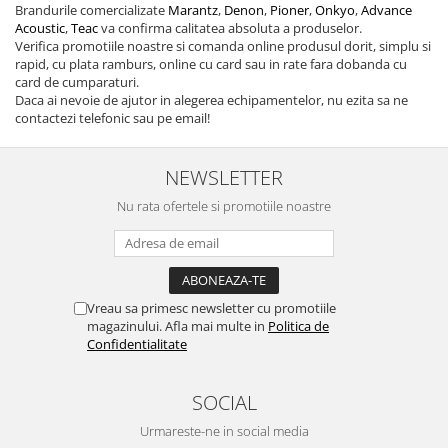
Brandurile comercializate
Marantz
,
Denon
,
Pioner
,
Onkyo
,
Advance
Acoustic
,
Teac
va confirma calitatea absoluta a produselor.
Verifica promotiile noastre si comanda online produsul dorit, simplu si
rapid, cu plata ramburs, online cu card sau in rate fara dobanda cu
card de cumparaturi.
Daca ai nevoie de ajutor in alegerea echipamentelor, nu ezita sa ne
contactezi telefonic sau pe email!
NEWSLETTER
Nu rata ofertele si promotiile noastre
Vreau sa primesc newsletter cu promotiile
magazinului. Afla mai multe in
Politica de
Confidentialitate
SOCIAL
Urmareste-ne in social media