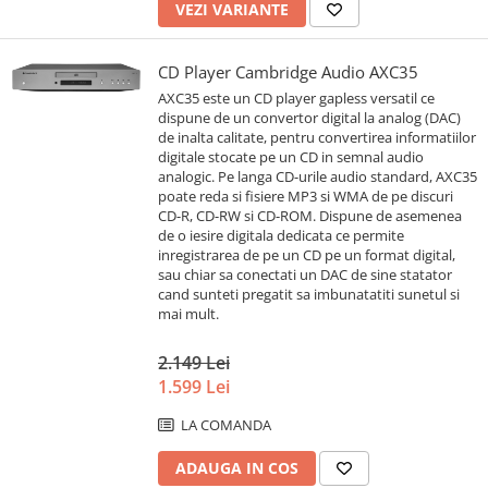
VEZI VARIANTE
CD Player Cambridge Audio AXC35
AXC35 este un CD player gapless versatil ce
dispune de un convertor digital la analog (DAC)
de inalta calitate, pentru convertirea informatiilor
digitale stocate pe un CD in semnal audio
analogic. Pe langa CD-urile audio standard, AXC35
poate reda si fisiere MP3 si WMA de pe discuri
CD-R, CD-RW si CD-ROM. Dispune de asemenea
de o iesire digitala dedicata ce permite
inregistrarea de pe un CD pe un format digital,
sau chiar sa conectati un DAC de sine statator
cand sunteti pregatit sa imbunatatiti sunetul si
mai mult.
2.149 Lei
1.599 Lei
LA COMANDA
ADAUGA IN COS