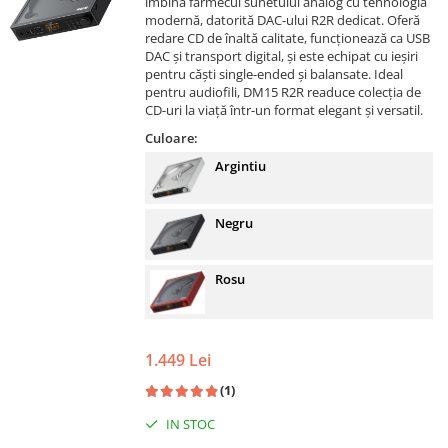
îmbină farmecul sunetului analog cu tehnologia
modernă, datorită DAC-ului R2R dedicat. Oferă
redare CD de înaltă calitate, funcționează ca USB
DAC și transport digital, și este echipat cu ieșiri
pentru căști single-ended și balansate. Ideal
pentru audiofili, DM15 R2R readuce colecția de
CD-uri la viață într-un format elegant și versatil.
Culoare:
Argintiu
Negru
Rosu
1.449 Lei
(1)
IN STOC