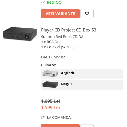
IN STOC
VEZI VARIANTE
Player CD ProJect CD Box S3
Suporta Red Book CD-DA
1 x RCA Out
1 x Co-axial (S/PDIF)
DAC PCM5102
Culoare:
Argintiu
Negru
1.995 Lei
1.599 Lei
LA COMANDA