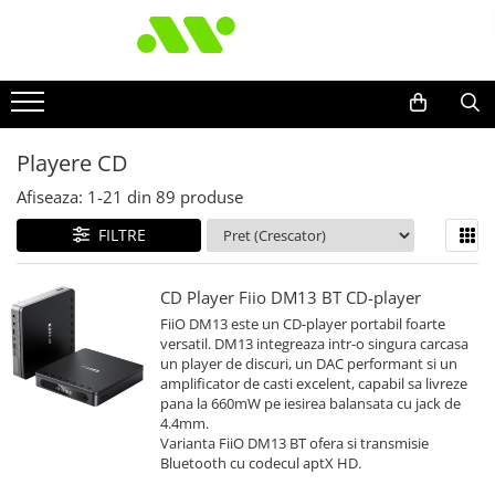
Playere CD
Afiseaza:
1-
21
din
89
produse
FILTRE
CD Player Fiio DM13 BT CD-player
FiiO DM13 este un CD-player portabil foarte
versatil. DM13 integreaza intr-o singura carcasa
un player de discuri, un DAC performant si un
amplificator de casti excelent, capabil sa livreze
pana la 660mW pe iesirea balansata cu jack de
4.4mm.
Varianta FiiO DM13 BT ofera si transmisie
Bluetooth cu codecul aptX HD.