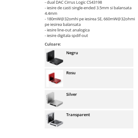
- dual DAC Cirrus Logic CS43198
- iesire de casti single-ended 3.5mm si balansata
4.4mm
- 180mW@32omhi pe iesirea SE, 660mW@32ohmi
pe iesirea balansata
- iesire line-out analogica
- iesire digitala spdif-out
Culoare:
Negru
Rosu
Silver
Transparent