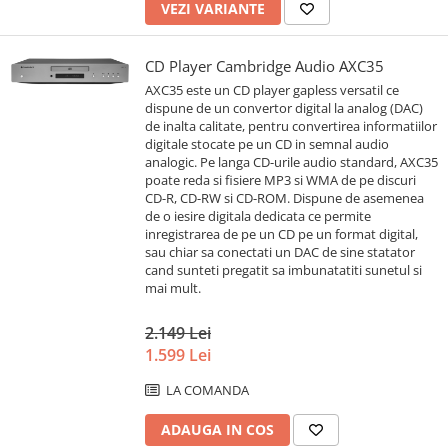
VEZI VARIANTE
CD Player Cambridge Audio AXC35
AXC35 este un CD player gapless versatil ce
dispune de un convertor digital la analog (DAC)
de inalta calitate, pentru convertirea informatiilor
digitale stocate pe un CD in semnal audio
analogic. Pe langa CD-urile audio standard, AXC35
poate reda si fisiere MP3 si WMA de pe discuri
CD-R, CD-RW si CD-ROM. Dispune de asemenea
de o iesire digitala dedicata ce permite
inregistrarea de pe un CD pe un format digital,
sau chiar sa conectati un DAC de sine statator
cand sunteti pregatit sa imbunatatiti sunetul si
mai mult.
2.149 Lei
1.599 Lei
LA COMANDA
ADAUGA IN COS