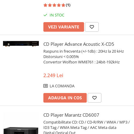
(1)
IN STOC
VEZI VARIANTE
CD Player Advance Acoustic X-CD5
Raspuns in frecventa (+/-1db) : 20Hz la 20 kHz
Distorsiuni < 0.005%
Convertor Wolfson WM8761 : 24bit-192kHz
2.249 Lei
LA COMANDA
ADAUGA IN COS
CD Player Marantz CD6007
Compatibilitate CD: CD / CD-R/RW / WMA / MP3 /
ID3 Tag / WMA Meta Tag / AAC Meta data
Digital Optical Out