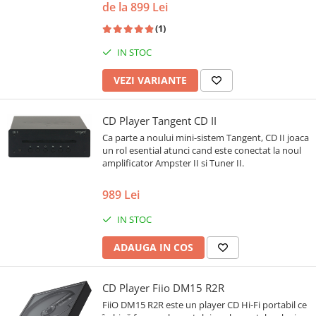
de la 899 Lei
(1)
IN STOC
VEZI VARIANTE
CD Player Tangent CD II
Ca parte a noului mini-sistem Tangent, CD II joaca
un rol esential atunci cand este conectat la noul
amplificator Ampster II si Tuner II.
989 Lei
IN STOC
ADAUGA IN COS
CD Player Fiio DM15 R2R
FiiO DM15 R2R este un player CD Hi-Fi portabil ce