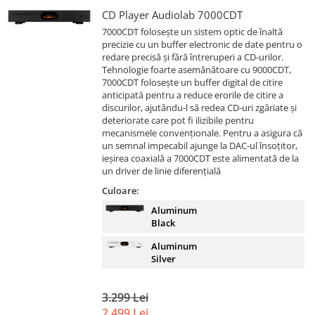
CD Player Audiolab 7000CDT
7000CDT folosește un sistem optic de înaltă
precizie cu un buffer electronic de date pentru o
redare precisă și fără întreruperi a CD-urilor.
Tehnologie foarte asemănătoare cu 9000CDT,
7000CDT folosește un buffer digital de citire
anticipată pentru a reduce erorile de citire a
discurilor, ajutându-l să redea CD-uri zgâriate și
deteriorate care pot fi ilizibile pentru
mecanismele convenționale. Pentru a asigura că
un semnal impecabil ajunge la DAC-ul însoțitor,
ieșirea coaxială a 7000CDT este alimentată de la
un driver de linie diferențială
Culoare:
Aluminum
Black
Aluminum
Silver
3.299 Lei
2.499 Lei