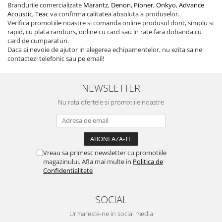
Brandurile comercializate
Marantz
,
Denon
,
Pioner
,
Onkyo
,
Advance
Acoustic
,
Teac
va confirma calitatea absoluta a produselor.
Verifica promotiile noastre si comanda online produsul dorit, simplu si
rapid, cu plata ramburs, online cu card sau in rate fara dobanda cu
card de cumparaturi.
Daca ai nevoie de ajutor in alegerea echipamentelor, nu ezita sa ne
contactezi telefonic sau pe email!
NEWSLETTER
Nu rata ofertele si promotiile noastre
Vreau sa primesc newsletter cu promotiile
magazinului. Afla mai multe in
Politica de
Confidentialitate
SOCIAL
Urmareste-ne in social media