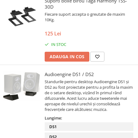
Suporti boxe birou Taga Harmony TSS-
30D
Fiecare suport accepta o greutate de maxim
10Kg.
125 Lei
IN STOC
ADAUGA IN COS
Audioengine DS1 / DS2
Standurile pentru desktop Audioengine DS1 și
DS2 au fost proiectate pentru a profita la maxim
de o setare desktop, vizând în primul rând
difuzoarele. Acest lucru aduce tweeterele mai
aproape de nivelul urechii și consolidează
frecvențele care alcătuiesc muzica.
Lungime:
DS1
DS2