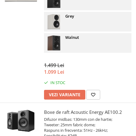
Grey
Walnut
1.499 Lei
1.099 Lei
IN STOC
VEZI VARIANTE
Boxe de raft Acoustic Energy AE100.2
Difuzor midbas: 130mm con de hartie;
Tweeter: 25mm fabric dome;
Raspuns in frecventa: 51Hz - 26kHz;
Sensibilitate: 87dB.