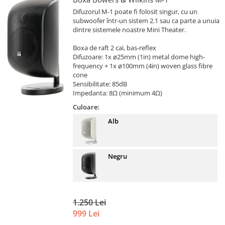
Difuzorul M-1 poate fi folosit singur, cu un
subwoofer într-un sistem 2.1 sau ca parte a unuia
dintre sistemele noastre Mini Theater.
Boxa de raft 2 cai, bas-reflex
Difuzoare: 1x ø25mm (1in) metal dome high-
frequency + 1x ø100mm (4in) woven glass fibre
cone
Sensibilitate: 85dB
Impedanta: 8Ω (minimum 4Ω)
Culoare:
Alb
Negru
1.250 Lei
999 Lei