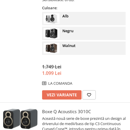
Culoare:
Alb
Negru
Walnut
1.749 Lei
1.099 Lei
LA COMANDA
VEZI VARIANTE
Boxe Q Acoustics 3010C
Această nouă serie de boxe prezintă un design al
driverului de medii/bass de tip C3 Continuous
Curved Cone™, introdus pentru prima dată în