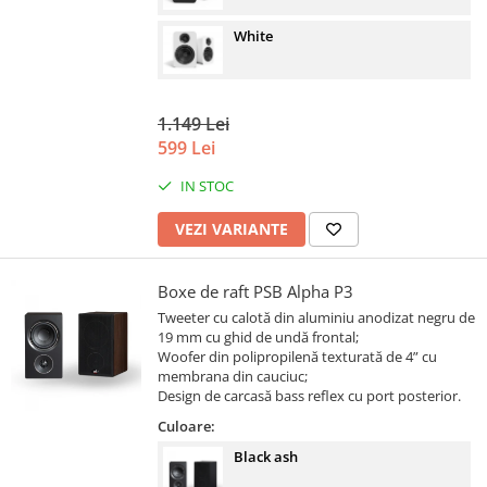
White
1.149 Lei
599 Lei
IN STOC
VEZI VARIANTE
Boxe de raft PSB Alpha P3
Tweeter cu calotă din aluminiu anodizat negru de
19 mm cu ghid de undă frontal;
Woofer din polipropilenă texturată de 4” cu
membrana din cauciuc;
Design de carcasă bass reflex cu port posterior.
Culoare:
Black ash