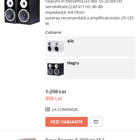
răspuns în frecvență (±3 dB): 55-20.000 Hz
sensibilitate (2,83 V/1 m): 86 dB
impedanță: 4-8 Ohmi
puterea recomandată a amplificatorului: 25-125
W
Culoare:
Alb
Negru
1.298 Lei
998 Lei
LA COMANDA
VEZI VARIANTE
Boxa Bowers & Wilkins M-1