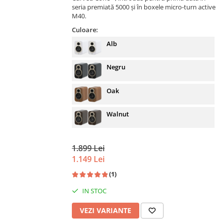
seria premiată 5000 și în boxele micro-turn active
M40.
Culoare:
Alb
Negru
Oak
Walnut
1.899 Lei
1.149 Lei
(1)
IN STOC
VEZI VARIANTE