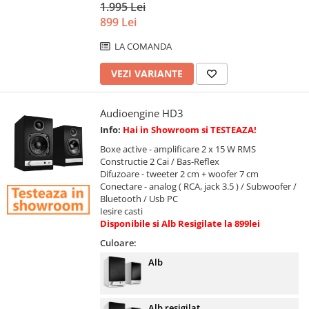
1.995 Lei
899 Lei
LA COMANDA
VEZI VARIANTE
Audioengine HD3
Info:
Hai in Showroom si TESTEAZA!
Boxe active - amplificare 2 x 15 W RMS
Constructie 2 Cai / Bas-Reflex
Difuzoare - tweeter 2 cm + woofer 7 cm
Conectare - analog ( RCA, jack 3.5 ) / Subwoofer /
Bluetooth / Usb PC
Iesire casti
Disponibile si Alb Resigilate la 899lei
Culoare:
Alb
Alb resigilat