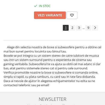
IN STOC
VEZI VARIANTE
1
2
3
9
...
Alege din selectia noastra de boxe si subwoofere pentru a obtine cel
mai bun sunet pentru locuinta sau biroul tau.
Boxele se pot integra cu un sistem stereo de catre iubitorii de muzica
sau intr-un sistem surround pentru o experienta de cinema sau
gaming veritabila. Subwooferul te va ajuta sa obtii cel mai adanc si clar
bas, atat pentru sistemele stereo cat si pentru cele surround.
Verifica promotiile noastre la boxe si subwoofere si comanda online,
simplu si rapid, cu plata ramburs, cu card sau in rate fara dobanda.
Daca ai nevoie de ajutor in alegerea echipamentelor nu ezita sa ne
contactezi telefonic sau pe email!
NEWSLETTER