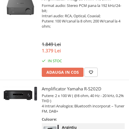
Format audio: Stereo PCM pana la 192 kHz/24-
bit;
Intrari audio: RCA, Optical, Coaxial;
Putere: 100 W/canal la 8 ohm; 200 W/canal la 4
ohm;
1.849 Lei
1.379 Lei
IN STOC
ADAUGA IN COS
Amplificator Yamaha R-S202D
Putere: 2 x 100 W ( @8 ohm, 40 Hz - 20 kHz, 0.2%
THD )
4 Intrari Analogice; Bluetooth incorporat – Tuner
FM, DAB+
Culoare:
Argintiu