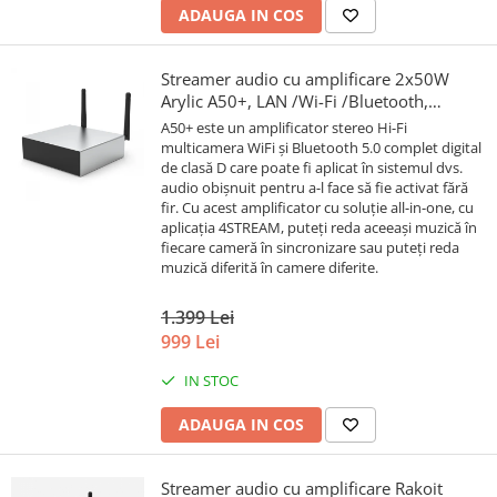
ADAUGA IN COS
Streamer audio cu amplificare 2x50W
Arylic A50+, LAN /Wi-Fi /Bluetooth,
24bit/192kHz, Multiroom
A50+ este un amplificator stereo Hi-Fi
multicamera WiFi și Bluetooth 5.0 complet digital
de clasă D care poate fi aplicat în sistemul dvs.
audio obișnuit pentru a-l face să fie activat fără
fir. Cu acest amplificator cu soluție all-in-one, cu
aplicația 4STREAM, puteți reda aceeași muzică în
fiecare cameră în sincronizare sau puteți reda
muzică diferită în camere diferite.
1.399 Lei
999 Lei
IN STOC
ADAUGA IN COS
Streamer audio cu amplificare Rakoit