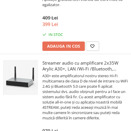
egalizator.
409 Lei
399 Lei
IN STOC
ADAUGA IN COS
Streamer audio cu amplificare 2x35W
Arylic A30+, LAN /Wi-Fi /Bluetooth,
24bit/192kHz, Multiroom
A30+ este amplificatorul nostru stereo Hi-Fi
multicamera de clasa D de nivel de intrare cu WiFi
2.4G și Bluetooth 5.0 care poate fi aplicat
sistemului dvs. audio obișnuit pentru a-l face un
sistem audio fără fir. Cu acest amplificator cu
soluție all-in-one și cu aplicația noastră mobilă
4STREAM, puteți reda aceeași muzică în mai
multe camere în sincronizare sau puteți reda
muzică diferită în camere diferite.