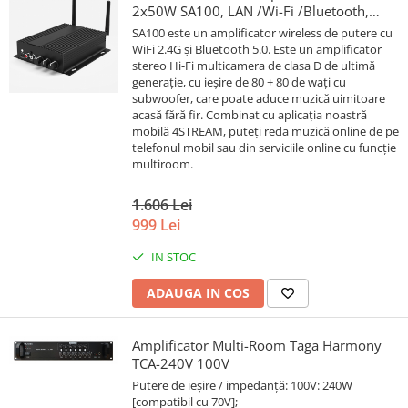
2x50W SA100, LAN /Wi-Fi /Bluetooth,
24bit/192kHz, Multiroom
SA100 este un amplificator wireless de putere cu
WiFi 2.4G și Bluetooth 5.0. Este un amplificator
stereo Hi-Fi multicamera de clasa D de ultimă
generație, cu ieșire de 80 + 80 de wați cu
subwoofer, care poate aduce muzică uimitoare
acasă fără fir. Combinat cu aplicația noastră
mobilă 4STREAM, puteți reda muzică online de pe
telefonul mobil sau din serviciile online cu funcție
multiroom.
1.606 Lei
999 Lei
IN STOC
ADAUGA IN COS
Amplificator Multi-Room Taga Harmony
TCA-240V 100V
Putere de ieșire / impedanță: 100V: 240W
[compatibil cu 70V];