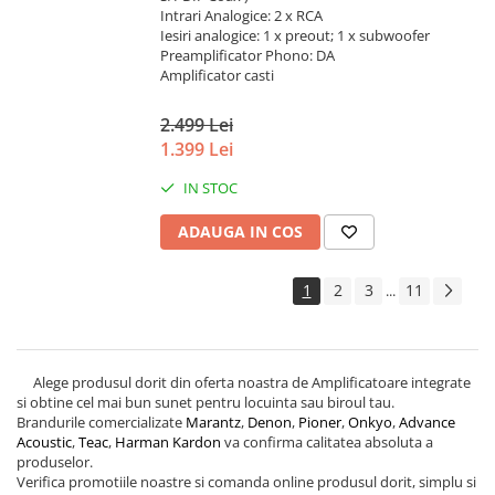
Intrari Analogice: 2 x RCA
Iesiri analogice: 1 x preout; 1 x subwoofer
Preamplificator Phono: DA
Amplificator casti
2.499 Lei
1.399 Lei
IN STOC
ADAUGA IN COS
1
2
3
11
...
Alege produsul dorit din oferta noastra de Amplificatoare integrate
si obtine cel mai bun sunet pentru locuinta sau biroul tau.
Brandurile comercializate
Marantz
,
Denon
,
Pioner
,
Onkyo
,
Advance
Acoustic
,
Teac
,
Harman Kardon
va confirma calitatea absoluta a
produselor.
Verifica promotiile noastre si comanda online produsul dorit, simplu si