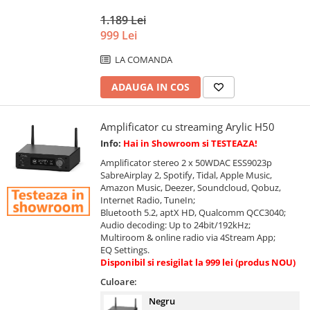
1.189 Lei
999 Lei
LA COMANDA
ADAUGA IN COS
Amplificator cu streaming Arylic H50
Info:
Hai in Showroom si TESTEAZA!
Amplificator stereo 2 x 50WDAC ESS9023p
SabreAirplay 2, Spotify, Tidal, Apple Music,
Amazon Music, Deezer, Soundcloud, Qobuz,
Internet Radio, TuneIn;
Bluetooth 5.2, aptX HD, Qualcomm QCC3040;
Audio decoding: Up to 24bit/192kHz;
Multiroom & online radio via 4Stream App;
EQ Settings.
Disponibil si resigilat la 999 lei (produs NOU)
Culoare:
Negru