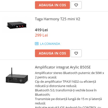
ADAUGA IN COS
Taga Harmony T25 mini V2
419 Lei
299 Lei
LA COMANDA
ADAUGA IN COS
Amplificator integrat Arylic B50SE
Amplificator stereo Bluetooth puternic de 50W x
2 pentru acasă;
Cip de amplificator TPA3116D2 cu eficiență
ridicată și distorsiune redusă;
Bluetooth 5.0, transformă-ți vechile boxe în
Bluetooth;
Transmisie pe distanță lungă de 15 m și latență
redusă;
Aplicație gratuită iOS Android Go CONTROL cu