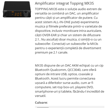
Amplificator integrat Topping MX3S
TOPPING MX3S este o soluție audio extrem de
versatila ce combină un DAC, un amplificator
pentru căști și un amplificator de putere. Cu
acest sistem ALL-IN-ONE puteți experimenta
muzica și filmele preferate printr-o varietate de
dispozitive, inclusiv monitoare intra-auriculare,
căști OVER-EAR și chiar un sistem de difuzoare
2.1.. Nu ascultați doar muzica, ci simțiți-o cu un
subwoofer. Conectați un subwoofer la MX3s
pentru o experiență completă de divertisment
premium pe 2.1 canale.
MX3S dispune de un DAC AKM echipat cu un cip
Bluetooth Qualcomm, QCC3040, care oferă
optiuni de intrare USB, optice, coaxiale și
Bluetooth. Acest lucru permite conectarea
ușoară a diferitelor surse audio, cum ar fi
computere, set-top box-uri, playere DVD,
smartphone-uri și tablete, făcându-l incredibil de
versatil.
Culoare: