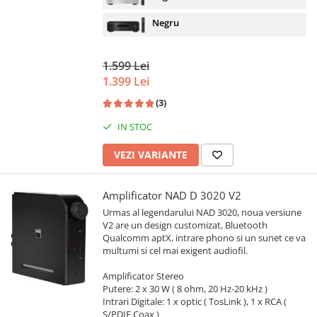
Negru
1.599 Lei
1.399 Lei
(3)
IN STOC
VEZI VARIANTE
Amplificator NAD D 3020 V2
Urmas al legendarului NAD 3020, noua versiune
V2 are un design customizat, Bluetooth
Qualcomm aptX, intrare phono si un sunet ce va
multumi si cel mai exigent audiofil.
Amplificator Stereo
Putere: 2 x 30 W ( 8 ohm, 20 Hz-20 kHz )
Intrari Digitale: 1 x optic ( TosLink ), 1 x RCA (
S/PDIF Coax )