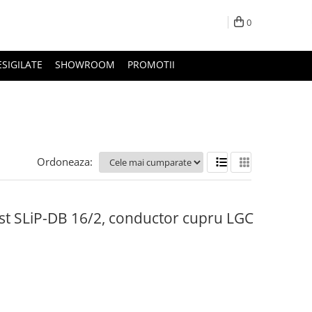
0
ESIGILATE
SHOWROOM
PROMOTII
Ordoneaza:
st SLiP-DB 16/2, conductor cupru LGC