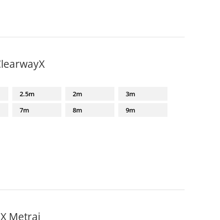
ClearwayX
2.5m
2m
3m
7m
8m
9m
X Metraj