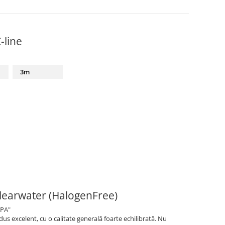
-line
3m
learwater (HalogenFree)
APA"
us excelent, cu o calitate generală foarte echilibrată. Nu