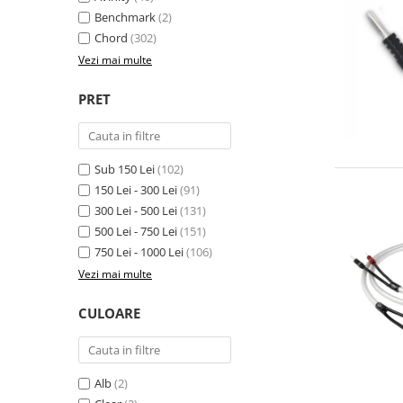
Benchmark
(2)
Chord
(302)
Vezi mai multe
PRET
Sub 150 Lei
(102)
150 Lei - 300 Lei
(91)
300 Lei - 500 Lei
(131)
500 Lei - 750 Lei
(151)
750 Lei - 1000 Lei
(106)
Vezi mai multe
CULOARE
Alb
(2)