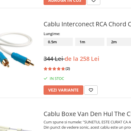
ADAUGA IN COS
Cablu Interconect RCA Chord C
Lungime:
0.5m
1m
2m
344 Lei
de la 258 Lei
(2)
IN STOC
VEZI VARIANTE
Cablu Boxe Van Den Hul The C
Cum spune si numele: "SUNETUL ESTE CURAT CA 
Din punct de vedere sonic, acest cablu este un prod