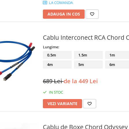
LA COMANDA
ADAUGA IN COS
Cablu Interconect RCA Chord 
Lungime:
0.5m
1.5m
1m
4m
5m
6m
689 Lei
de la 449 Lei
IN STOC
VEZI VARIANTE
Cablu de Boxe Chord Odyssey 