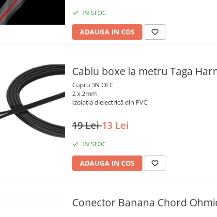
IN STOC
ADAUGA IN COS
Cablu boxe la metru Taga Ha
Cupru 3N OFC
2 x 2mm
Izolația dielectrică din PVC
19 Lei
13 Lei
IN STOC
ADAUGA IN COS
Conector Banana Chord Ohmic 