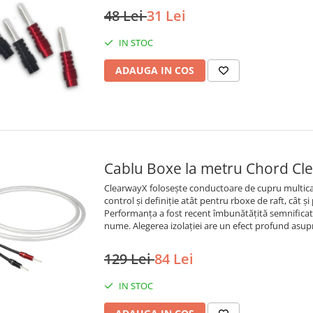
48 Lei
31 Lei
IN STOC
ADAUGA IN COS
Cablu Boxe la metru Chord Cl
ClearwayX folosește conductoare de cupru multica
control și definiție atât pentru rboxe de raft, cât 
Performanța a fost recent îmbunătățită semnificativ 
nume. Alegerea izolației are un efect profund asupr
129 Lei
84 Lei
IN STOC