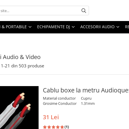
I & PORTABILE
ECHIPAMENTE DJ
ACCESORII AUDIO
R
i Audio & Video
1-
21
din
503
produse
Cablu boxe la metru Audioque
Material conductor
Cupru
Grosime Conductor
1.31mm
31 Lei
(1)