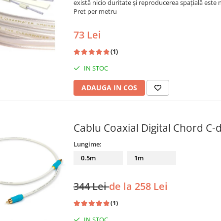
există nicio duritate și reproducerea spațială este 
Pret per metru
73 Lei
(1)
IN STOC
ADAUGA IN COS
Cablu Coaxial Digital Chord C-d
Lungime:
0.5m
1m
344 Lei
de la 258 Lei
(1)
IN STOC