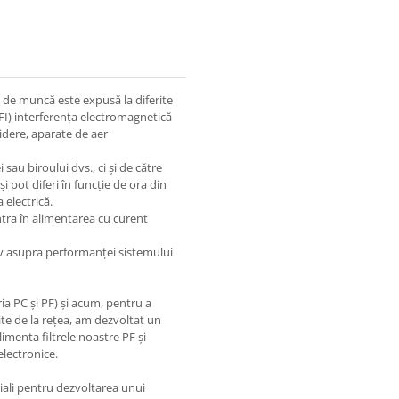
e de muncă este expusă la diferite
FI) interferența electromagnetică
idere, aparate de aer
sau biroului dvs., ci și de către
și pot diferi în funcție de ora din
 electrică.
tra în alimentarea cu curent
iv asupra performanței sistemului
ia PC și PF) și acum, pentru a
ite de la rețea, am dezvoltat un
limenta filtrele noastre PF și
electronice.
iali pentru dezvoltarea unui