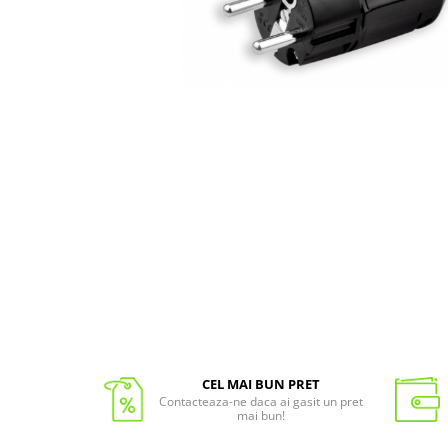
CEL MAI BUN PRET
Contacteaza-ne daca ai gasit un pret
mai bun!