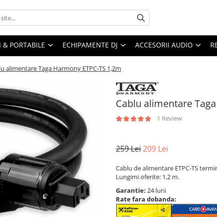
I & PORTABILE
ECHIPAMENTE DJ
ACCESORII AUDIO
R
lu alimentare Taga Harmony ETPC-TS 1,2m
Cablu alimentare Tag
1 Review
259 Lei
209 Lei
Cablu de alimentare ETPC-TS termi
Lungimi oferite: 1,2 m.
Garantie:
24 luni
Rate fara dobanda: