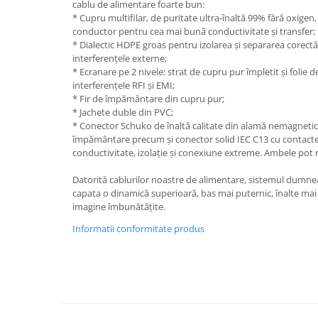
cablu de alimentare foarte bun:
* Cupru multifilar, de puritate ultra-înaltă 99% fără oxigen,
conductor pentru cea mai bună conductivitate și transfer;
* Dialectic HDPE groas pentru izolarea și separarea corect
interferențele externe;
* Ecranare pe 2 nivele: strat de cupru pur împletit și folie 
interferențele RFI și EMI;
* Fir de împământare din cupru pur;
* Jachete duble din PVC;
* Conector Schuko de înaltă calitate din alamă nemagnetică, 
împământare precum și conector solid IEC C13 cu contacte 
conductivitate, izolație și conexiune extreme. Ambele pot re
Datorită cablurilor noastre de alimentare, sistemul dumne
capata o dinamică superioară, bas mai puternic, înalte mai
imagine îmbunătățite.
Informatii conformitate produs