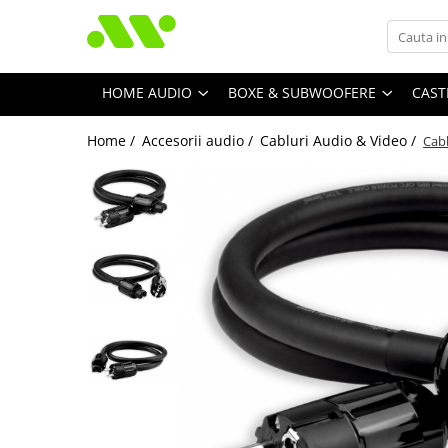
HOME AUDIO
BOXE & SUBWOOFERE
CAST
Home /
Accesorii audio /
Cabluri Audio & Video /
Cab