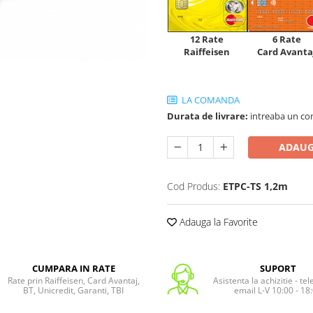
12 Rate
6 Rate
Raiffeisen
Card Avanta
LA COMANDA
Durata de livrare:
intreaba un co
ADAUG
Cod Produs:
ETPC-TS 1,2m
Adauga la Favorite
CUMPARA IN RATE
SUPORT
Rate prin Raiffeisen, Card Avantaj,
Asistenta la achizitie - te
BT, Unicredit, Garanti, TBI
email L-V 10:00 - 18