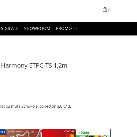
0
ESIGILATE
SHOWROOM
PROMOTII
a Harmony ETPC-TS 1,2m
nat cu mufa Schuko și conector IEC C13.