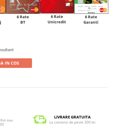
6 Rate
6 Rate
6 Rate
Unicredit
j
BT
Garanti
nsultant
A IN COS
LIVRARE GRATUITA
lefon sau
La comenzi de peste 300 lei
:00