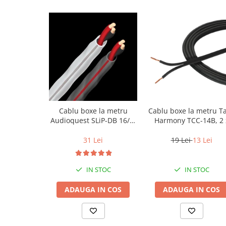
Cablu boxe la metru
Cablu boxe la metru T
Audioquest SLiP-DB 16/2,
Harmony TCC-14B, 2 
conductor cupru LGC
2mm
31 Lei
19 Lei
13 Lei
IN STOC
IN STOC
ADAUGA IN COS
ADAUGA IN COS