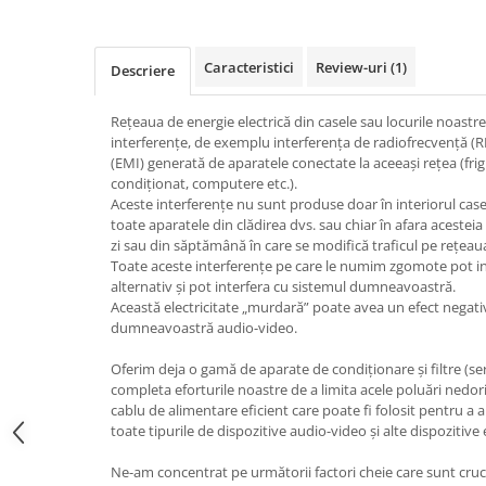
Caracteristici
Review-uri
(1)
Descriere
Rețeaua de energie electrică din casele sau locurile noastr
interferențe, de exemplu interferența de radiofrecvență (R
(EMI) generată de aparatele conectate la aceeași rețea (frig
condiționat, computere etc.).
Aceste interferențe nu sunt produse doar în interiorul casei 
toate aparatele din clădirea dvs. sau chiar în afara acesteia 
zi sau din săptămână în care se modifică traficul pe rețeaua
Toate aceste interferențe pe care le numim zgomote pot in
alternativ și pot interfera cu sistemul dumneavoastră.
Această electricitate „murdară” poate avea un efect negat
dumneavoastră audio-video.
Oferim deja o gamă de aparate de condiționare și filtre (ser
completa eforturile noastre de a limita acele poluări nedor
cablu de alimentare eficient care poate fi folosit pentru a a
toate tipurile de dispozitive audio-video și alte dispozitive 
Ne-am concentrat pe următorii factori cheie care sunt cruc