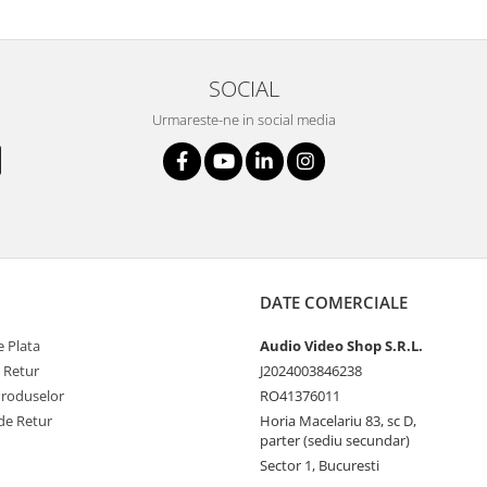
SOCIAL
Urmareste-ne in social media
DATE COMERCIALE
 Plata
Audio Video Shop S.R.L.
e Retur
J2024003846238
Produselor
RO41376011
de Retur
Horia Macelariu 83, sc D,
parter (sediu secundar)
Sector 1, Bucuresti