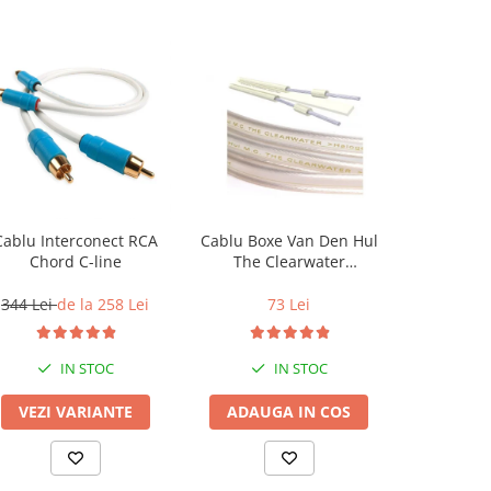
Cablu Interconect RCA
Cablu Boxe Van Den Hul
Cablu Co
Chord C-line
The Clearwater
Chord
(HalogenFree)
344 Lei
de la 258 Lei
73 Lei
344 Lei
IN STOC
IN STOC
VEZI VARIANTE
ADAUGA IN COS
VEZI 