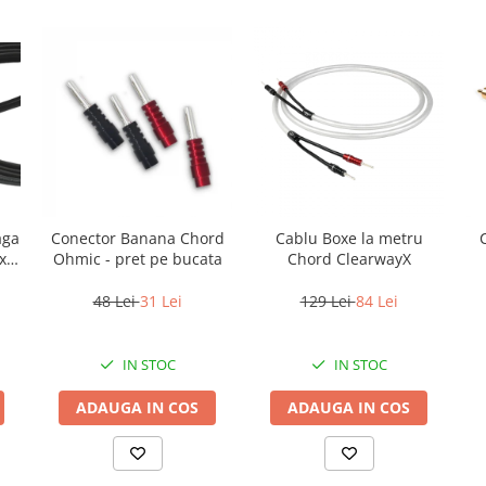
aga
Conector Banana Chord
Cablu Boxe la metru
x
Ohmic - pret pe bucata
Chord ClearwayX
48 Lei
31 Lei
129 Lei
84 Lei
IN STOC
IN STOC
ADAUGA IN COS
ADAUGA IN COS