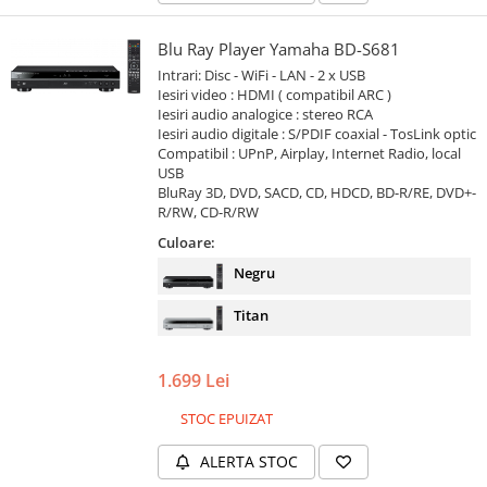
Blu Ray Player Yamaha BD-S681
Intrari: Disc - WiFi - LAN - 2 x USB
Iesiri video : HDMI ( compatibil ARC )
Iesiri audio analogice : stereo RCA
Iesiri audio digitale : S/PDIF coaxial - TosLink optic
Compatibil : UPnP, Airplay, Internet Radio, local
USB
BluRay 3D, DVD, SACD, CD, HDCD, BD-R/RE, DVD+-
R/RW, CD-R/RW
Culoare:
Negru
Titan
1.699 Lei
STOC EPUIZAT
ALERTA STOC