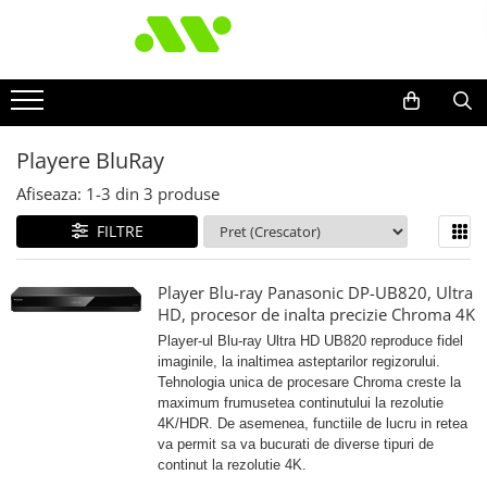
Playere BluRay
Afiseaza:
1-
3
din
3
produse
FILTRE
Player Blu-ray Panasonic DP-UB820, Ultra
HD, procesor de inalta precizie Chroma 4K
Player-ul Blu-ray Ultra HD UB820 reproduce fidel
imaginile, la inaltimea asteptarilor regizorului.
Tehnologia unica de procesare Chroma creste la
maximum frumusetea continutului la rezolutie
4K/HDR. De asemenea, functiile de lucru in retea
va permit sa va bucurati de diverse tipuri de
continut la rezolutie 4K.