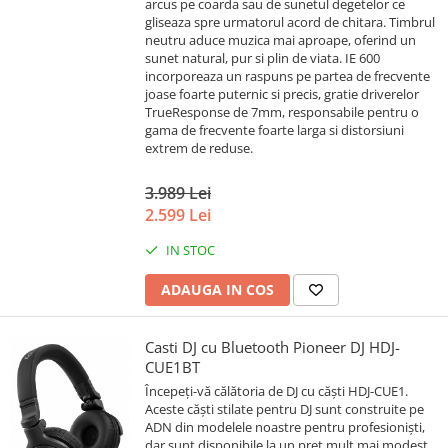
arcus pe coarda sau de sunetul degetelor ce
gliseaza spre urmatorul acord de chitara. Timbrul
neutru aduce muzica mai aproape, oferind un
sunet natural, pur si plin de viata. IE 600
incorporeaza un raspuns pe partea de frecvente
joase foarte puternic si precis, gratie driverelor
TrueResponse de 7mm, responsabile pentru o
gama de frecvente foarte larga si distorsiuni
extrem de reduse.
3.989 Lei
2.599 Lei
IN STOC
ADAUGA IN COS
Casti DJ cu Bluetooth Pioneer DJ HDJ-
CUE1BT
Începeți-vă călătoria de DJ cu căști HDJ-CUE1.
Aceste căști stilate pentru DJ sunt construite pe
ADN din modelele noastre pentru profesioniști,
dar sunt disponibile la un preț mult mai modest.