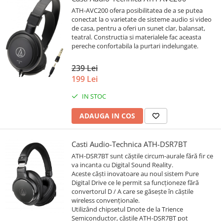
ATH-AVC200 ofera posibilitatea de a se putea
conectat la o varietate de sisteme audio si video
de casa, pentru a oferi un sunet clar, balansat,
teatral. Constructia si materialele fac aceasta
pereche confortabila la purtari indelungate.
239 Lei
199 Lei
IN STOC
ADAUGA IN COS
Casti Audio-Technica ATH-DSR7BT
ATH-DSR7BT sunt căștile circum-aurale fără fir ce
va incanta cu Digital Sound Reality.
Aceste căști inovatoare au noul sistem Pure
Digital Drive ce le permit sa funcționeze fără
convertorul D / A care se găsește în căștile
wireless convenționale.
Utilizând chipsetul Dnote de la Trience
Semiconductor, căștile ATH-DSR7BT pot