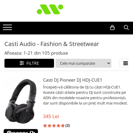
Casti Audio - Fashion & Streetwear
Afiseaza:
1-
21
din
105
produse
FILTRE
Casti DJ Pioneer DJ HDJ-CUE1
Începeți-vă călătoria de DJ cu căști HDJ-CUE1.
Aceste căști stilate pentru DJ sunt construite pe
ADN din modelele noastre pentru profesioniști,
dar sunt disponibile la un preț mult mai modest.
345 Lei
(2)