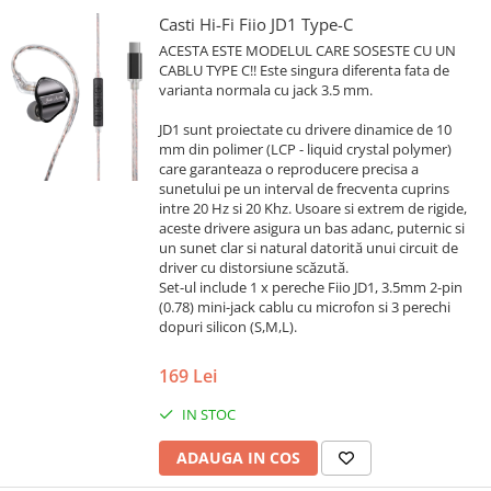
Casti Hi-Fi Fiio JD1 Type-C
ACESTA ESTE MODELUL CARE SOSESTE CU UN
CABLU TYPE C!! Este singura diferenta fata de
varianta normala cu jack 3.5 mm.
JD1 sunt proiectate cu drivere dinamice de 10
mm din polimer (LCP - liquid crystal polymer)
care garanteaza o reproducere precisa a
sunetului pe un interval de frecventa cuprins
intre 20 Hz si 20 Khz. Usoare si extrem de rigide,
aceste drivere asigura un bas adanc, puternic si
un sunet clar si natural datorită unui circuit de
driver cu distorsiune scăzută.
Set-ul include 1 x pereche Fiio JD1, 3.5mm 2-pin
(0.78) mini-jack cablu cu microfon si 3 perechi
dopuri silicon (S,M,L).
169 Lei
IN STOC
ADAUGA IN COS