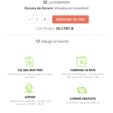
LA COMANDA
Durata de livrare:
intreaba un consultant
ADAUGA IN COS
Cod Produs:
SE-C7BT-B
Adauga la Favorite
CEL MAI BUN PRET
CUMPARA IN RATE
Contacteaza-ne daca ai gasit un pret
Rate prin Raiffeisen, Card Avantaj,
mai bun!
BT, Unicredit, Garanti, TBI
SUPORT
LIVRARE GRATUITA
Asistenta la achizitie - telefon sau
La comenzi de peste 300 lei
email L-V 10:00 - 18:00