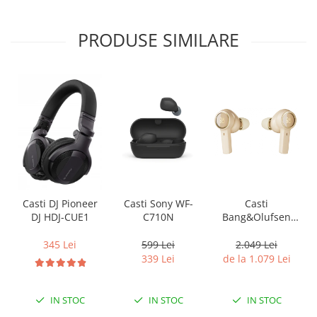
PRODUSE SIMILARE
Casti Sony WF-
Casti
Casti DJ Pioneer
C710N
Bang&Olufsen
DJ HDJ-CUE1
Beoplay EX
599 Lei
2.049 Lei
345 Lei
339 Lei
de la 1.079 Lei
IN STOC
IN STOC
IN STOC