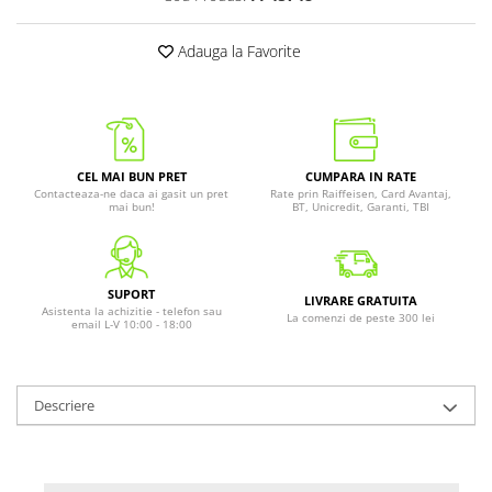
Adauga la Favorite
CEL MAI BUN PRET
CUMPARA IN RATE
Contacteaza-ne daca ai gasit un pret
Rate prin Raiffeisen, Card Avantaj,
mai bun!
BT, Unicredit, Garanti, TBI
SUPORT
LIVRARE GRATUITA
Asistenta la achizitie - telefon sau
La comenzi de peste 300 lei
email L-V 10:00 - 18:00
Descriere