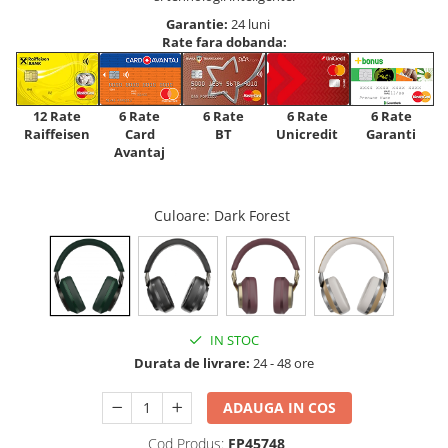
Garantie:
24 luni
Rate fara dobanda:
12 Rate
6 Rate
6 Rate
6 Rate
6 Rate
Raiffeisen
Card
Unicredit
BT
Garanti
Avantaj
Culoare
: Dark Forest
IN STOC
Durata de livrare:
24 - 48 ore
ADAUGA IN COS
Cod Produs:
FP45748