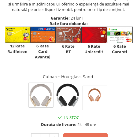
și urmărire a mișcării capului, oferind o experiență de ascultare mai
naturală pe orice dispozitiv mobil, pentru orice tip de conținut.
Garantie:
24 luni
Rate fara dobanda:
12 Rate
6 Rate
6 Rate
6 Rate
6 Rate
Raiffeisen
Card
Unicredit
BT
Garanti
Avantaj
Culoare
: Hourglass Sand
IN STOC
Durata de livrare:
24 - 48 ore