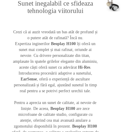
Sunet inegalabil ce sfideaza
tehnologia viitorului
Crezi că ai auzit vreodată un bas atât de profund și
o putere atât de rafinată? Încă nu.
Expertiza inginerilor
Beoplay H100
îți oferă un
sunet mai complet și mai rafinat, oriunde ai
nevoie. Cu drivere personalizate din titan,
amplasate în spatele grilelor elegante din aluminiu,
aceste căști oferă sunet cu adevărat
Hi-Res
.
Introducerea procesării adaptive a sunetului,
EarSense
, oferă o experiență de ascultare
personalizată și fără egal, ajustând sunetul în timp
real pentru a se potrivi perfect urechii tale.
Pentru a aprecia un sunet de calitate, ai nevoie de
liniște. De aceea,
Beoplay H100
are zece
microfoane de calitate studio, configurate cu
atenție, oferind cea mai avansată anulare a
zgomotului disponibilă în prezent.
Beoplay H100