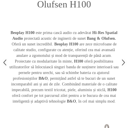
Olufsen H100
Beoplay H100
este prima cască audio cu adevărat
Hi-Res Spatial
Audio
proiectată acustic de inginerii de sunet
Bang & Olufsen.
Oferă
un sunet incredibil.
Beoplay H100
are zece microfoane de
calitate studio, configurate cu atenție, oferind cea mai avansată
anulare a zgomotului și mod de transparență de până acum.
Proiectate cu modularitate în minte,
H100
oferă posibilitatea
utilizatorilor să înlocuiască singuri banda de susținere interioară sau
pernele pentru urechi, sau să schimbe bateria cu ajutorul
profesioniștilor
B&O
, permițând astfel să te bucuri de un sunet
incomparabil ani și ani de zile. Combinând materiale de o calitate
impecabilă, precum textil tricotat, piele, aluminiu și sticlă,
H100
oferă confort pe tot parcursul zilei pentru a te bucura de cea mai
inteligentă și adaptivă tehnologie
B&O
, în cel mai simplu mod.