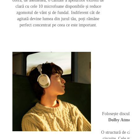
oferă, de asemenea, o calitate a apelurilor extrem de
clară cu cele 10 microfoane disponibile și reduce
zgomotul de vânt și de fundal. Indiferent cât de
agitată devine lumea din jurul tău, poți rămâne
perfect concentrat pe ceea ce este important.
Folosește discul hapt
Dolby Atmos
, c
O structură de căști s
circuite. Cele mai ex