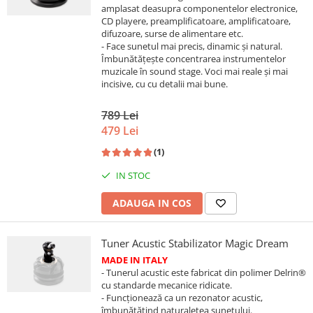
amplasat deasupra componentelor electronice,
CD playere, preamplificatoare, amplificatoare,
difuzoare, surse de alimentare etc.
- Face sunetul mai precis, dinamic și natural.
Îmbunătățește concentrarea instrumentelor
muzicale în sound stage. Voci mai reale și mai
incisive, cu cu detalii mai bune.
789 Lei
479 Lei
(1)
IN STOC
ADAUGA IN COS
Tuner Acustic Stabilizator Magic Dream
MADE IN ITALY
- Tunerul acustic este fabricat din polimer Delrin®
cu standarde mecanice ridicate.
- Funcționează ca un rezonator acustic,
îmbunătățind naturalețea sunetului.