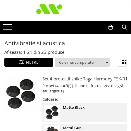
Antivibratie si acustica
Afiseaza:
1-
21
din
23
produse
FILTRE
Set 4 protectii spike Taga Harmony TSK-01
Pachet (4 bucăți) [disponibil în culoarea neagră
sau argintie]
Culoare:
Matte Black
Metal Gun