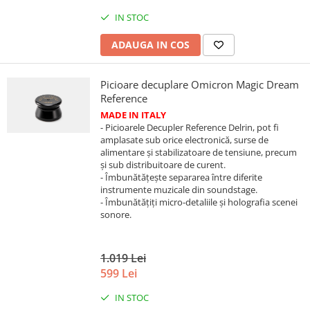
IN STOC
ADAUGA IN COS
Picioare decuplare Omicron Magic Dream
Reference
MADE IN ITALY
- Picioarele Decupler Reference Delrin, pot fi
amplasate sub orice electronică, surse de
alimentare și stabilizatoare de tensiune, precum
și sub distribuitoare de curent.
- Îmbunătățește separarea între diferite
instrumente muzicale din soundstage.
- Îmbunătățiți micro-detaliile și holografia scenei
sonore.
1.019 Lei
599 Lei
IN STOC