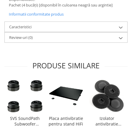
Pachet (4 bucăți) [disponibil în culoarea neagră sau argintie]
Informatii conformitate produs
Caracteristici
Review-uri
(0)
PRODUSE SIMILARE
SVS SoundPath
Placa antivibratie
Izolator
Subwoofer
pentru stand HiFi
antivibratie
Isolation System -
Norstone Damp