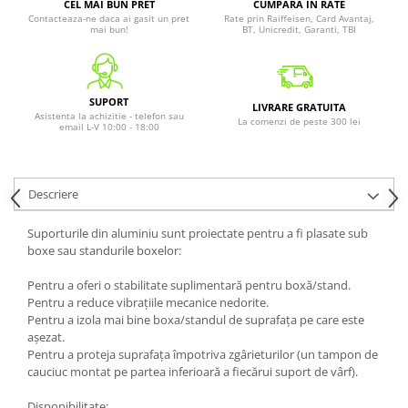
CEL MAI BUN PRET
CUMPARA IN RATE
Contacteaza-ne daca ai gasit un pret
Rate prin Raiffeisen, Card Avantaj,
mai bun!
BT, Unicredit, Garanti, TBI
SUPORT
LIVRARE GRATUITA
Asistenta la achizitie - telefon sau
La comenzi de peste 300 lei
email L-V 10:00 - 18:00
Descriere
Suporturile din aluminiu sunt proiectate pentru a fi plasate sub
boxe sau standurile boxelor:
Pentru a oferi o stabilitate suplimentară pentru boxă/stand.
Pentru a reduce vibrațiile mecanice nedorite.
Pentru a izola mai bine boxa/standul de suprafața pe care este
așezat.
Pentru a proteja suprafața împotriva zgârieturilor (un tampon de
cauciuc montat pe partea inferioară a fiecărui suport de vârf).
Disponibilitate: