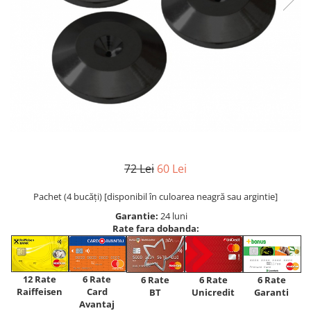
72 Lei
60 Lei
Pachet (4 bucăți) [disponibil în culoarea neagră sau argintie]
Garantie:
24 luni
Rate fara dobanda:
12 Rate
6 Rate
6 Rate
6 Rate
6 Rate
Raiffeisen
Card
Unicredit
BT
Garanti
Avantaj