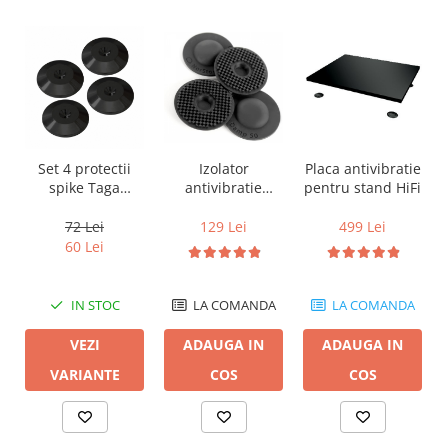
Izolator
Placa antivibratie
Set 4 protectii
antivibratie
pentru stand HiFi
spike Taga
Norstone Damp
Harmony TSK-01
50 (set 4 bucati)
129 Lei
499 Lei
72 Lei
60 Lei
LA COMANDA
LA COMANDA
IN STOC
ADAUGA IN
ADAUGA IN
VEZI
COS
COS
VARIANTE