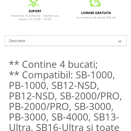
SUPORT
LIVRARE GRATUITA
Asistenta la achizitie - telefon sau
La comenzi de peste 300 lei
email L-V 10:00 - 18:00
Descriere
** Contine 4 bucati;
** Compatibil: SB-1000,
PB-1000, SB12-NSD,
PB12-NSD, SB-2000/PRO,
PB-2000/PRO, SB-3000,
PB-3000, SB-4000, SB13-
Ultra, SB16-Ultra si toate