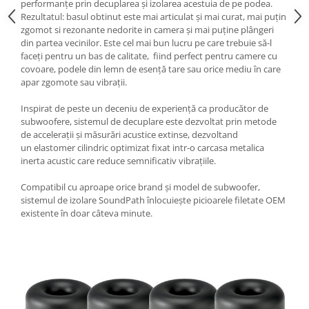
performanțe prin decuplarea și izolarea acestuia de pe podea.
Rezultatul: basul obtinut este mai articulat și mai curat, mai puțin
zgomot si rezonante nedorite in camera și mai puține plângeri
din partea vecinilor. Este cel mai bun lucru pe care trebuie să-l
faceți pentru un bas de calitate, fiind perfect pentru camere cu
covoare, podele din lemn de esență tare sau orice mediu în care
apar zgomote sau vibrații.
Inspirat de peste un deceniu de experiență ca producător de
subwoofere, sistemul de decuplare este dezvoltat prin metode
de accelerații și măsurări acustice extinse, dezvoltand
un elastomer cilindric optimizat fixat intr-o carcasa metalica
inerta acustic care reduce semnificativ vibrațiile.
Compatibil cu aproape orice brand și model de subwoofer,
sistemul de izolare SoundPath înlocuiește picioarele filetate OEM
existente în doar câteva minute.