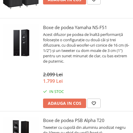
Boxe de podea Yamaha NS-F51
Acest difuzor pe podea de înaltă performanță
folosește o configurație cu două căi și trei
difuzoare, cu două woofer-uri conice de 16 cm (6-
1/2") și un tweeter cu dom moale de 3 cm (1")
pentru un sunet minunat de clar, cu bas extrem
de puternic.
2.099 Lei
1.799 Lei
IN STOC
ADAUGA IN COS
Boxe de podea PSB Alpha T20
Tweeter cu cupolă din aluminiu anodizat negru
de 19mm cu ghid de undă frontal;