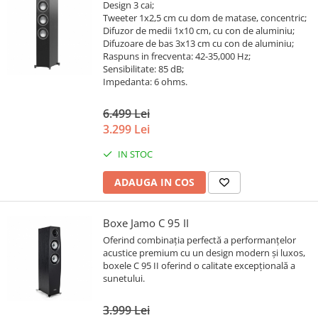
Design 3 cai;
Tweeter 1x2,5 cm cu dom de matase, concentric;
Difuzor de medii 1x10 cm, cu con de aluminiu;
Difuzoare de bas 3x13 cm cu con de aluminiu;
Raspuns in frecventa: 42-35,000 Hz;
Sensibilitate: 85 dB;
Impedanta: 6 ohms.
6.499 Lei
3.299 Lei
IN STOC
ADAUGA IN COS
Boxe Jamo C 95 II
Oferind combinația perfectă a performanțelor
acustice premium cu un design modern și luxos,
boxele C 95 II oferind o calitate excepțională a
sunetului.
3.999 Lei