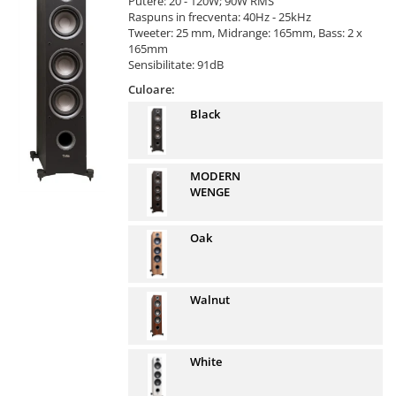
Putere: 20 - 120W; 90W RMS
Raspuns in frecventa: 40Hz - 25kHz
Tweeter: 25 mm, Midrange: 165mm, Bass: 2 x
165mm
Sensibilitate: 91dB
Culoare:
Black
MODERN
WENGE
Oak
Walnut
White