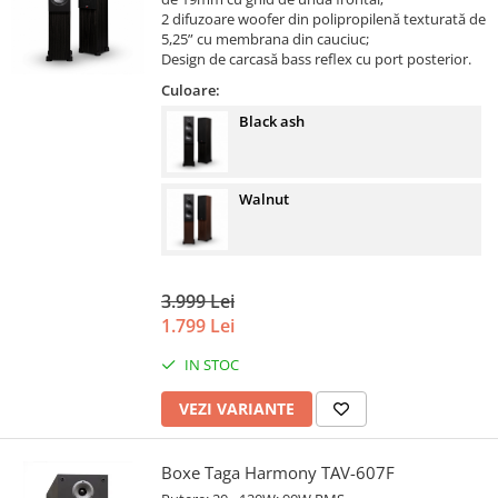
2 difuzoare woofer din polipropilenă texturată de
5,25” cu membrana din cauciuc;
Design de carcasă bass reflex cu port posterior.
Culoare:
Black ash
Walnut
3.999 Lei
1.799 Lei
IN STOC
VEZI VARIANTE
Boxe Taga Harmony TAV-607F