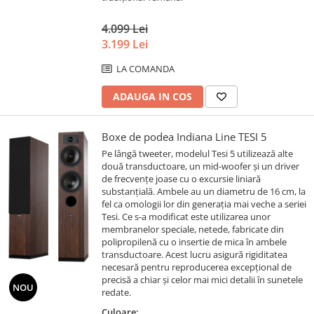
4.099 Lei
3.199 Lei
LA COMANDA
ADAUGA IN COS
Boxe de podea Indiana Line TESI 5
Pe lângă tweeter, modelul Tesi 5 utilizează alte
două transductoare, un mid-woofer și un driver
de frecvențe joase cu o excursie liniară
substanțială. Ambele au un diametru de 16 cm, la
fel ca omologii lor din generația mai veche a seriei
Tesi. Ce s-a modificat este utilizarea unor
membranelor speciale, netede, fabricate din
polipropilenă cu o insertie de mica în ambele
transductoare. Acest lucru asigură rigiditatea
necesară pentru reproducerea excepțional de
precisă a chiar și celor mai mici detalii în sunetele
NOU
redate.
Culoare: