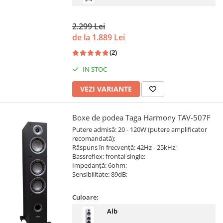
2.299 Lei
de la 1.889 Lei
(2)
IN STOC
VEZI VARIANTE
Boxe de podea Taga Harmony TAV-507F
Putere admisă: 20 - 120W (putere amplificator
recomandată);
Răspuns în frecvență: 42Hz - 25kHz;
Bassreflex: frontal single;
Impedanță: 6ohm;
Sensibilitate: 89dB;
Culoare:
Alb