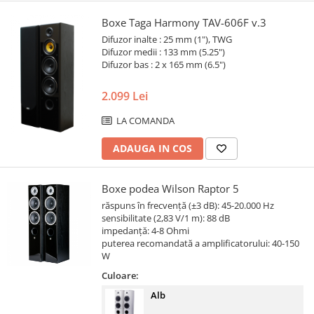
Boxe Taga Harmony TAV-606F v.3
Difuzor inalte : 25 mm (1"), TWG
Difuzor medii : 133 mm (5.25")
Difuzor bas : 2 x 165 mm (6.5")
2.099 Lei
LA COMANDA
ADAUGA IN COS
Boxe podea Wilson Raptor 5
răspuns în frecvență (±3 dB): 45-20.000 Hz
sensibilitate (2,83 V/1 m): 88 dB
impedanță: 4-8 Ohmi
puterea recomandată a amplificatorului: 40-150
W
Culoare:
Alb