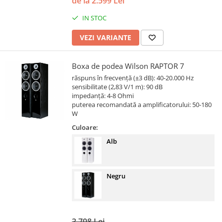
de la 2.599 Lei
IN STOC
VEZI VARIANTE
Boxa de podea Wilson RAPTOR 7
răspuns în frecvență (±3 dB): 40-20.000 Hz
sensibilitate (2,83 V/1 m): 90 dB
impedanță: 4-8 Ohmi
puterea recomandată a amplificatorului: 50-180
W
Culoare:
Alb
Negru
3.798 Lei