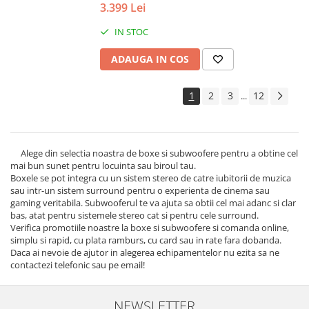
3.399 Lei
IN STOC
ADAUGA IN COS
1
2
3
12
...
Alege din selectia noastra de boxe si subwoofere pentru a obtine cel
mai bun sunet pentru locuinta sau biroul tau.
Boxele se pot integra cu un sistem stereo de catre iubitorii de muzica
sau intr-un sistem surround pentru o experienta de cinema sau
gaming veritabila. Subwooferul te va ajuta sa obtii cel mai adanc si clar
bas, atat pentru sistemele stereo cat si pentru cele surround.
Verifica promotiile noastre la boxe si subwoofere si comanda online,
simplu si rapid, cu plata ramburs, cu card sau in rate fara dobanda.
Daca ai nevoie de ajutor in alegerea echipamentelor nu ezita sa ne
contactezi telefonic sau pe email!
NEWSLETTER