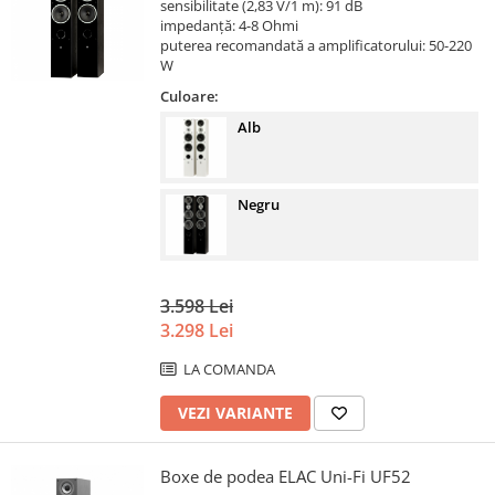
sensibilitate (2,83 V/1 m): 91 dB
impedanță: 4-8 Ohmi
puterea recomandată a amplificatorului: 50-220
W
Culoare:
Alb
Negru
3.598 Lei
3.298 Lei
LA COMANDA
VEZI VARIANTE
Boxe de podea ELAC Uni-Fi UF52