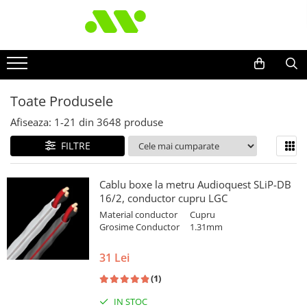
Toate Produsele
Afiseaza:
1-
21
din
3648
produse
FILTRE
Cablu boxe la metru Audioquest SLiP-DB
16/2, conductor cupru LGC
Material conductor
Cupru
Grosime Conductor
1.31mm
31 Lei
(1)
IN STOC