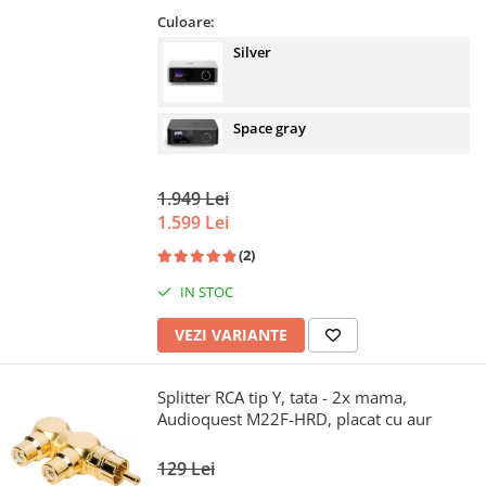
Culoare:
Silver
Space gray
1.949 Lei
1.599 Lei
(2)
IN STOC
VEZI VARIANTE
Splitter RCA tip Y, tata - 2x mama,
Audioquest M22F-HRD, placat cu aur
129 Lei