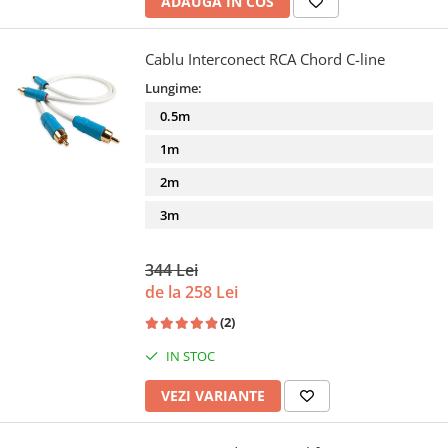
ADAUGA IN COS
Cablu Interconect RCA Chord C-line
Lungime:
0.5m
1m
2m
3m
344 Lei
de la 258 Lei
(2)
IN STOC
VEZI VARIANTE