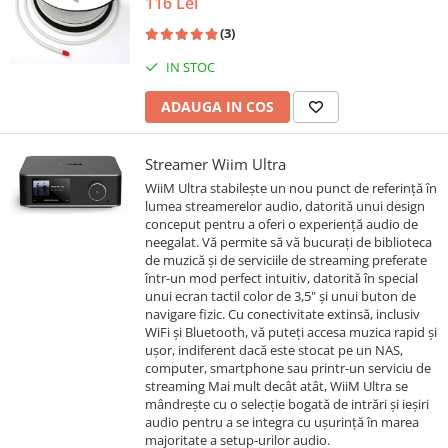
116 Lei
(3)
IN STOC
ADAUGA IN COS
Streamer Wiim Ultra
WiiM Ultra stabilește un nou punct de referință în
lumea streamerelor audio, datorită unui design
conceput pentru a oferi o experiență audio de
neegalat. Vă permite să vă bucurați de biblioteca
de muzică și de serviciile de streaming preferate
într-un mod perfect intuitiv, datorită în special
unui ecran tactil color de 3,5" și unui buton de
navigare fizic. Cu conectivitate extinsă, inclusiv
WiFi și Bluetooth, vă puteți accesa muzica rapid și
ușor, indiferent dacă este stocat pe un NAS,
computer, smartphone sau printr-un serviciu de
streaming Mai mult decât atât, WiiM Ultra se
mândrește cu o selecție bogată de intrări și ieșiri
audio pentru a se integra cu ușurință în marea
majoritate a setup-urilor audio.