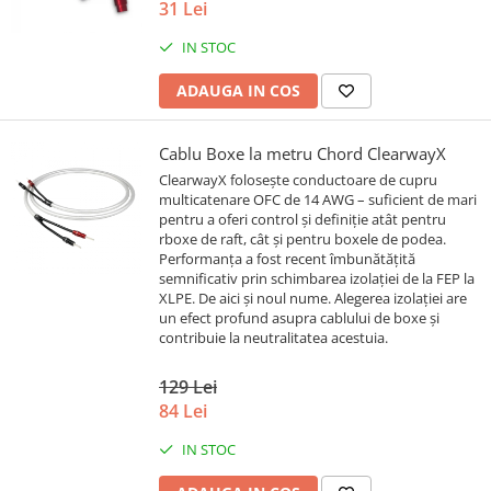
31 Lei
IN STOC
ADAUGA IN COS
Cablu Boxe la metru Chord ClearwayX
ClearwayX folosește conductoare de cupru
multicatenare OFC de 14 AWG – suficient de mari
pentru a oferi control și definiție atât pentru
rboxe de raft, cât și pentru boxele de podea.
Performanța a fost recent îmbunătățită
semnificativ prin schimbarea izolației de la FEP la
XLPE. De aici și noul nume. Alegerea izolației are
un efect profund asupra cablului de boxe și
contribuie la neutralitatea acestuia.
129 Lei
84 Lei
IN STOC