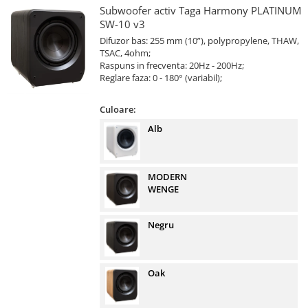
Subwoofer activ Taga Harmony PLATINUM
SW-10 v3
Difuzor bas: 255 mm (10”), polypropylene, THAW,
TSAC, 4ohm;
Raspuns in frecventa: 20Hz - 200Hz;
Reglare faza: 0 - 180° (variabil);
Culoare:
Alb
MODERN
WENGE
Negru
Oak