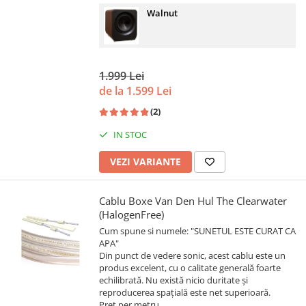
Walnut
1.999 Lei
de la 1.599 Lei
(2)
IN STOC
VEZI VARIANTE
Cablu Boxe Van Den Hul The Clearwater
(HalogenFree)
Cum spune si numele: "SUNETUL ESTE CURAT CA
APA"
Din punct de vedere sonic, acest cablu este un
produs excelent, cu o calitate generală foarte
echilibrată. Nu există nicio duritate și
reproducerea spațială este net superioară.
Pret per metru