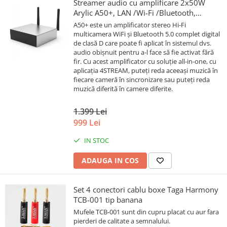
Streamer audio cu amplificare 2x50W
Arylic A50+, LAN /Wi-Fi /Bluetooth,
24bit/192kHz, Multiroom
A50+ este un amplificator stereo Hi-Fi
multicamera WiFi și Bluetooth 5.0 complet digital
de clasă D care poate fi aplicat în sistemul dvs.
audio obișnuit pentru a-l face să fie activat fără
fir. Cu acest amplificator cu soluție all-in-one, cu
aplicația 4STREAM, puteți reda aceeași muzică în
fiecare cameră în sincronizare sau puteți reda
muzică diferită în camere diferite.
1.399 Lei
999 Lei
IN STOC
ADAUGA IN COS
Set 4 conectori cablu boxe Taga Harmony
TCB-001 tip banana
Mufele TCB-001 sunt din cupru placat cu aur fara
pierderi de calitate a semnalului.