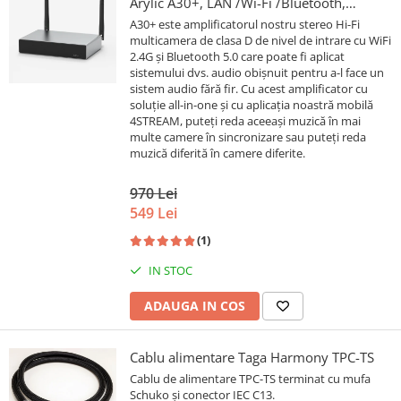
Arylic A30+, LAN /Wi-Fi /Bluetooth,
24bit/192kHz, Multiroom
A30+ este amplificatorul nostru stereo Hi-Fi
multicamera de clasa D de nivel de intrare cu WiFi
2.4G și Bluetooth 5.0 care poate fi aplicat
sistemului dvs. audio obișnuit pentru a-l face un
sistem audio fără fir. Cu acest amplificator cu
soluție all-in-one și cu aplicația noastră mobilă
4STREAM, puteți reda aceeași muzică în mai
multe camere în sincronizare sau puteți reda
muzică diferită în camere diferite.
970 Lei
549 Lei
(1)
IN STOC
ADAUGA IN COS
Cablu alimentare Taga Harmony TPC-TS
Cablu de alimentare TPC-TS terminat cu mufa
Schuko și conector IEC C13.