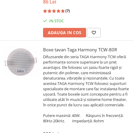
86 Lei
(7)
IN STOC
ADAUGA IN COS
Boxe tavan Taga Harmony TCW-80R
Difuzoarele din seria TAGA Harmony TCW oferă
performanțe sonore superioare la un preț
avantajos. Ele folosesc un şasiu foarte rigid şi
puternic din polimer, care minimizează
denaturarea, vibraţiile și rezonanţele. Cu toate
acestea TAGA Harmony TCW folosesc suporturi
specializate de montare care fac instalarea foarte
uşoară. Toate boxele sunt concepute pentru a fi
utilizate atât în muzică şi sisteme home theater,
în orice punct de lucru sau aplicaţii comerciale.
Putere maximă: 40W. Răspuns în frecvenţă:
80Hz-20kHz. Impedanţă: 8ohm