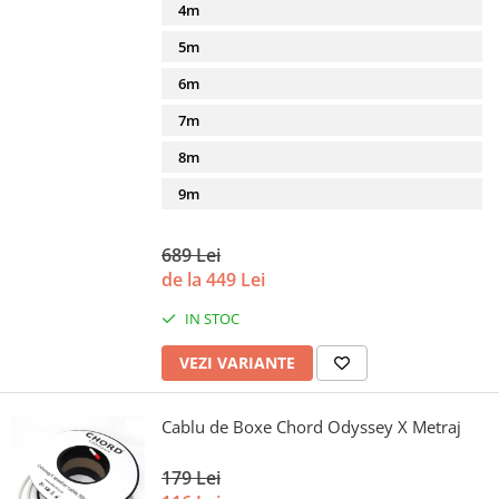
4m
5m
6m
7m
8m
9m
689 Lei
de la 449 Lei
IN STOC
VEZI VARIANTE
Cablu de Boxe Chord Odyssey X Metraj
179 Lei