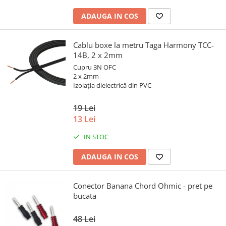
ADAUGA IN COS
Cablu boxe la metru Taga Harmony TCC-
14B, 2 x 2mm
Cupru 3N OFC
2 x 2mm
Izolația dielectrică din PVC
19 Lei
13 Lei
IN STOC
ADAUGA IN COS
Conector Banana Chord Ohmic - pret pe
bucata
48 Lei