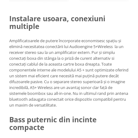
Instalare usoara, conexiuni
multiple
Amplificatoarele de putere încorporate economisesc spațiu și
elimină necesitatea conectării lui Audioengine 5+Wireless la un
receiver stereo sau la un amplificator extern. Pur și simplu
conectați boxa din stânga la o priză de curent alternativ si
conectați cablul de la aceasta cartre boxa dreapta. Toate
componentele interne ale modelului A5 + sunt optimizate oferind
un sistem mai eficient care necesită mai puțină putere decât
difuzoarele pasive. Cu o separare stereo superioară și o imagine
incredibilă, A5+ Wireless are un avantaj sonor clar față de
sistemele boombox sau all-in-one. Nu in ultimul rand prin antena
bluetooth adaugata conectait orice dispozitiv compatibil pentru
un maxim de versatilitate.
Bass puternic din incinte
compacte