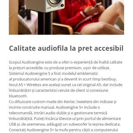
Calitate audiofila la pret accesibil
Scopul Audioengine este de a oferi o experiență de înaltă calitate
la prețuri accesibile, cu produse premium, ușor de utilizat.
Sistemul Audioengine 5 a fost modelul emblematic
al producatorului american și a devenit in scurt timp bestbuy.
Noul A5 + Wireless are același sunet ca cel original A5, dar include
îmbunătățiri și caracteristici cerute de client si conexiune
bluetooth.
Cu difuzoare custom made din Kevlar, tweetere din mătase și
incinte construite manual, Audioengine 5+ include o
telecomandă, intrări audio duble și o gestionare termică
îmbunătățită. Puteți încărca iDevice-ul prin portul de alimentare
USB și, de asemenea, adăugați un subwoofer la ieșirea dedicata.
Conectați Audioengine 5+ la mufa pentru căști a computerului