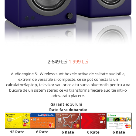
2.649 Lei
1.999 Lei
Audioengine 5+ Wireless sunt boxele active de calitate audiofila,
extrem de versatile si compacte, ce se pot conecta la un
calculator/laptop, televizor sau orice alta sursa bluetooth pentru a va
bucura de un sistem stereo ce va transforma fiecare auditie intr-o
adevarata placere.
Garantie:
36 luni
Rate fara dobanda:
12 Rate
6 Rate
6 Rate
6 Rate
6 Rate