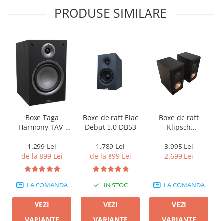
PRODUSE SIMILARE
Boxe Taga
Boxe de raft Elac
Boxe de raft
Harmony TAV-
Debut 3.0 DB53
Klipsch
807B
Reference
Premiere RP-
1.299 Lei
1.789 Lei
3.995 Lei
600M II
de la 899 Lei
de la 899 Lei
2.699 Lei
LA COMANDA
IN STOC
LA COMANDA
VEZI
VEZI
VEZI
VARIANTE
VARIANTE
VARIANTE