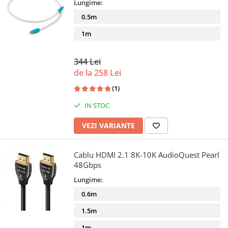
Lungime:
0.5m
1m
344 Lei
de la 258 Lei
(1)
IN STOC
VEZI VARIANTE
Cablu HDMI 2.1 8K-10K AudioQuest Pearl
48Gbps
Lungime:
0.6m
1.5m
1m