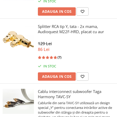
IN STOC
ADAUGA IN COS
Splitter RCA tip Y, tata - 2x mama,
Audioquest M22F-HRD, placat cu aur
129 Lei
86 Lei
(7)
IN STOC
ADAUGA IN COS
Cablu interconnect subwoofer Taga
Harmony TAVC-SY
Cablurile din seria TAVC-SY utilizează un design
special „Y” pentru conectarea intrărilor active de
subwoofer din stânga și din dreapta pentru o