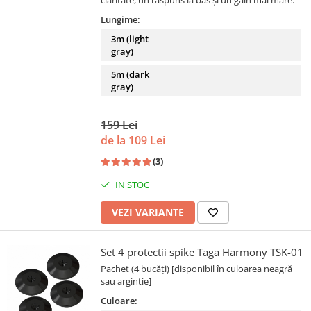
claritate, un răspuns la bas și un gain mai mare.
Lungime:
3m (light
gray)
5m (dark
gray)
159 Lei
de la 109 Lei
(3)
IN STOC
VEZI VARIANTE
Set 4 protectii spike Taga Harmony TSK-01
Pachet (4 bucăți) [disponibil în culoarea neagră
sau argintie]
Culoare: