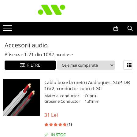
Accesorii audio
Afiseaza:
1-
21
din
1082
produse
FILTRE
Cablu boxe la metru Audioquest SLiP-DB
16/2, conductor cupru LGC
Material conductor
Cupru
Grosime Conductor
1.31mm
31 Lei
(1)
IN STOC