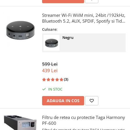
Streamer Wi-Fi WiiM mini, 24bit /192kHz,
Bluetooth 5.2, AUX, SPDIF, Spotify si Tidal
Connect, Airplay 2
Culoare:
Negru
599 Lei
439 Lei
(3)
IN STOC
ADAUGA IN COS
Filtru de retea cu protectie Taga Harmony
PF-600