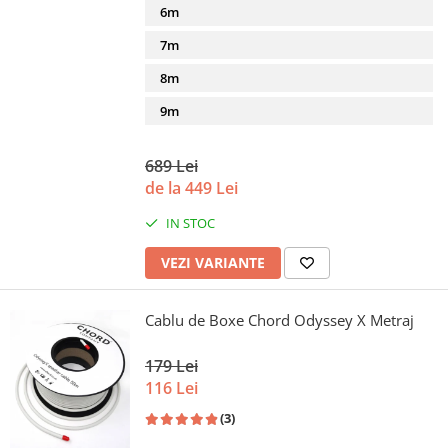
6m
7m
8m
9m
689 Lei
de la 449 Lei
IN STOC
VEZI VARIANTE
Cablu de Boxe Chord Odyssey X Metraj
179 Lei
116 Lei
(3)