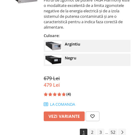
Filtrul de zgomot de putere TAGA Harmony este
o modalitate excelentă de a limita zgomotele
negative de la energia electrică și de a izola
sistemul de puterea contaminată și are o
caracteristică pentru a indica faza corectă de
alimentare.
Culoare:
Argintiu
Negru
679 Lei
479 Lei
(4)
LA COMANDA
VEZI VARIANTE
1
2
3
52
...