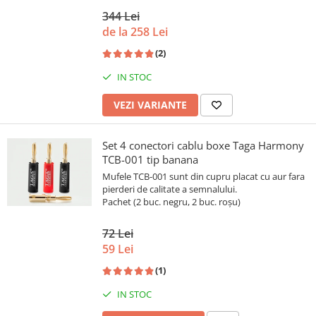
344 Lei
de la 258 Lei
(2)
IN STOC
VEZI VARIANTE
Set 4 conectori cablu boxe Taga Harmony
TCB-001 tip banana
Mufele TCB-001 sunt din cupru placat cu aur fara
pierderi de calitate a semnalului.
Pachet (2 buc. negru, 2 buc. roșu)
72 Lei
59 Lei
(1)
IN STOC