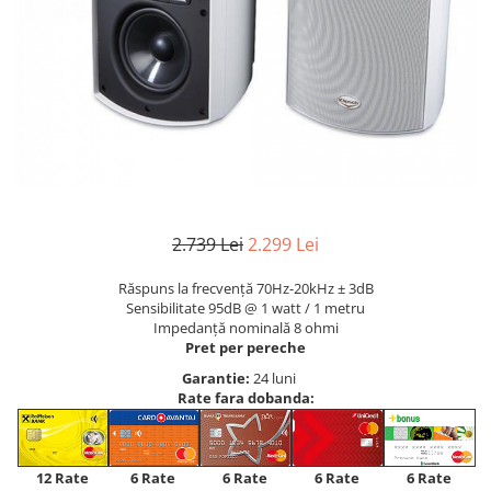
2.739 Lei
2.299 Lei
Răspuns la frecvență 70Hz-20kHz ± 3dB
Sensibilitate 95dB @ 1 watt / 1 metru
Impedanță nominală 8 ohmi
Pret per pereche
Garantie:
24 luni
Rate fara dobanda:
12 Rate
6 Rate
6 Rate
6 Rate
6 Rate