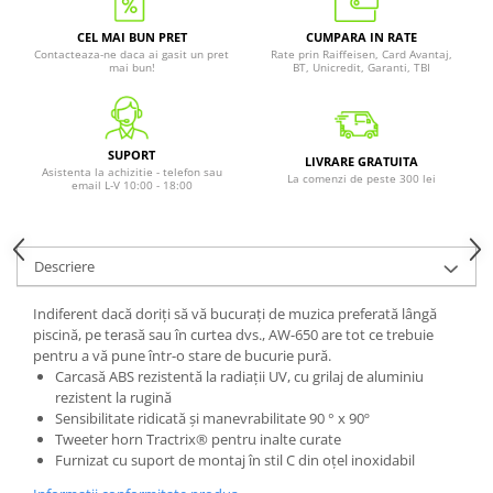
CEL MAI BUN PRET
CUMPARA IN RATE
Contacteaza-ne daca ai gasit un pret
Rate prin Raiffeisen, Card Avantaj,
mai bun!
BT, Unicredit, Garanti, TBI
SUPORT
LIVRARE GRATUITA
Asistenta la achizitie - telefon sau
La comenzi de peste 300 lei
email L-V 10:00 - 18:00
Descriere
Indiferent dacă doriți să vă bucurați de muzica preferată lângă
piscină, pe terasă sau în curtea dvs., AW-650 are tot ce trebuie
pentru a vă pune într-o stare de bucurie pură.
Carcasă ABS rezistentă la radiații UV, cu grilaj de aluminiu
rezistent la rugină
Sensibilitate ridicată și manevrabilitate 90 ° x 90º
Tweeter horn Tractrix® pentru inalte curate
Furnizat cu suport de montaj în stil C din oțel inoxidabil