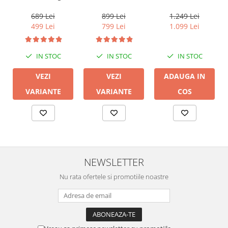
Harmony TOS-
AW194
LUNA
415 V.2
689 Lei
899 Lei
1.249 Lei
499 Lei
799 Lei
1.099 Lei
IN STOC
IN STOC
IN STOC
VEZI
VEZI
ADAUGA IN
VARIANTE
VARIANTE
COS
NEWSLETTER
Nu rata ofertele si promotiile noastre