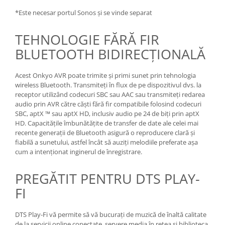
*Este necesar portul Sonos și se vinde separat
TEHNOLOGIE FĂRĂ FIR
BLUETOOTH BIDIRECȚIONALĂ
Acest Onkyo AVR poate trimite și primi sunet prin tehnologia
wireless Bluetooth. Transmiteți în flux de pe dispozitivul dvs. la
receptor utilizând codecuri SBC sau AAC sau transmiteți redarea
audio prin AVR către căști fără fir compatibile folosind codecuri
SBC, aptX ™ sau aptX HD, inclusiv audio pe 24 de biți prin aptX
HD. Capacitățile îmbunătățite de transfer de date ale celei mai
recente generații de Bluetooth asigură o reproducere clară și
fiabilă a sunetului, astfel încât să auziți melodiile preferate așa
cum a intenționat inginerul de înregistrare.
PREGĂTIT PENTRU DTS PLAY-
FI
DTS Play-Fi vă permite să vă bucurați de muzică de înaltă calitate
de la servicii online conectate, servere media în rețea și biblioteca