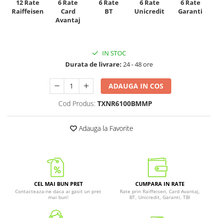
12 Rate
6 Rate
6 Rate
6 Rate
6 Rate
Raiffeisen
Card
Unicredit
BT
Garanti
Avantaj
IN STOC
Durata de livrare:
24 - 48 ore
ADAUGA IN COS
Cod Produs:
TXNR6100BMMP
Adauga la Favorite
CEL MAI BUN PRET
CUMPARA IN RATE
Contacteaza-ne daca ai gasit un pret
Rate prin Raiffeisen, Card Avantaj,
mai bun!
BT, Unicredit, Garanti, TBI