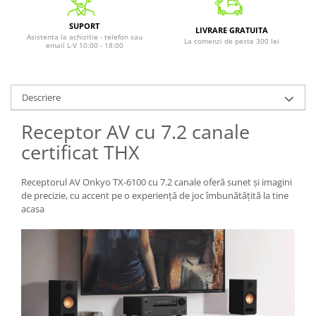
SUPORT
LIVRARE GRATUITA
Asistenta la achizitie - telefon sau
La comenzi de peste 300 lei
email L-V 10:00 - 18:00
Descriere
Receptor AV cu 7.2 canale
certificat THX
Receptorul AV Onkyo TX-6100 cu 7.2 canale oferă sunet și imagini
de precizie, cu accent pe o experiență de joc îmbunătățită la tine
acasa