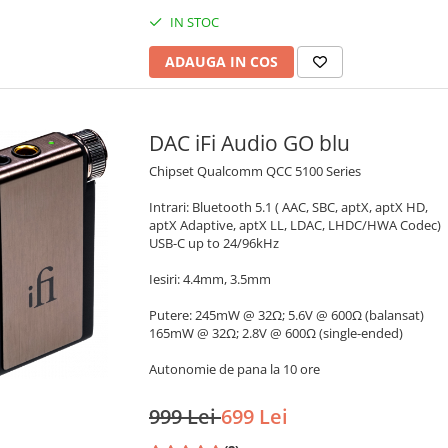
IN STOC
ADAUGA IN COS
DAC iFi Audio GO blu
Chipset Qualcomm QCC 5100 Series
Intrari: Bluetooth 5.1 ( AAC, SBC, aptX, aptX HD,
aptX Adaptive, aptX LL, LDAC, LHDC/HWA Codec)
USB-C up to 24/96kHz
Iesiri: 4.4mm, 3.5mm
Putere: 245mW @ 32Ω; 5.6V @ 600Ω (balansat)
165mW @ 32Ω; 2.8V @ 600Ω (single-ended)
Autonomie de pana la 10 ore
999 Lei
699 Lei