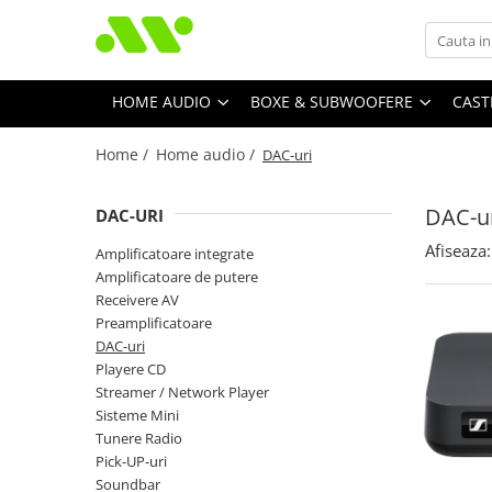
HOME AUDIO
BOXE & SUBWOOFERE
CAST
Home /
Home audio /
DAC-uri
DAC-u
DAC-URI
Afiseaza:
Amplificatoare integrate
Amplificatoare de putere
Receivere AV
Preamplificatoare
DAC-uri
Playere CD
Streamer / Network Player
Sisteme Mini
Tunere Radio
Pick-UP-uri
Soundbar