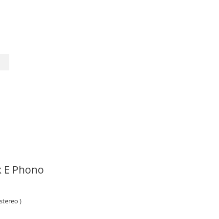
l Box E Phono
stereo )