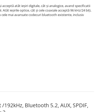
acceptă atât ieșiri digitale, cât și analogice, avand specificatii
tât ieșirile optice, cât și cele coaxiale acceptă 96 kHz/24 biți,
u cele mai avansate codecuri bluetooth existente, inclusiv
t /192kHz, Bluetooth 5.2, AUX, SPDIF,