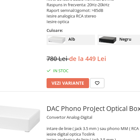
Raspuns in frecventa: 20Hz-20kHz
Raport semnal/zgomot: >85dB
Iesire analogica RCA stereo
Iesire optica
Culoare:
Alb
Negru
780 Lei
de la 449 Lei
IN STOC
VEZI VARIANTE
DAC Phono ProJect Optica
Convertor Analog-Digital
intare de linie ( jack 3.5 mm ) sau phono MM ( RCA 
iesire digital optica Toslink
iesire analogica de linie ( jack 3.5 mm )