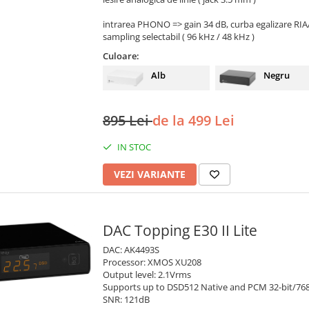
intrarea PHONO => gain 34 dB, curba egalizare RIA
sampling selectabil ( 96 kHz / 48 kHz )
Culoare:
Negru
Alb
895 Lei
de la 499 Lei
IN STOC
VEZI VARIANTE
DAC Topping E30 II Lite
DAC: AK4493S
Processor: XMOS XU208
Output level: 2.1Vrms
Supports up to DSD512 Native and PCM 32-bit/76
SNR: 121dB