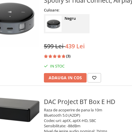
Spotify si Tidal Connect, Airpla
Culoare:
Negru
599 Lei
439 Lei
(3)
IN STOC
ADAUGA IN COS
DAC ProJect BT Box E HD
Raza de acoperire de pana la 10m
Bluetooth 5.0 (A2DP)
Codec-uri: aptX, aptX-HD, SBC
Sensibilitate: -88dBm
Nivel de iesire audio nominal: 2Vrms