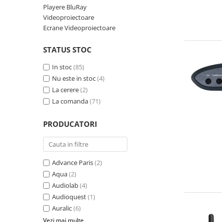
Playere BluRay
Videoproiectoare
Ecrane Videoproiectoare
STATUS STOC
In stoc
(85)
Nu este in stoc
(4)
La cerere
(2)
La comanda
(71)
PRODUCATORI
Advance Paris
(2)
Aqua
(2)
Audiolab
(4)
Audioquest
(1)
Auralic
(6)
Vezi mai multe