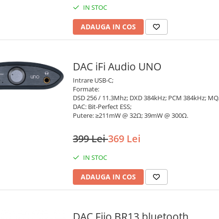
IN STOC
ADAUGA IN COS
DAC iFi Audio UNO
Intrare USB-C;
Formate:
DSD 256 / 11.3Mhz; DXD 384kHz; PCM 384kHz; MQ
DAC: Bit-Perfect ESS;
Putere: ≥211mW @ 32Ω; 39mW @ 300Ω.
399 Lei
369 Lei
IN STOC
ADAUGA IN COS
DAC Fiio BR13 bluetooth