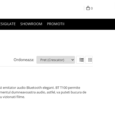
0
ESIGILATE
SHOWROOM
PROMOTII
Ordoneaza:
t emitator audio Bluetooth elegant. BT T100 permite
pamentul dumneavoastra audio, astfel, va puteti bucura de
u vizionati filme.