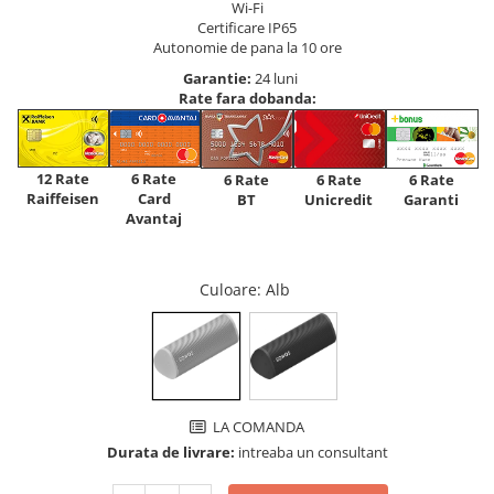
Wi-Fi
Certificare IP65
Autonomie de pana la 10 ore
Garantie:
24 luni
Rate fara dobanda:
12 Rate
6 Rate
6 Rate
6 Rate
6 Rate
Raiffeisen
Card
Unicredit
BT
Garanti
Avantaj
Culoare
: Alb
LA COMANDA
Durata de livrare:
intreaba un consultant