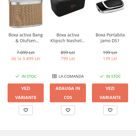
Boxa activa Bang
Boxa activa
Boxa Portabila
& Olufsen
Klipsch Nashville
Jamo DS1
Beosound A5
Black
7.099 Lei
899 Lei
199 Lei
de la 3.499 Lei
799 Lei
139 Lei
IN STOC
LA COMANDA
IN STOC
VEZI
ADAUGA IN
VEZI
VARIANTE
COS
VARIANTE