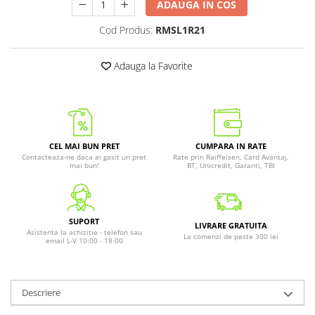
ADAUGA IN COS
Cod Produs:
RMSL1R21
Adauga la Favorite
CEL MAI BUN PRET
CUMPARA IN RATE
Contacteaza-ne daca ai gasit un pret
Rate prin Raiffeisen, Card Avantaj,
mai bun!
BT, Unicredit, Garanti, TBI
SUPORT
LIVRARE GRATUITA
Asistenta la achizitie - telefon sau
La comenzi de peste 300 lei
email L-V 10:00 - 18:00
Descriere