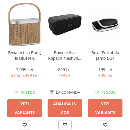
Boxa activa Bang
Boxa activa
Boxa Portabila
& Olufsen
Klipsch Nashville
Jamo DS1
Beosound A5
Black
7.099 Lei
899 Lei
199 Lei
de la 3.499 Lei
799 Lei
139 Lei
IN STOC
LA COMANDA
IN STOC
VEZI
ADAUGA IN
VEZI
VARIANTE
COS
VARIANTE