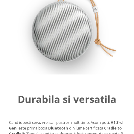
Durabila si versatila
Cand iubesti ceva, vrei sa-l pastrezi mult timp. Acum poti.
A1 3rd
Gen
, este prima boxa
Bluetooth
din lume certificata
Cradle to
Cradle®
(Bronz), gandita sa dureze. A fost conceputa sa poata fi