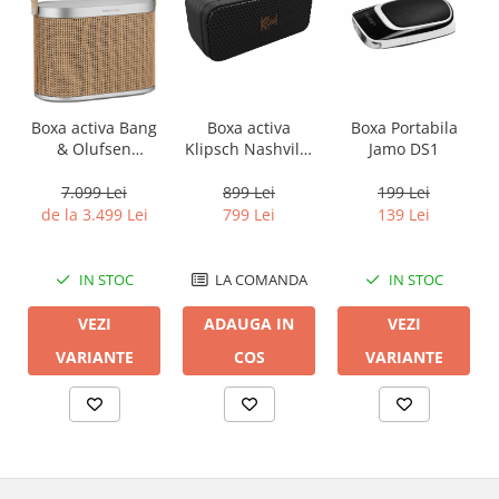
Boxa activa Bang
Boxa activa
Boxa Portabila
& Olufsen
Klipsch Nashville
Jamo DS1
Beosound A5
Black
7.099 Lei
899 Lei
199 Lei
de la 3.499 Lei
799 Lei
139 Lei
IN STOC
LA COMANDA
IN STOC
VEZI
ADAUGA IN
VEZI
VARIANTE
COS
VARIANTE