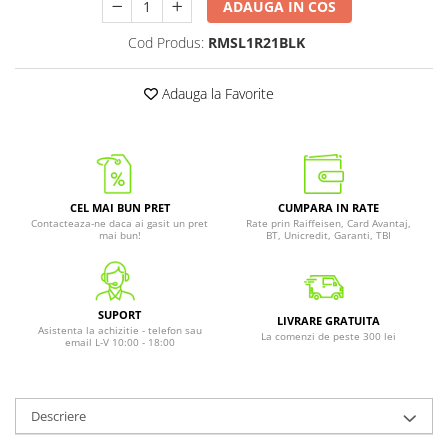
ADAUGA IN COS
Cod Produs:
RMSL1R21BLK
Adauga la Favorite
CEL MAI BUN PRET
CUMPARA IN RATE
Contacteaza-ne daca ai gasit un pret
Rate prin Raiffeisen, Card Avantaj,
mai bun!
BT, Unicredit, Garanti, TBI
SUPORT
LIVRARE GRATUITA
Asistenta la achizitie - telefon sau
La comenzi de peste 300 lei
email L-V 10:00 - 18:00
Descriere