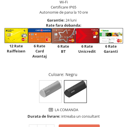
Wi-Fi
Certificare IP65
Autonomie de pana la 10 ore
Garantie:
24 luni
Rate fara dobanda:
12 Rate
6 Rate
6 Rate
6 Rate
6 Rate
Raiffeisen
Card
Unicredit
BT
Garanti
Avantaj
Culoare
: Negru
LA COMANDA
Durata de livrare:
intreaba un consultant