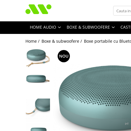
HOME AUDIO
BOXE & SUBWOOFERE
CAST
Home /
Boxe & subwoofere /
Boxe portabile cu Bluet
NOU