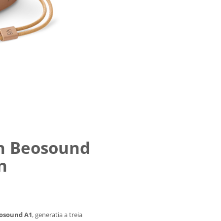
n Beosound
n
osound A1
, generatia a treia