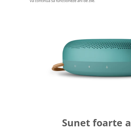
va continua sa functioneze ani de zile.
Sunet foarte 