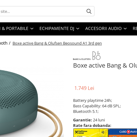
I & PORTABILE
ECHIPAMENTE DJ
ACCESORII AUDIO
R
ooth /
Boxe active Bang & Olufsen Beosound A1 3rd gen
Boxe active Bang & O
1.749 Lei
Battery playtime 24h;
Bass Capability: 64 dB SPL;
Bluetooth 5.1;
Garantie:
24 luni
Rate fara dobanda: