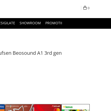
0
ESIGILATE
SHOWROOM
PROMOTII
lufsen Beosound A1 3rd gen