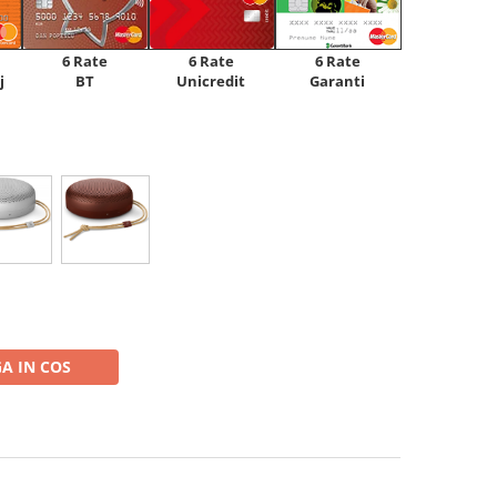
6 Rate
6 Rate
6 Rate
Unicredit
j
BT
Garanti
A IN COS