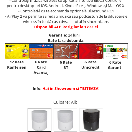
- Controlați muzica wireless cu aplicația intuitivă BluOS Controller
pentru desktop-uri iOS, Android, Kindle Fire și Windows și Mac OS X.
- Controlați-l cu telecomanda opțională Bluesound RC1
- AirPlay 2 vă permite să redați muzică sau podcasturi de la difuzoarele
wireless în toată casa dvs. — totul în sincronizare.
Disponibil ALB Resigilat la 1799 lei
Garantie:
24 luni
Rate fara dobanda:
12 Rate
6 Rate
6 Rate
6 Rate
6 Rate
Raiffeisen
Card
Unicredit
BT
Garanti
Avantaj
Info:
Hai in Showroom si TESTEAZA!
Culoare
: Alb