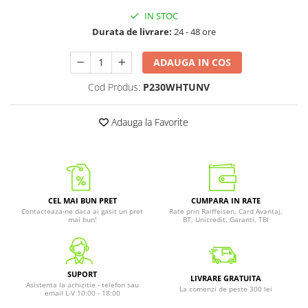
IN STOC
Durata de livrare:
24 - 48 ore
ADAUGA IN COS
Cod Produs:
P230WHTUNV
Adauga la Favorite
CEL MAI BUN PRET
CUMPARA IN RATE
Contacteaza-ne daca ai gasit un pret
Rate prin Raiffeisen, Card Avantaj,
mai bun!
BT, Unicredit, Garanti, TBI
SUPORT
LIVRARE GRATUITA
Asistenta la achizitie - telefon sau
La comenzi de peste 300 lei
email L-V 10:00 - 18:00