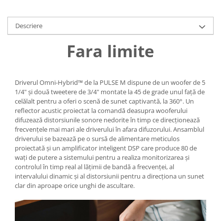
Descriere
Fara limite
Driverul Omni-Hybrid™ de la PULSE M dispune de un woofer de 5
1/4" și două tweetere de 3/4" montate la 45 de grade unul față de
celălalt pentru a oferi o scenă de sunet captivantă, la 360°. Un
reflector acustic proiectat la comandă deasupra wooferului
difuzează distorsiunile sonore nedorite în timp ce direcționează
frecvențele mai mari ale driverului în afara difuzorului. Ansamblul
driverului se bazează pe o sursă de alimentare meticulos
proiectată și un amplificator inteligent DSP care produce 80 de
wați de putere a sistemului pentru a realiza monitorizarea și
controlul în timp real al lățimii de bandă a frecvenței, al
intervalului dinamic și al distorsiunii pentru a direcționa un sunet
clar din aproape orice unghi de ascultare.