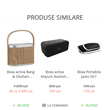
PRODUSE SIMILARE
Boxa activa Bang
Boxa activa
Boxa Portabila
& Olufsen
Klipsch Nashville
Jamo DS1
Beosound A5
Black
7.099 Lei
899 Lei
199 Lei
de la 3.499 Lei
799 Lei
139 Lei
IN STOC
LA COMANDA
IN STOC