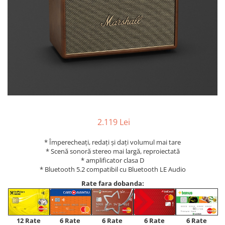
2.119 Lei
* Împerecheați, redați și dați volumul mai tare
* Scenă sonoră stereo mai largă, reproiectată
* amplificator clasa D
* Bluetooth 5.2 compatibil cu Bluetooth LE Audio
Rate fara dobanda:
12 Rate
6 Rate
6 Rate
6 Rate
6 Rate