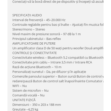
Conectați-vă la boxă direct de pe dispozitiv și începeți să ascultați.
SPECIFICAȚII AUDIO
Interval de frecvență – 45–20.000 Hz
Controale reglabile pentru bas și înalte – Ajustați fin muzica folosi
Stereo/mono – Stereo
Nivel maxim de presiune sonoră – 97 dB la 1 m
Principiul cabinetului – Bas-reflex
AMPLIFICATOARE DE PUTERE
Un amplificator clasa D de 50 wați pentru woofer Două amplificatoa
CONTROLE ȘI CONECTIVITATE
Conectivitate wireless – Bluetooth 5.2 compatibil cu Bluetooth LE 
Conectivitate prin cablu – Intrare 3,5 mm / Intrare RCA
Rază de acțiune Bluetooth – 10 m
Personalizați sunetul – Da, pe difuzor și în aplicație
Comenzile panoului superior – Buton sursă Buton de control volum
redare/pauză Buton de control salt înapoi/înainte Comutator alim
WIFI – Nu
Sistem de microfon – Nu
Comandă vocală – Nu
UNITATE FIZICĂ
Dimensiuni – 350 x 203 x 188 mm
Greutate –4,25 kg