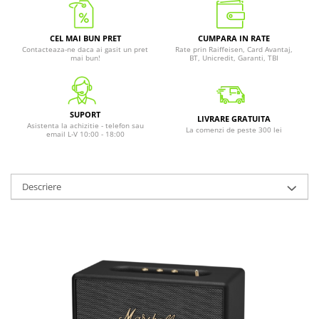
CEL MAI BUN PRET
CUMPARA IN RATE
Contacteaza-ne daca ai gasit un pret
Rate prin Raiffeisen, Card Avantaj,
mai bun!
BT, Unicredit, Garanti, TBI
SUPORT
LIVRARE GRATUITA
Asistenta la achizitie - telefon sau
La comenzi de peste 300 lei
email L-V 10:00 - 18:00
Descriere