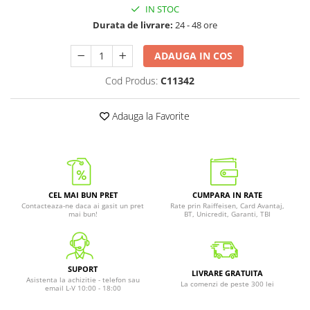
IN STOC
Durata de livrare:
24 - 48 ore
ADAUGA IN COS
Cod Produs:
C11342
Adauga la Favorite
CEL MAI BUN PRET
CUMPARA IN RATE
Contacteaza-ne daca ai gasit un pret
Rate prin Raiffeisen, Card Avantaj,
mai bun!
BT, Unicredit, Garanti, TBI
SUPORT
LIVRARE GRATUITA
Asistenta la achizitie - telefon sau
La comenzi de peste 300 lei
email L-V 10:00 - 18:00