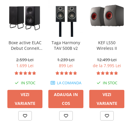
KEF LS50
Boxe active ELAC
Taga Harmony
Wireless II
Debut ConneX
TAV 500B v2
DCB41 cu HDMI
ARC
12.499 Lei
2.599 Lei
1.239 Lei
de la 7.995 Lei
1.699 Lei
899 Lei
IN STOC
IN STOC
LA COMANDA
VEZI
VEZI
ADAUGA IN
VARIANTE
VARIANTE
COS