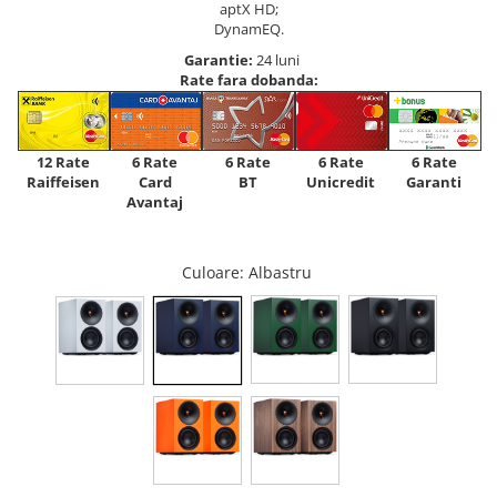
aptX HD;
DynamEQ.
Garantie:
24 luni
Rate fara dobanda:
12 Rate
6 Rate
6 Rate
6 Rate
6 Rate
Raiffeisen
Card
Unicredit
BT
Garanti
Avantaj
Culoare
: Albastru