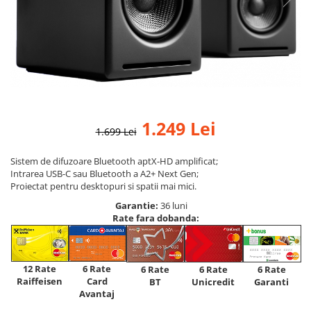
1.249 Lei
1.699 Lei
Sistem de difuzoare Bluetooth aptX-HD amplificat;
Intrarea USB-C sau Bluetooth a A2+ Next Gen;
Proiectat pentru desktopuri si spatii mai mici.
Garantie:
36 luni
Rate fara dobanda:
12 Rate
6 Rate
6 Rate
6 Rate
6 Rate
Raiffeisen
Card
Unicredit
BT
Garanti
Avantaj