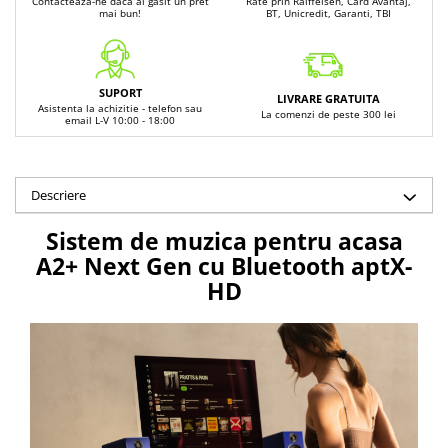
Contacteaza-ne daca ai gasit un pret
Rate prin Raiffeisen, Card Avantaj,
mai bun!
BT, Unicredit, Garanti, TBI
SUPORT
LIVRARE GRATUITA
Asistenta la achizitie - telefon sau
La comenzi de peste 300 lei
email L-V 10:00 - 18:00
Descriere
Sistem de muzica pentru acasa
A2+ Next Gen cu Bluetooth aptX-
HD