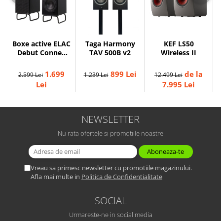
KEF LS50
Boxe active ELAC
Taga Harmony
Wireless II
Debut ConneX
TAV 500B v2
DCB41 cu HDMI
ARC
de la
1.699
899 Lei
12.499 Lei
2.599 Lei
1.239 Lei
7.995 Lei
Lei
NEWSLETTER
Nu rata ofertele si promotiile noastre
Vreau sa primesc newsletter cu promotiile magazinului.
Afla mai multe in
Politica de Confidentialitate
SOCIAL
Urmareste-ne in social media