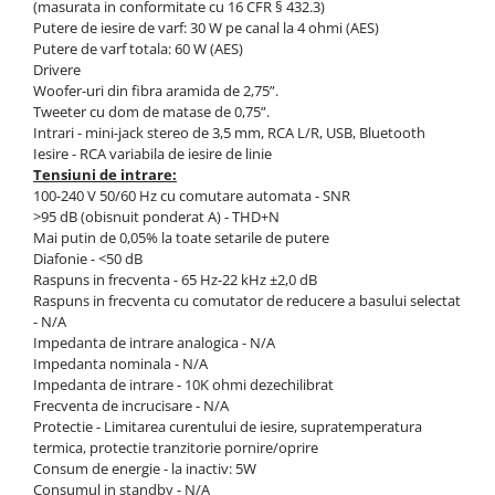
(masurata in conformitate cu 16 CFR § 432.3)
Putere de iesire de varf: 30 W pe canal la 4 ohmi (AES)
Putere de varf totala: 60 W (AES)
Drivere
Woofer-uri din fibra aramida de 2,75”.
Tweeter cu dom de matase de 0,75”.
Intrari - mini-jack stereo de 3,5 mm, RCA L/R, USB, Bluetooth
Iesire - RCA variabila de iesire de linie
Tensiuni de intrare:
100-240 V 50/60 Hz cu comutare automata - SNR
>95 dB (obisnuit ponderat A) - THD+N
Mai putin de 0,05% la toate setarile de putere
Diafonie - <50 dB
Raspuns in frecventa - 65 Hz-22 kHz ±2,0 dB
Raspuns in frecventa cu comutator de reducere a basului selectat
- N/A
Impedanta de intrare analogica - N/A
Impedanta nominala - N/A
Impedanta de intrare - 10K ohmi dezechilibrat
Frecventa de incrucisare - N/A
Protectie - Limitarea curentului de iesire, supratemperatura
termica, protectie tranzitorie pornire/oprire
Consum de energie - la inactiv: 5W
Consumul in standby - N/A