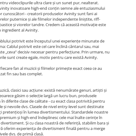
tru videoclipurile ultra clare și un sunet pur, nealterat.
Avinity inovatoare high-end conțin semne ale entuziasmului
r cunoscători - creatorii produselor Avinity sunt fani ai
elor puternice și ale filmelor independente liniștite, riff-
astice și viorelor tandre. Credem că această motivație este
 ingredient al Avinity.
blului potrivit este începutul unei experiențe minunate de
: Cablul potrivit este cel care înclină cântarul sau, mai
te „ceva” decisiv necesar pentru perfecțiune. Prin urmare, nu
rile sunt create egale, motiv pentru care există Avinity.
 fiecare fan al muzicii și filmelor primește exact ceea ce au
zat fin sau bas complet.
zică, clasici sau acțiune: există nenumărate genuri, artiști și
eoarece găsim o selecție largă un lucru bun, produsele
 în diferite clase de calitate - cu exact clasa potrivită pentru
le și nevoile dvs. Clasele de nivel entry-level sunt destinate
ți pretențioși în lumea divertismentului. Standardele noastre
 premium și high-end îndeplinesc cele mai înalte cerințe în
divertisment. Și cu clasa noastră de referință, stabilim bara și
 vă oferim experiența de divertisment finală pentru a merge
ivele dvs. de primă clasă.