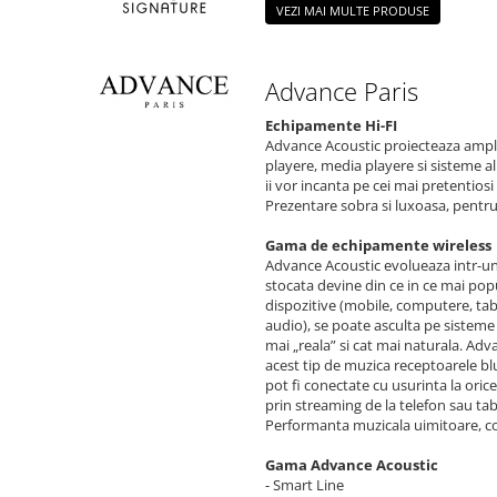
VEZI MAI MULTE PRODUSE
Advance Paris
Echipamente Hi-FI
Advance Acoustic proiecteaza ampli
playere, media playere si sisteme all
ii vor incanta pe cei mai pretentiosi 
Prezentare sobra si luxoasa, pentru
Gama de echipamente wireless
Advance Acoustic evolueaza intr-u
stocata devine din ce in ce mai pop
dispozitive (mobile, computere, ta
audio), se poate asculta pe sisteme 
mai „reala” si cat mai naturala. Ad
acest tip de muzica receptoarele 
pot fi conectate cu usurinta la orice
prin streaming de la telefon sau tab
Performanta muzicala uimitoare, co
Gama Advance Acoustic
- Smart Line