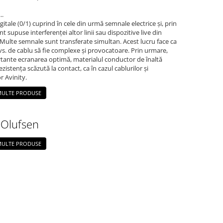
..
gitale (0/1) cuprind în cele din urmă semnale electrice și, prin
t supuse interferenței altor linii sau dispozitive live din
Multe semnale sunt transferate simultan. Acest lucru face ca
vs. de cablu să fie complexe și provocatoare. Prin urmare,
tante ecranarea optimă, materialul conductor de înaltă
rezistența scăzută la contact, ca în cazul cablurilor și
r Avinity.
 MULTE PRODUSE
Olufsen
 MULTE PRODUSE