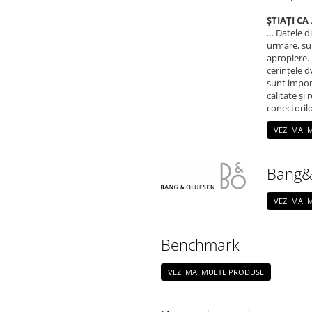
ȘTIAȚI CA
.
… Datele di
urmare, sun
apropiere. 
cerințele d
sunt impor
calitate și 
conectorilo
VEZI MAI
Bang&
VEZI MAI
Benchmark
VEZI MAI MULTE PRODUSE