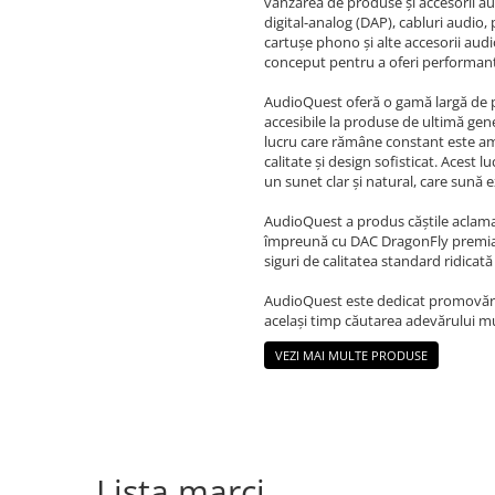
vânzarea de produse și accesorii aud
digital-analog (DAP), cabluri audio,
cartușe phono și alte accesorii aud
conceput pentru a oferi performanț
AudioQuest oferă o gamă largă de pr
accesibile la produse de ultimă gen
lucru care rămâne constant este am
calitate și design sofisticat. Acest
un sunet clar și natural, care sună 
AudioQuest a produs căștile aclama
împreună cu DAC DragonFly premiate. 
siguri de calitatea standard ridic
AudioQuest este dedicat promovării 
același timp căutarea adevărului mu
VEZI MAI MULTE PRODUSE
Lista marci