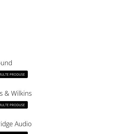
ound
 MULTE PRODUSE
 & Wilkins
 MULTE PRODUSE
idge Audio