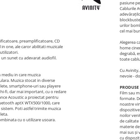
pasiune pen
Cablurile 
adevărațilo
blockbuster
urilor bomb
cel mai bun
ficatoare, preamplificatoare, CD
Alegerea ca
 in one, ale caror abilitati muzicale
home cinema
utilizatori.
degrabă, es
 un sunet cu adevarat audiofil.
toate cablu
Cu Avinity,
n mediu in care muzica
nevoie - do
ulara. Muzica stocat in diverse
blete, smartphone-uri sau playere
PRODUSE
hi-fi, dar mai important, cu o redare
Film sau mu
vance Acoustic a proiectat pentru
formate. D
bluetooth aptX WTX500/1000, care
noastre vin
 sistem. Poti astfel trimite muzica
dispozitive
leta.
noilor veni
mbinata cu o utilizare usoara.
de calitate
materie de 
mai sus și
cu dispozit