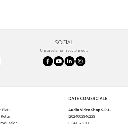
SOCIAL
Urmareste-ne in social media
DATE COMERCIALE
 Plata
Audio Video Shop S.R.L.
e Retur
J2024003846238
Produselor
RO41376011