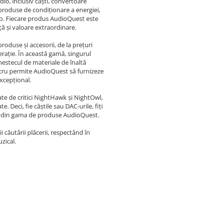
io, inclusiv căști, convertoare
 produse de condiționare a energiei,
io. Fiecare produs AudioQuest este
ă și valoare extraordinare.
oduse și accesorii, de la prețuri
erație. În această gamă, singurul
estecul de materiale de înaltă
 lucru permite AudioQuest să furnizeze
excepțional.
te de critici NightHawk și NightOwl,
Deci, fie căștile sau DAC-urile, fiți
ată din gama de produse AudioQuest.
căutării plăcerii, respectând în
zical.