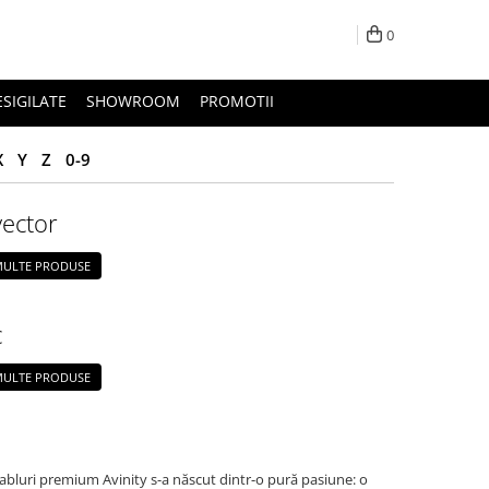
0
ESIGILATE
SHOWROOM
PROMOTII
X
Y
Z
0-9
ector
 MULTE PRODUSE
c
 MULTE PRODUSE
abluri premium Avinity s-a născut dintr-o pură pasiune: o