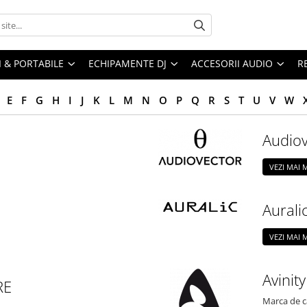
I & PORTABILE
ECHIPAMENTE DJ
ACCESORII AUDIO
R
E
F
G
H
I
J
K
L
M
N
O
P
Q
R
S
T
U
V
W
Audiov
VEZI MAI
Aurali
VEZI MAI
Avinity
RE
Marca de c