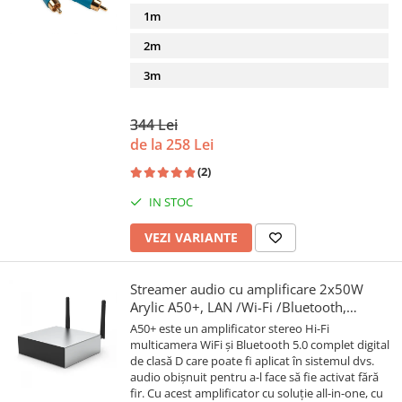
1m
2m
3m
344 Lei
de la 258 Lei
(2)
IN STOC
VEZI VARIANTE
Streamer audio cu amplificare 2x50W
Arylic A50+, LAN /Wi-Fi /Bluetooth,
24bit/192kHz, Multiroom
A50+ este un amplificator stereo Hi-Fi
multicamera WiFi și Bluetooth 5.0 complet digital
de clasă D care poate fi aplicat în sistemul dvs.
audio obișnuit pentru a-l face să fie activat fără
fir. Cu acest amplificator cu soluție all-in-one, cu