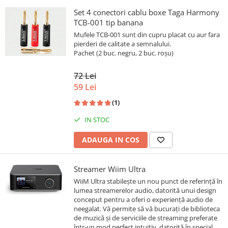
Set 4 conectori cablu boxe Taga Harmony
TCB-001 tip banana
Mufele TCB-001 sunt din cupru placat cu aur fara
pierderi de calitate a semnalului.
Pachet (2 buc. negru, 2 buc. roșu)
72 Lei
59 Lei
(1)
IN STOC
ADAUGA IN COS
Streamer Wiim Ultra
WiiM Ultra stabilește un nou punct de referință în
lumea streamerelor audio, datorită unui design
conceput pentru a oferi o experiență audio de
neegalat. Vă permite să vă bucurați de biblioteca
de muzică și de serviciile de streaming preferate
într-un mod perfect intuitiv, datorită în special