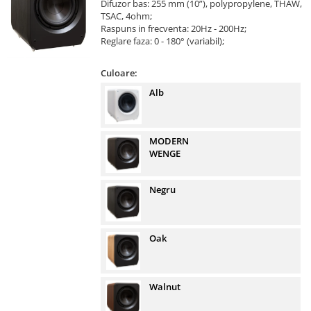
Difuzor bas: 255 mm (10”), polypropylene, THAW,
TSAC, 4ohm;
Raspuns in frecventa: 20Hz - 200Hz;
Reglare faza: 0 - 180° (variabil);
Culoare:
Alb
MODERN
WENGE
Negru
Oak
Walnut