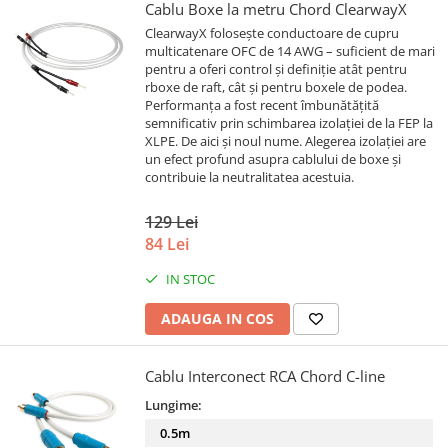
Cablu Boxe la metru Chord ClearwayX
ClearwayX folosește conductoare de cupru
multicatenare OFC de 14 AWG – suficient de mari
pentru a oferi control și definiție atât pentru
rboxe de raft, cât și pentru boxele de podea.
Performanța a fost recent îmbunătățită
semnificativ prin schimbarea izolației de la FEP la
XLPE. De aici și noul nume. Alegerea izolației are
un efect profund asupra cablului de boxe și
contribuie la neutralitatea acestuia.
129 Lei
84 Lei
IN STOC
ADAUGA IN COS
Cablu Interconect RCA Chord C-line
Lungime:
0.5m