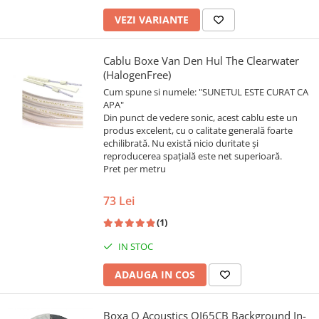
VEZI VARIANTE
Cablu Boxe Van Den Hul The Clearwater
(HalogenFree)
Cum spune si numele: "SUNETUL ESTE CURAT CA
APA"
Din punct de vedere sonic, acest cablu este un
produs excelent, cu o calitate generală foarte
echilibrată. Nu există nicio duritate și
reproducerea spațială este net superioară.
Pret per metru
73 Lei
(1)
IN STOC
ADAUGA IN COS
Boxa Q Acoustics QI65CB Background In-