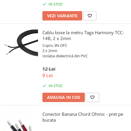
IN STOC
VEZI VARIANTE
Cablu boxe la metru Taga Harmony TCC-
14B, 2 x 2mm
Cupru 3N OFC
2 x 2mm
Izolația dielectrică din PVC
12 Lei
9 Lei
IN STOC
ADAUGA IN COS
Conector Banana Chord Ohmic - pret pe
bucata