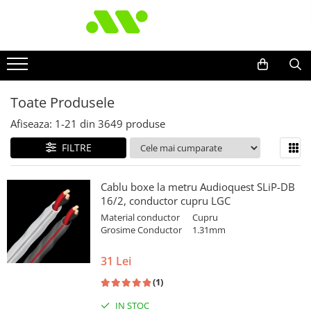
Toate Produsele
Afiseaza:
1-
21
din
3649
produse
FILTRE
Cablu boxe la metru Audioquest SLiP-DB
16/2, conductor cupru LGC
Material conductor
Cupru
Grosime Conductor
1.31mm
31 Lei
(1)
IN STOC