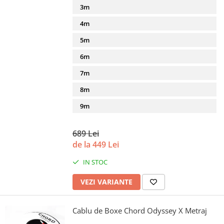
3m
4m
5m
6m
7m
8m
9m
689 Lei
de la 449 Lei
IN STOC
VEZI VARIANTE
Cablu de Boxe Chord Odyssey X Metraj