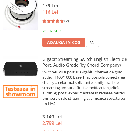
179 Lei
116 Lei
(2)
IN STOC
ADAUGA IN COS
Gigabit Streaming Switch English Electric 8
Port, Audio Grade (by Chord Company)
Switch-ul cu 8 porturi Gigabit Ethernet de grad
audiofil 100/1000 Base-T fac posibilă conectarea
chiar și a celor mai solicitante configurații de
streaming. Îmbunătățiri semnificative (adică
audibile) pot fi experimentate în redarea muzicii
prin servicii de streaming sau muzica stocată pe
un NAS.
3.149 Lei
2.799 Lei