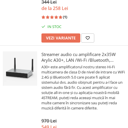
344 Lei
de la 258 Lei
(1)
IN STOC
VEZI VARIANTE
Streamer audio cu amplificare 2x35W
Arylic A30+, LAN /Wi-Fi /Bluetooth,
24bit/192kHz, Multiroom
A30+ este amplificatorul nostru stereo Hi-Fi
multicamera de clasa D de nivel de intrare cu WiFi
2.4G și Bluetooth 5.0 care poate fi aplicat
sistemului dvs. audio obișnuit pentru a-l face un
sistem audio fără fir. Cu acest amplificator cu
soluție all-in-one și cu aplicația noastră mobilă
4STREAM, puteți reda aceeași muzică în mai
multe camere în sincronizare sau puteți reda
muzică diferită în camere diferite.
970 Lei
549 Lei