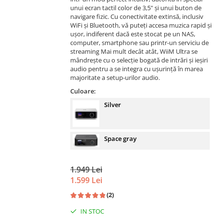
unui ecran tactil color de 3,5" și unui buton de
navigare fizic. Cu conectivitate extinsă, inclusiv
WiFi și Bluetooth, vă puteți accesa muzica rapid și
ușor, indiferent dacă este stocat pe un NAS,
computer, smartphone sau printr-un serviciu de
streaming Mai mult decât atât, WiiM Ultra se
mândrește cu o selecție bogată de intrări și ieșiri
audio pentru a se integra cu ușurință în marea
majoritate a setup-urilor audio.
Culoare:
Silver
Space gray
1.949 Lei
1.599 Lei
(2)
IN STOC