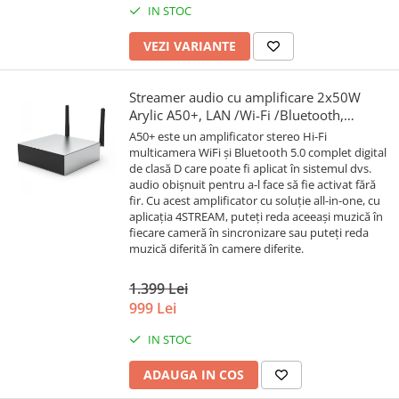
IN STOC
VEZI VARIANTE
Streamer audio cu amplificare 2x50W
Arylic A50+, LAN /Wi-Fi /Bluetooth,
24bit/192kHz, Multiroom
A50+ este un amplificator stereo Hi-Fi
multicamera WiFi și Bluetooth 5.0 complet digital
de clasă D care poate fi aplicat în sistemul dvs.
audio obișnuit pentru a-l face să fie activat fără
fir. Cu acest amplificator cu soluție all-in-one, cu
aplicația 4STREAM, puteți reda aceeași muzică în
fiecare cameră în sincronizare sau puteți reda
muzică diferită în camere diferite.
1.399 Lei
999 Lei
IN STOC
ADAUGA IN COS