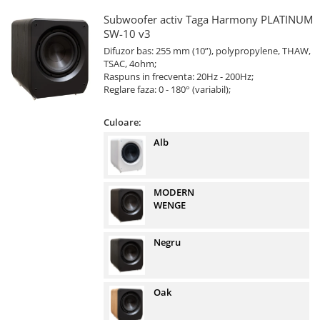
Subwoofer activ Taga Harmony PLATINUM
SW-10 v3
Difuzor bas: 255 mm (10”), polypropylene, THAW,
TSAC, 4ohm;
Raspuns in frecventa: 20Hz - 200Hz;
Reglare faza: 0 - 180° (variabil);
Culoare:
Alb
MODERN
WENGE
Negru
Oak