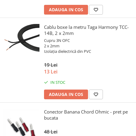
ADAUGA IN COS
Cablu boxe la metru Taga Harmony TCC-
14B, 2 x 2mm
Cupru 3N OFC
2 x 2mm
Izolația dielectrică din PVC
19 Lei
13 Lei
IN STOC
ADAUGA IN COS
Conector Banana Chord Ohmic - pret pe
bucata
48 Lei