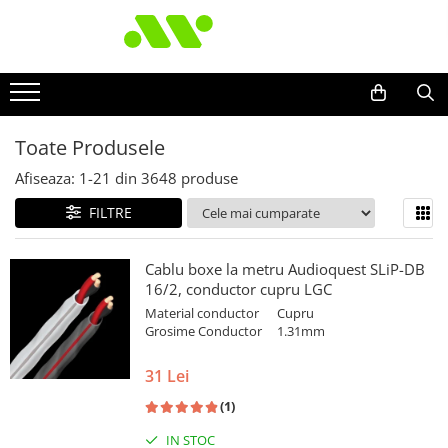
Toate Produsele
Afiseaza:
1-
21
din
3648
produse
FILTRE
Cablu boxe la metru Audioquest SLiP-DB
16/2, conductor cupru LGC
Material conductor
Cupru
Grosime Conductor
1.31mm
31 Lei
(1)
IN STOC