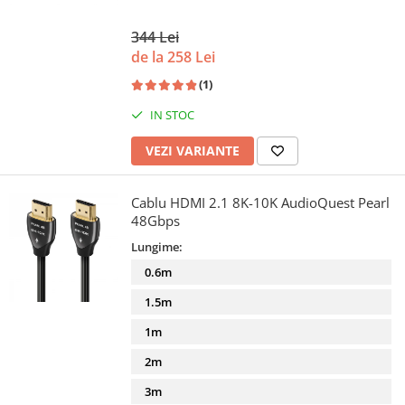
344 Lei
de la 258 Lei
(1)
IN STOC
VEZI VARIANTE
Cablu HDMI 2.1 8K-10K AudioQuest Pearl
48Gbps
Lungime:
0.6m
1.5m
1m
2m
3m