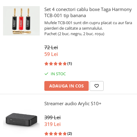
Set 4 conectori cablu boxe Taga Harmony
TCB-001 tip banana
Mufele TCB-001 sunt din cupru placat cu aur fara
pierderi de calitate a semnalului.
Pachet (2 buc. negru, 2 buc. roșu)
72 Lei
59 Lei
(1)
IN STOC
ADAUGA IN COS
Streamer audio Arylic S10+
399 Lei
319 Lei
(2)