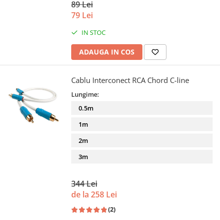
89 Lei
79 Lei
IN STOC
ADAUGA IN COS
Cablu Interconect RCA Chord C-line
Lungime:
0.5m
1m
2m
3m
344 Lei
de la 258 Lei
(2)