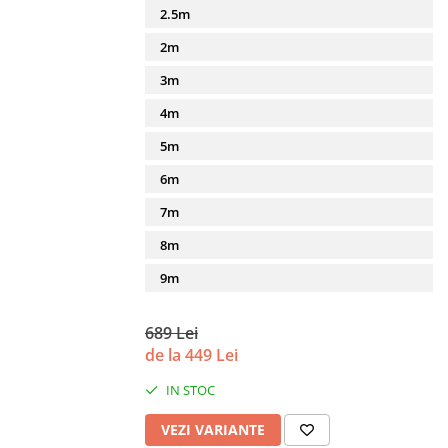
2.5m
2m
3m
4m
5m
6m
7m
8m
9m
689 Lei
de la 449 Lei
IN STOC
VEZI VARIANTE