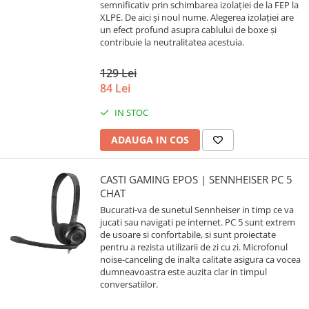
semnificativ prin schimbarea izolației de la FEP la
XLPE. De aici și noul nume. Alegerea izolației are
un efect profund asupra cablului de boxe și
contribuie la neutralitatea acestuia.
129 Lei
84 Lei
IN STOC
ADAUGA IN COS
CASTI GAMING EPOS | SENNHEISER PC 5
CHAT
Bucurati-va de sunetul Sennheiser in timp ce va
jucati sau navigati pe internet. PC 5 sunt extrem
de usoare si confortabile, si sunt proiectate
pentru a rezista utilizarii de zi cu zi. Microfonul
noise-canceling de inalta calitate asigura ca vocea
dumneavoastra este auzita clar in timpul
conversatiilor.