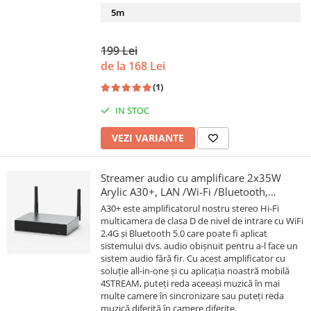
5m
199 Lei
de la 168 Lei
(1)
IN STOC
VEZI VARIANTE
Streamer audio cu amplificare 2x35W
Arylic A30+, LAN /Wi-Fi /Bluetooth,
24bit/192kHz, Multiroom
A30+ este amplificatorul nostru stereo Hi-Fi
multicamera de clasa D de nivel de intrare cu WiFi
2.4G și Bluetooth 5.0 care poate fi aplicat
sistemului dvs. audio obișnuit pentru a-l face un
sistem audio fără fir. Cu acest amplificator cu
soluție all-in-one și cu aplicația noastră mobilă
4STREAM, puteți reda aceeași muzică în mai
multe camere în sincronizare sau puteți reda
muzică diferită în camere diferite.