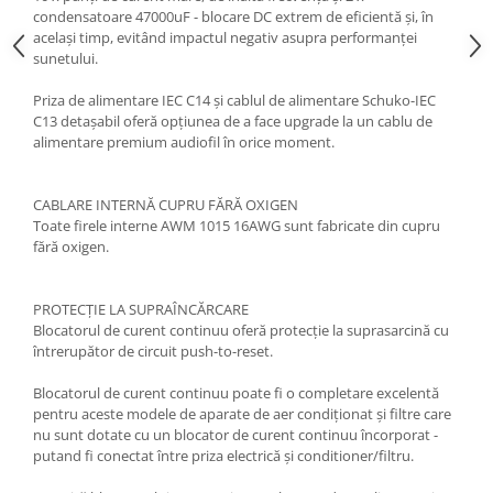
condensatoare 47000uF - blocare DC extrem de eficientă și, în
același timp, evitând impactul negativ asupra performanței
sunetului.
Priza de alimentare IEC C14 și cablul de alimentare Schuko-IEC
C13 detașabil oferă opțiunea de a face upgrade la un cablu de
alimentare premium audiofil în orice moment.
CABLARE INTERNĂ CUPRU FĂRĂ OXIGEN
Toate firele interne AWM 1015 16AWG sunt fabricate din cupru
fără oxigen.
PROTECȚIE LA SUPRAÎNCĂRCARE
Blocatorul de curent continuu oferă protecție la suprasarcină cu
întrerupător de circuit push-to-reset.
Blocatorul de curent continuu poate fi o completare excelentă
pentru aceste modele de aparate de aer condiționat și filtre care
nu sunt dotate cu un blocator de curent continuu încorporat -
putand fi conectat între priza electrică și conditioner/filtru.