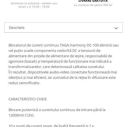
LIVRARE GRATUITA
Asistenta la achizitie - telefon sau
La comenzi de peste 300 lei
email L-V 10:00 - 18:00
Descriere
Blocatorul de curent continuu TAGA Harmony DC-100 elimină sau
cel puțin scade componenta nedorită DC a tensiunii de
alimentare din prizele de alimentare de ieșire, responsabilă de
zgomote (bazait) și temperatură de funcționare mai ridicată a
transformatoarelor, care deteriorează calitatea sunetului.
În rezultat, dispozitivele audio-video conectate funcționează mai
silențios și mai eficient, iar zumzetul de la rețea în difuzoare este
redus semnificativ.
CARACTERISTICI CHEIE
Blocare puternică a curentului continuu de intrare până la
12000mV (12V).
10 x punți de curent mare, de înaltă frecvență și 2 x