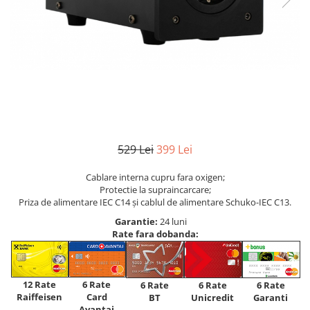
529 Lei
399 Lei
Cablare interna cupru fara oxigen;
Protectie la supraincarcare;
Priza de alimentare IEC C14 și cablul de alimentare Schuko-IEC C13.
Garantie:
24 luni
Rate fara dobanda:
12 Rate
6 Rate
6 Rate
6 Rate
6 Rate
Raiffeisen
Card
Unicredit
BT
Garanti
Avantaj