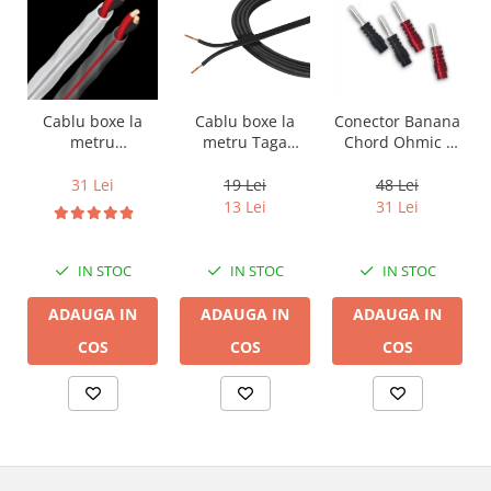
Cablu boxe la
Cablu boxe la
Conector Banana
metru Taga
metru
Chord Ohmic -
Harmony TCC-
Audioquest SLiP-
pret pe bucata
14B, 2 x 2mm
DB 16/2,
19 Lei
31 Lei
48 Lei
conductor cupru
13 Lei
31 Lei
LGC
IN STOC
IN STOC
IN STOC
ADAUGA IN
ADAUGA IN
ADAUGA IN
COS
COS
COS