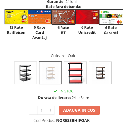
Garantie:
24 luni
Rate fara dobanda:
12 Rate
6 Rate
6 Rate
6 Rate
6 Rate
Raiffeisen
Card
Unicredit
BT
Garanti
Avantaj
Culoare
: Oak
IN STOC
Durata de livrare:
24 - 48 ore
ADAUGA IN COS
Cod Produs:
NORESSBHIFOAK