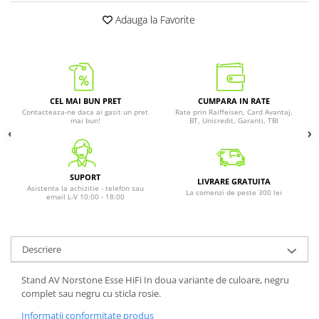
Adauga la Favorite
CEL MAI BUN PRET
CUMPARA IN RATE
Contacteaza-ne daca ai gasit un pret
Rate prin Raiffeisen, Card Avantaj,
mai bun!
BT, Unicredit, Garanti, TBI
SUPORT
LIVRARE GRATUITA
Asistenta la achizitie - telefon sau
La comenzi de peste 300 lei
email L-V 10:00 - 18:00
Descriere
Stand AV Norstone Esse HiFi In doua variante de culoare, negru
complet sau negru cu sticla rosie.
Informatii conformitate produs